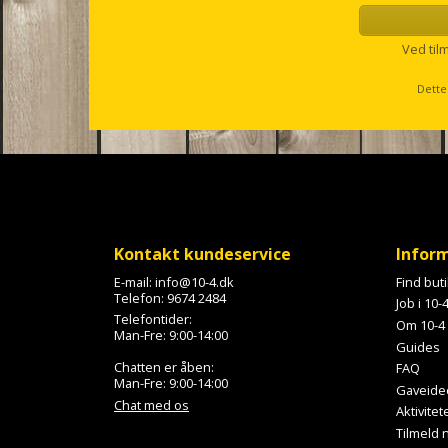
s
e
l
Ved til
l
s
Dette
c
r
o
l
l
Kontakt kundeservice
Infor
E-mail:
info@10-4.dk
Find but
Telefon:
9674 2484
Job i 10-
Telefontider:
Om 10-4
Man-Fre: 9:00-14:00
Guides
Chatten er åben:
FAQ
Man-Fre: 9:00-14:00
Gaveide
Chat med os
Aktivitet
Tilmeld