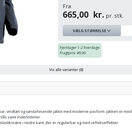
Fra
665,00
kr.
pr. stk.
VÆLG STØRRELSE
Størrelse
Farve
På
Pris:
lager:
Fjernlager
1-2 hverdage
Fragtpris
: 49,00
XS
Mørk Marine
Vis alle varianter (8)
665,00 kr.
øj Farve:
Størrelse:
S
Mørk Marine
665,00 kr.
r, vindtæt og vandafvisende jakke med moderne pasform. Jakken er med flo
M
Mørk Marine
ynlås samt inderlommer.
lastiksnøre i nedre kant, der er regulerbar og med reflekseffekter.
665,00 kr.