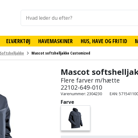
ELVÆRKTØJ
HAVEMASKINER
HUS, HAVE OG FRITID
Softshelljakke
Mascot softshelljakke Customized
Mascot softshellja
Flere farver m/hætte
22102-649-010
Varenummer: 2304230
EAN: 57154110
Farve