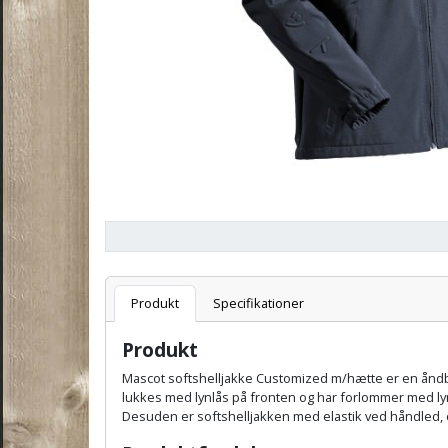
Varenummer
T
Produkt
Specifikationer
Produkt
Mascot softshelljakke Customized m/hætte er en åndba
lukkes med lynlås på fronten og har forlommer med l
Desuden er softshelljakken med elastik ved håndled, e