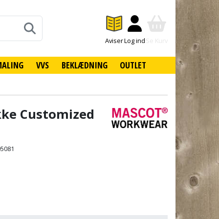
Aviser
Log ind
Se Kurv
MALING
VVS
BEKLÆDNING
OUTLET
kke Customized
05081