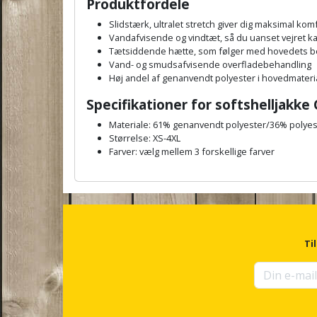
Produktfordele
Slidstærk, ultralet stretch giver dig maksimal kom
Vandafvisende og vindtæt, så du uanset vejret ka
Tætsiddende hætte, som følger med hovedets 
Vand- og smudsafvisende overfladebehandling
Høj andel af genanvendt polyester i hovedmateri
Specifikationer for softshelljakk
Materiale: 61% genanvendt polyester/36% polyes
Størrelse: XS-4XL
Farver: vælg mellem 3 forskellige farver
A
n
c
h
o
r
Ti
f
o
r
u
p