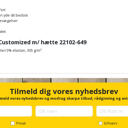
fort
Mørk
L
n yde dit bedste
Marine
665,00 kr.
bevægelser
alet
2XL
Mørk Marine
e Customized m/ hætte 22102-649
665,00 kr.
ter/3% elastan, 305 g/m²
XL
Mørk Marine
665,00 kr.
Tilmeld dig vores nyhedsbrev
3XL
Mørk Marine
lmeld vores nyhedsbrev og modtag skarpe tilbud, rådgivning og avi
750,00 kr.
4XL
Mørk Marine
Privat
Erhverv