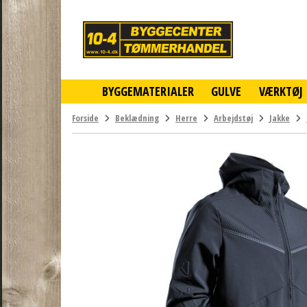
10-
4
-
billigt
online
BYGGEMATERIALER
GULVE
VÆRKTØJ
byggemarked
og
tømmerhandel
Forside
Beklædning
Herre
Arbejdstøj
Jakke
-
Klik
og
byg