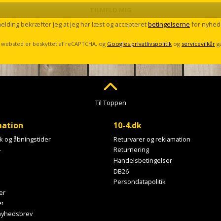
974,00 kr.
TILMELD MIG
melding bekræfter jeg at jeg har læst og accepteret
betingelserne
for nyhed
 websted er beskyttet af reCAPTCHA, og
Googles privatlivspolitik
og
servicevilkår
g
Til Toppen
mation
10-4.dk
ik og åbningstider
Returvarer og reklamation
4
Returnering
Handelsbetingelser
DB26
Persondatapolitik
er
er
 nyhedsbrev