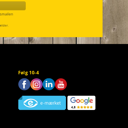
smailen
ælder.
Følg 10-4
Trustpilot