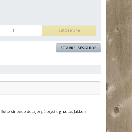
LÆG I KURV
STØRRELSESGUIDE
Pris:
tte stribede detaljer på bryst og hætte. Jakken