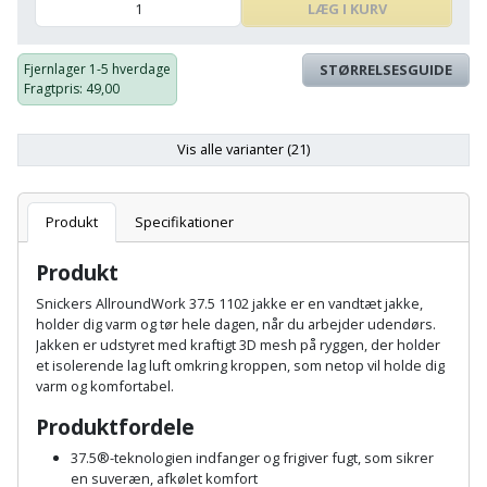
Batteri
kr.
og
LÆG I KURV
Rør
Brænde
Fugtsikring
Fugepistol
Motorenhed
afrensning
og
Betonsliber
og
fittings
Fjernlager
1-5 hverdage
STØRRELSESGUIDE
Brændeovn
Garageport
Motorsav
Spartelmasse
Fragtpris
: 49,00
skumpistol
Guides
Bindemaskine
og
til
Stålvask
Brandslukker
Gelænder
Gevindskærer
kædesav
væg
Vis alle varianter (21)
Bits
Gaveideer
Ventilation
Brugskunst
Gips
Gipsværktøj
Motorsav
Tape
og
Bor
Aktiviteter
Produkt
Specifikationer
og
indeklima
Camping
Grundmursplader
Glasløfter
Bordrundsav
kædesav
Produkt
tilbehør
Damprengøring
Hardieplank
Glasskærer
Snickers AllroundWork 37.5 1102 jakke er en vandtæt jakke,
Bore-
brædder
holder dig varm og tør hele dagen, når du arbejder udendørs.
og
Pælebor
Dørmåtte
Jakken er udstyret med kraftigt 3D mesh på ryggen, der holder
Hæftepistol
skruemaskine
et isolerende lag luft omkring kroppen, som netop vil holde dig
Hemsestige
og
varm og komfortabel.
Plæneklipper
Dørrist
-
Borehammer
Isolering
Produktfordele
hammer
Plæneklipper
Drivhus
37.5®-teknologien indfanger og frigiver fugt, som sikrer
Boremaskinetilbehør
tilbehør
Komposit
en suveræn, afkølet komfort