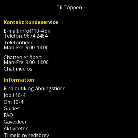
Palleløfter
Industristøvsuger
Højbede
Sternbeklædning
Til Toppen
Polsøger
Kantfræser
Højtaler
Tag
Kontakt kundeservice
og
E-mail:
info@10-4.dk
Profilsaks
Kantlimer
Hylder
Telefon:
9674 2484
tagplader
Telefontider:
Reb
Kantlimertilbehør
Man-Fre: 9:00-14:00
Jagt
Terrassebrædder
og
og
Chatten er åben:
Kap-
Man-Fre: 9:00-14:00
snor
fritid
Terrasseopklodsning
Chat med os
og
Renseservietter
geringssav
Jul
Information
Tråd
og
Find butik og åbningstider
til
Kerneboremaskine
Kaffe
wipes
Job i 10-4
byggeri
Om 10-4
Klammepistol
Klæbesøm
Guides
Sækkelukker
Træ
FAQ
Klippeværktøj
Gaveideer
Køkkenudstyr
Saks
Vinduer
Aktiviteter
Tilmeld nyhedsbrev
Kombokit
Leg