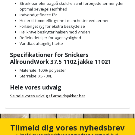
Hammer
Drivhustilbehør
Stræk-paneler bagpå skuldre samt forbøjede ærmer yder
terrassebrædder
Detektor
Robotplæneklipper
optimal bevægelsesfrihed
Høvl
Indvendigt fleece fór
Elartikler
Lecablokke
Huller til tommelfingrene i manchetter ved ærmer
Diamantskæremaskine
Robotplæneklipper
og
Forlænget ryg for ekstra beskyttelse
Kiler
Flagstænger
tilbehør
Høj krave beskytter halsen mod vinden
fundablokke
Diamantslibertilbehør
til
Refleksdetaljer for øget synlighed
Kloakrenser
Vandtæt aftagelig hætte
Vandpumpe
hus
Lofter
Dykkerpistol
Specifikationer for Snickers
og
Kniv
Vertikalskærer
AllroundWork 37.5 1102 jakke 11021
have
Lofttrapper
og
Dyksav
/
Materiale: 100% polyester
hobbykniv
mosfjerner
Størrelse: XS - 3XL
Fuglefoderhus
Murbinder
Excentersliber
Hele vores udvalg
Koben
Vinduesvasker
Garderobe
Murpap
Excenterslibertilbehør
Se hele vores udvalg af arbejdsjakker her
opbevaring
og
Kridtsnor
A
murfolie
Fedtsprøjte
n
Gavekort
Lærlingesæt
c
Mursten
Flamingoskærer
h
Tilmeld dig vores nyhedsbrev
Grill
o
Landmålerstok
r