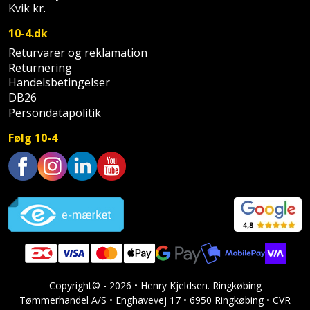
Sav
WinWin
Kvik kr.
plader
Kompressor
Lommelygte
Savbuk
10-4.dk
Returvarer og reklamation
Lader
Merchandise
Savklinge
Returnering
Handelsbetingelser
Ligesliber
Mobiltilbehør
DB26
Skraber
Persondatapolitik
Limpistol
Pavillon
Skruestik
Følg 10-4
Linjelaser
Personlig
Skruetrækker
pleje
Trustpilot
Loddekolbe
Skruetvinge
Plantekasser
Luftværktøj
Slibeartikler
Postkasse
Måleinstrumenter
Smøring
Postkassestander
og
Copyright© - 2026 • Henry Kjeldsen. Ringkøbing
Malersprøjte
rustopløser
Tømmerhandel A/S • Enghavevej 17 • 6950 Ringkøbing • CVR