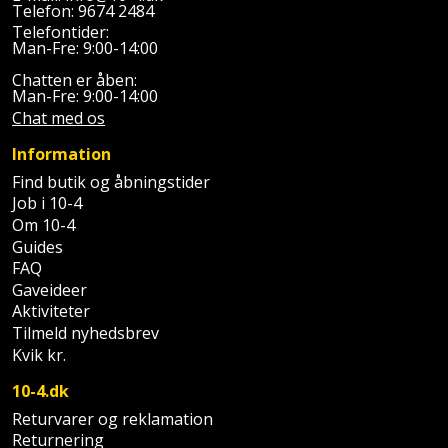
Plastlister
Flisevibrator
Telefon:
9674 2484
Gummibåd
Telefontider:
Løfteudstyr
Man-Fre: 9:00-14:00
og
Radonsikring
Føringsskinne
kajak
Målebånd
Chatten er åben:
Man-Fre: 9:00-14:00
Rumdeler
Forlængerledning
Chat med os
Havemøbler
Markeringsværktøj
Sand
Fugepistol
Information
Havepleje
og
Mejsel
Find butik og åbningstider
Fugtmåler
grus
Job i 10-4
Haveredskaber
Murerværktøj
Om 10-4
Gipsskruemaskine
Guides
Skruer,
Haveslange
FAQ
Nedstryger
bolte
Gaveideer
Girafsliber
og
og
Aktiviteter
Nøgleværktøj
tilbehør
møtrikker
Tilmeld nyhedsbrev
Girafsliber
Kvik kr.
Økse
tilbehør
Havetilbehør
Skunklem
10-4.dk
Oliekande
Høvl
Hegn
Returvarer og reklamation
Søm
Returnering