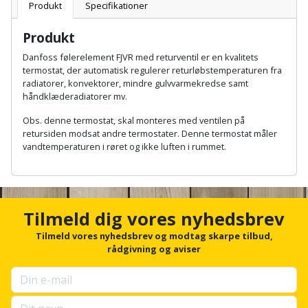
Batteri
kr.
og
Produkt
Specifikationer
Rør
Brænde
Fugtsikring
Fugepistol
Motorenhed
afrensning
og
Betonsliber
Produkt
og
fittings
Brændeovn
Garageport
Motorsav
Spartelmasse
Danfoss følerelement FJVR med returventil er en kvalitets
skumpistol
Guides
Bindemaskine
termostat, der automatisk regulerer returløbstemperaturen fra
og
til
Stålvask
radiatorer, konvektorer, mindre gulvvarmekredse samt
Brandslukker
Gelænder
Gevindskærer
kædesav
væg
Bits
håndklæderadiatorer mv.
Gaveideer
Ventilation
Brugskunst
Gips
Obs. denne termostat, skal monteres med ventilen på
Gipsværktøj
Motorsav
Tape
og
Bor
retursiden modsat andre termostater. Denne termostat måler
Aktiviteter
og
indeklima
vandtemperaturen i røret og ikke luften i rummet.
Camping
Grundmursplader
Glasløfter
Bordrundsav
kædesav
A
tilbehør
Damprengøring
Hardieplank
n
Glasskærer
Bore-
c
brædder
h
og
Pælebor
Tilmeld dig vores nyhedsbrev
Dørmåtte
Hæftepistol
o
skruemaskine
Hemsestige
r
Tilmeld vores nyhedsbrev og modtag skarpe tilbud,
og
Plæneklipper
Dørrist
f
rådgivning og aviser
-
o
Borehammer
Isolering
r
hammer
Plæneklipper
Drivhus
u
Boremaskinetilbehør
tilbehør
Komposit
p