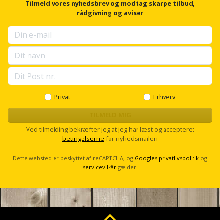
Plastlister
Flisevibrator
r
Tilmeld vores nyhedsbrev og modtag skarpe tilbud,
Gummibåd
f
rådgivning og aviser
Løfteudstyr
o
og
Radonsikring
Føringsskinne
r
kajak
Målebånd
u
Rumdeler
Forlængerledning
p
s
Havemøbler
Markeringsværktøj
e
Sand
Fugepistol
l
Havepleje
og
Mejsel
l
Fugtmåler
s
Privat
Erhverv
grus
c
Haveredskaber
Murerværktøj
r
TILMELD MIG
Gipsskruemaskine
Skruer,
o
Haveslange
Ved tilmelding bekræfter jeg at jeg har læst og accepteret
Nedstryger
bolte
l
betingelserne
for nyhedsmailen
Girafsliber
og
l
og
Nøgleværktøj
tilbehør
Dette websted er beskyttet af reCAPTCHA, og
Googles privatlivspolitik
og
møtrikker
Girafsliber
servicevilkår
gælder.
Økse
tilbehør
Havetilbehør
Skunklem
Oliekande
Høvl
Hegn
Søm