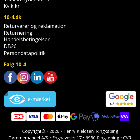
Sav
WinWin
Kvik kr.
plader
Kompressor
Lommelygte
Savbuk
10-4.dk
Returvarer og reklamation
Lader
Merchandise
Savklinge
Returnering
Handelsbetingelser
Ligesliber
Mobiltilbehør
Skraber
DB26
Persondatapolitik
Limpistol
Pavillon
Skruestik
Følg 10-4
Linjelaser
Personlig
Skruetrækker
pleje
Loddekolbe
Trustpilot
Skruetvinge
Plantekasser
Luftværktøj
Slibeartikler
Postkasse
Måleinstrumenter
Smøring
Postkassestander
og
Malersprøjte
Copyright© - 2026 • Henry Kjeldsen. Ringkøbing
rustopløser
Tømmerhandel A/S • Enghavevej 17 • 6950 Ringkøbing • CVR