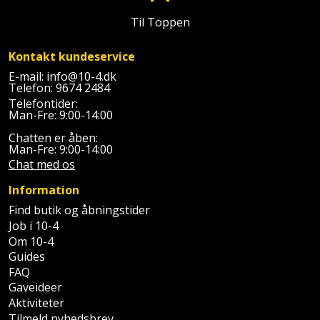
Palleløfter
Industristøvsuger
Højbede
Sternbeklædning
Til Toppen
Polsøger
Kantfræser
Højtaler
Tag
Kontakt kundeservice
og
Profilsaks
Kantlimer
Hylder
E-mail:
info@10-4.dk
tagplader
Telefon:
9674 2484
Telefontider:
Reb
Kantlimertilbehør
Jagt
Man-Fre: 9:00-14:00
Terrassebrædder
og
og
Chatten er åben:
Kap-
snor
fritid
Man-Fre: 9:00-14:00
Terrasseopklodsning
og
Chat med os
Renseservietter
geringssav
Jul
Tråd
Information
og
til
Find butik og åbningstider
Kerneboremaskine
Kaffe
wipes
Job i 10-4
byggeri
Om 10-4
Klammepistol
Klæbesøm
Sækkelukker
Guides
Træ
FAQ
Klippeværktøj
Køkkenudstyr
Saks
Gaveideer
Vinduer
Aktiviteter
Kombokit
Leg
Tilmeld nyhedsbrev