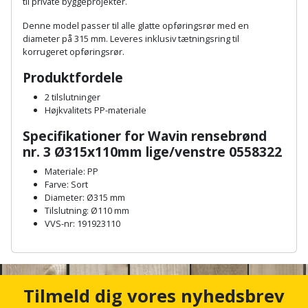
Hammer
til private byggeprojekter.
Drivhustilbehør
terrassebrædder
Detektor
Robotplæneklipper
Denne model passer til alle glatte opføringsrør med en
Høvl
Elartikler
diameter på 315 mm. Leveres inklusiv tætningsring til
Lecablokke
korrugeret opføringsrør.
Diamantskæremaskine
Robotplæneklipper
og
Kiler
Flagstænger
tilbehør
Produktfordele
fundablokke
Diamantslibertilbehør
til
2 tilslutninger
Kloakrenser
Vandpumpe
hus
Højkvalitets PP-materiale
Lofter
Dykkerpistol
og
Kniv
Specifikationer for Wavin rensebrønd
Vertikalskærer
have
Lofttrapper
og
nr. 3 Ø315x110mm lige/venstre 0558322
Dyksav
/
hobbykniv
Materiale: PP
mosfjerner
Fuglefoderhus
Murbinder
Excentersliber
Farve: Sort
Diameter: Ø315 mm
Koben
Vinduesvasker
Garderobe
Murpap
Tilslutning: Ø110 mm
Excenterslibertilbehør
VVS-nr: 191923110
opbevaring
og
Kridtsnor
murfolie
Fedtsprøjte
A
Gavekort
n
Lærlingesæt
c
Mursten
Flamingoskærer
h
Grill
Tilmeld dig vores nyhedsbrev
Landmålerstok
o