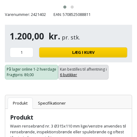
Batteri
kr.
og
Rør
Brænde
Fugtsikring
Fugepistol
Motorenhed
afrensning
og
Betonsliber
Varenummer: 2421402
EAN: 5708525088811
og
fittings
Brændeovn
Garageport
Motorsav
Spartelmasse
skumpistol
Guides
Bindemaskine
og
1.200,00
kr.
til
Stålvask
pr. stk.
Brandslukker
Gelænder
Gevindskærer
kædesav
væg
Bits
Gaveideer
Ventilation
Brugskunst
Gips
LÆG I KURV
Gipsværktøj
Motorsav
Tape
og
Bor
Aktiviteter
og
indeklima
Camping
Grundmursplader
Glasløfter
På lager online
1-2 hverdage
Kan bestilles til afhentning i
Bordrundsav
kædesav
Fragtpris
: 89,00
6 butikker
tilbehør
Damprengøring
Hardieplank
Glasskærer
Bore-
brædder
og
Pælebor
Dørmåtte
Hæftepistol
skruemaskine
Produkt
Specifikationer
Hemsestige
og
Plæneklipper
Dørrist
-
Produkt
Borehammer
Isolering
hammer
Plæneklipper
Drivhus
Wavin rensebrønd nr. 3 Ø315x110 mm lige/venstre anvendes til
Boremaskinetilbehør
tilbehør
rensebrønde, inspektionsbrønde eller spulebrønde og oftest
Komposit