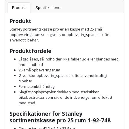
Batteri
kr.
og
Rør
Produkt
Specifikationer
Brænde
Fugtsikring
Fugepistol
Motorenhed
afrensning
og
Betonsliber
og
fittings
Produkt
Brændeovn
Garageport
Motorsav
Spartelmasse
skumpistol
Guides
Bindemaskine
Stanley sortimentskasse pro er en kasse med 25 små
og
til
Stålvask
oopbevaringsrum som giver stor opbevaringsplads til ofte
Brandslukker
Gelænder
Gevindskærer
kædesav
væg
anvendt tilbehør.
Bits
Gaveideer
Ventilation
Brugskunst
Gips
Produktfordele
Gipsværktøj
Motorsav
Tape
og
Bor
Aktiviteter
Låget låses, så indholder ikke falder ud eller blandes med
og
indeklima
Camping
Grundmursplader
andet indhold
Glasløfter
Bordrundsav
kædesav
25 små opbevaringsrum
tilbehør
Giver stor opbevaringsplads til ofte anvendt kraftigt
Damprengøring
Hardieplank
Glasskærer
tilbehør
Bore-
brædder
Formstømbt håndtag
og
Pælebor
Dørmåtte
Slagfat poplypropylendækken med stødsikker
Hæftepistol
skruemaskine
bikubestruktur som sikrer de indvendige rum effektivt
Hemsestige
og
Plæneklipper
mod stød
Dørrist
-
Borehammer
Isolering
Specifikationer for Stanley
hammer
Plæneklipper
Drivhus
sortimentskasse pro 25 rum 1-92-748
Boremaskinetilbehør
tilbehør
Komposit
Dimensioner: 42,2 x 5,2 x 33,4 cm