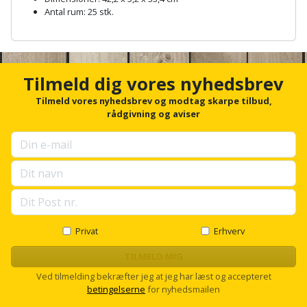
Hammer
Drivhustilbehør
terrassebrædder
Antal rum: 25 stk.
Detektor
Robotplæneklipper
Høvl
Elartikler
A
Lecablokke
n
Diamantskæremaskine
Robotplæneklipper
og
c
Kiler
Flagstænger
tilbehør
h
fundablokke
Tilmeld dig vores nyhedsbrev
Diamantslibertilbehør
til
o
Kloakrenser
r
Tilmeld vores nyhedsbrev og modtag skarpe tilbud,
Vandpumpe
hus
Lofter
f
rådgivning og aviser
Dykkerpistol
og
o
Kniv
Vertikalskærer
r
have
Lofttrapper
og
Dyksav
u
/
p
hobbykniv
mosfjerner
Fuglefoderhus
Murbinder
s
Excentersliber
e
Koben
l
Vinduesvasker
Garderobe
Murpap
Excenterslibertilbehør
l
opbevaring
og
s
Privat
Erhverv
Kridtsnor
c
murfolie
Fedtsprøjte
r
TILMELD MIG
Gavekort
Lærlingesæt
o
Ved tilmelding bekræfter jeg at jeg har læst og accepteret
Mursten
Flamingoskærer
l
Grill
betingelserne
for nyhedsmailen
l
Landmålerstok