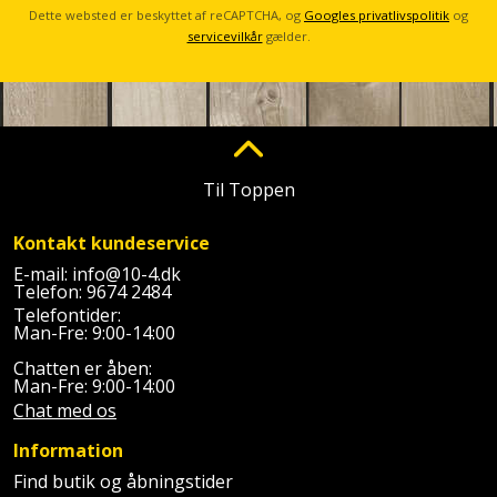
Plastlister
Flisevibrator
Dette websted er beskyttet af reCAPTCHA, og
Googles privatlivspolitik
og
Gummibåd
Løfteudstyr
servicevilkår
gælder.
og
Radonsikring
Føringsskinne
kajak
Målebånd
Rumdeler
Forlængerledning
Havemøbler
Markeringsværktøj
Sand
Fugepistol
Til Toppen
Havepleje
og
Mejsel
Fugtmåler
grus
Haveredskaber
Kontakt kundeservice
Murerværktøj
Gipsskruemaskine
E-mail:
info@10-4.dk
Skruer,
Telefon:
9674 2484
Haveslange
Nedstryger
bolte
Telefontider:
Girafsliber
og
Man-Fre: 9:00-14:00
og
Nøgleværktøj
tilbehør
møtrikker
Chatten er åben:
Girafsliber
Man-Fre: 9:00-14:00
Økse
tilbehør
Havetilbehør
Chat med os
Skunklem
Information
Oliekande
Høvl
Hegn
Søm
Find butik og åbningstider