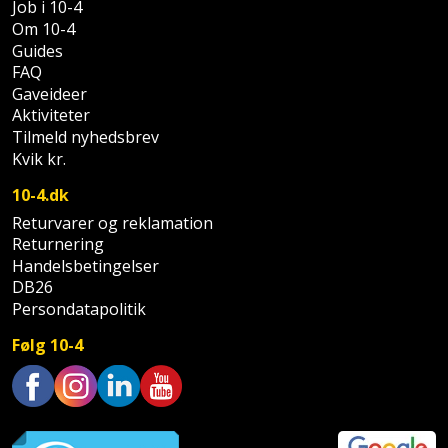
Job i 10-4
Palleløfter
Industristøvsuger
Højbede
Sternbeklædning
Om 10-4
Guides
Polsøger
Kantfræser
Højtaler
Tag
FAQ
Gaveideer
og
Profilsaks
Kantlimer
Hylder
Aktiviteter
tagplader
Tilmeld nyhedsbrev
Reb
Kantlimertilbehør
Jagt
Kvik kr.
Terrassebrædder
og
og
10-4.dk
Kap-
snor
fritid
Terrasseopklodsning
Returvarer og reklamation
og
Returnering
Renseservietter
geringssav
Jul
Tråd
Handelsbetingelser
og
DB26
til
Kerneboremaskine
Kaffe
wipes
Persondatapolitik
byggeri
Følg 10-4
Klammepistol
Klæbesøm
Sækkelukker
Træ
Klippeværktøj
Køkkenudstyr
Saks
Vinduer
Trustpilot
Kombokit
Leg