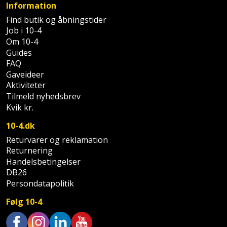
Palleløfter
Industristøvsuger
Information
Højbede
Sternbeklædning
Find butik og åbningstider
Polsøger
Kantfræser
Højtaler
Job i 10-4
Tag
Om 10-4
og
Guides
Profilsaks
Kantlimer
Hylder
tagplader
FAQ
Gaveideer
Reb
Kantlimertilbehør
Jagt
Aktiviteter
Terrassebrædder
og
og
Tilmeld nyhedsbrev
Kap-
snor
fritid
Kvik kr.
Terrasseopklodsning
og
10-4.dk
Renseservietter
geringssav
Jul
Tråd
Returvarer og reklamation
og
til
Returnering
Kerneboremaskine
Kaffe
wipes
byggeri
Handelsbetingelser
DB26
Klammepistol
Klæbesøm
Sækkelukker
Persondatapolitik
Træ
Klippeværktøj
Køkkenudstyr
Følg 10-4
Saks
Vinduer
Kombokit
Leg