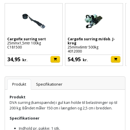
Batteri
kr.
og
Rør
Brænde
Fugtsikring
Fugepistol
Motorenhed
afrensning
og
Betonsliber
og
fittings
Brændeovn
Garageport
Motorsav
Spartelmasse
skumpistol
Guides
Bindemaskine
og
til
Stålvask
Brandslukker
Gelænder
Gevindskærer
kædesav
Cargofix surring sort
Cargofix surring m/dob. J-
C
væg
Bits
25mmx1,5mtr 100kg
krog
Gaveideer
Ventilation
C181500
25mmx6mtr 500kg
3
Brugskunst
Gips
4012000
4
Gipsværktøj
Motorsav
Tape
og
Bor
34,95
54,95
Aktiviteter
kr.
kr.
og
indeklima
Camping
Grundmursplader
Glasløfter
Bordrundsav
kædesav
tilbehør
Damprengøring
Hardieplank
Glasskærer
Bore-
Produkt
Specifikationer
brædder
og
Pælebor
Dørmåtte
Hæftepistol
Produkt
skruemaskine
Hemsestige
og
DVA surring (kamspænde) i gul kan holde til belastninger op til
Plæneklipper
Dørrist
200 kg. Båndet måler 150 cm i længden og 2,5 cm i bredden.
-
Borehammer
Isolering
hammer
Plæneklipper
Drivhus
Specifikationer
Boremaskinetilbehør
tilbehør
Komposit
Indhold pr. pakke: 1 stk.