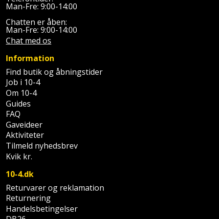
Plastlister
Flisevibrator
Man-Fre: 9:00-14:00
Gummibåd
Løfteudstyr
Chatten er åben:
og
Radonsikring
Føringsskinne
Man-Fre: 9:00-14:00
kajak
Målebånd
Chat med os
Rumdeler
Forlængerledning
Information
Havemøbler
Markeringsværktøj
Sand
Find butik og åbningstider
Fugepistol
Job i 10-4
Havepleje
og
Mejsel
Om 10-4
Fugtmåler
grus
Guides
Haveredskaber
Murerværktøj
FAQ
Gipsskruemaskine
Skruer,
Gaveideer
Haveslange
Nedstryger
bolte
Aktiviteter
Girafsliber
og
Tilmeld nyhedsbrev
og
Nøgleværktøj
tilbehør
Kvik kr.
møtrikker
Girafsliber
10-4.dk
Økse
tilbehør
Havetilbehør
Skunklem
Returvarer og reklamation
Returnering
Oliekande
Høvl
Hegn
Søm
Handelsbetingelser