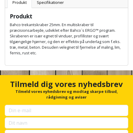
Batteri
kr.
og
Produkt
Specifikationer
Rør
Brænde
Fugtsikring
Fugepistol
Motorenhed
afrensning
og
Betonsliber
Produkt
og
fittings
Brændeovn
Garageport
Motorsav
Spartelmasse
Bahco trekantskraber 25mm. En multiskraber til
skumpistol
Guides
Bindemaskine
præcisionsarbejde, udviklet efter Bahco´s ERGO™ program.
og
til
Stålvask
Skraberen er især egnet til vinduer, profillister og svært
Brandslukker
Gelænder
Gevindskærer
kædesav
væg
Bits
tilgængelige hjørner, og den er effektiv på underlag som f.eks.
Gaveideer
Ventilation
træ, metal, beton. Desuden velegnet til fjernelse af maling, lim,
Brugskunst
Gips
fernis, rust etc.
Gipsværktøj
Motorsav
Tape
og
Bor
Aktiviteter
og
indeklima
A
Camping
Grundmursplader
Glasløfter
n
Bordrundsav
kædesav
c
tilbehør
Damprengøring
Hardieplank
h
Glasskærer
Tilmeld dig vores nyhedsbrev
Bore-
o
brædder
r
Tilmeld vores nyhedsbrev og modtag skarpe tilbud,
og
Pælebor
Dørmåtte
Hæftepistol
f
rådgivning og aviser
skruemaskine
Hemsestige
o
og
Plæneklipper
Dørrist
r
-
Borehammer
u
Isolering
hammer
p
Plæneklipper
Drivhus
s
Boremaskinetilbehør
tilbehør
Komposit
e