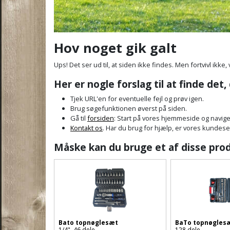
Hov noget gik galt
Ups! Det ser ud til, at siden ikke findes. Men fortvivl ikke, 
Her er nogle forslag til at finde det,
Tjek URL'en for eventuelle fejl og prøv igen.
Brug søgefunktionen øverst på siden.
Gå til
forsiden
: Start på vores hjemmeside og navige
Kontakt os
. Har du brug for hjælp, er vores kundeservi
Måske kan du bruge et af disse pro
Bato topnøglesæt
BaTo topnøgles
1/4", 46 dele
128 dele