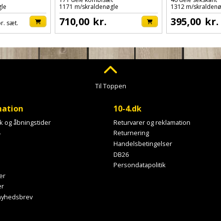
gle
1171 m/skraldenøgle
1312 m/skraldenø
710,00
kr.
395,00
kr.
r. sæt.
Til Toppen
mation
10-4.dk
ik og åbningstider
Returvarer og reklamation
4
Returnering
Handelsbetingelser
DB26
Persondatapolitik
er
er
 nyhedsbrev