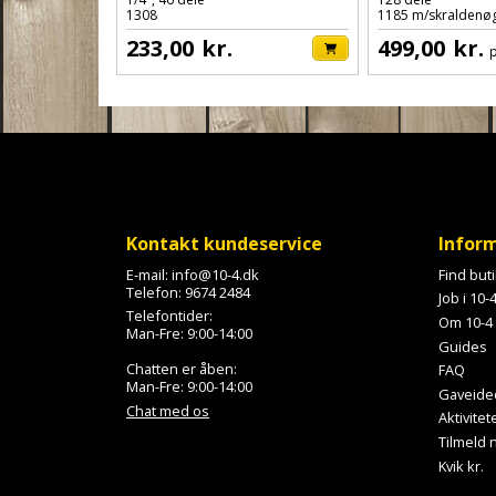
1308
1185 m/skraldenø
233,00
kr.
499,00
kr.
p
Kontakt kundeservice
Infor
E-mail:
info@10-4.dk
Find but
Telefon:
9674 2484
Job i 10-
Telefontider:
Om 10-4
Man-Fre: 9:00-14:00
Guides
Chatten er åben:
FAQ
Man-Fre: 9:00-14:00
Gaveide
Chat med os
Aktivitet
Tilmeld
Kvik kr.