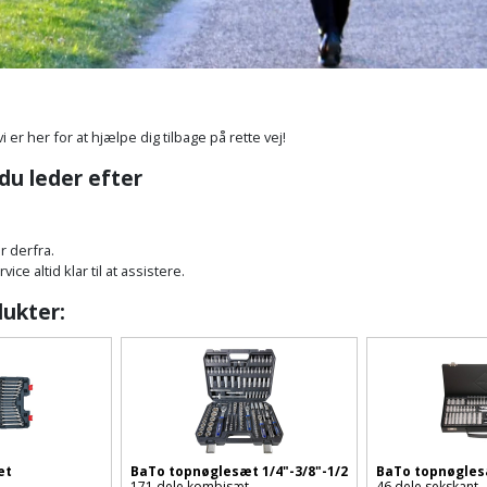
vi er her for at hjælpe dig tilbage på rette vej!
 du leder efter
r derfra.
ce altid klar til at assistere.
dukter:
æt
BaTo topnøglesæt 1/4"-3/8"-1/2
BaTo topnøgles
171 dele kombisæt
46 dele sekskant