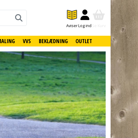
Aviser
Log ind
Se Kurv
MALING
VVS
BEKLÆDNING
OUTLET