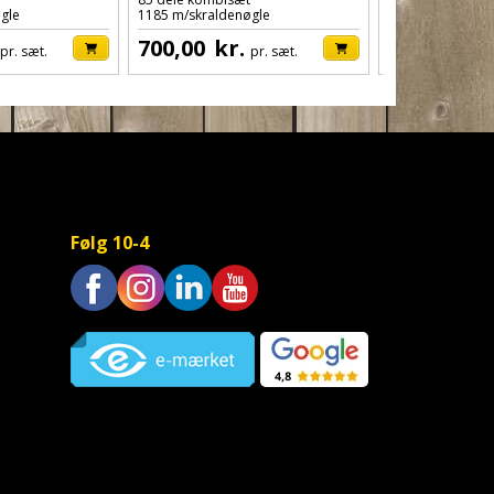
gle
1185 m/skraldenøgle
1207 m/skralden
700,00
kr.
619,00
kr
pr. sæt.
pr. sæt.
Følg 10-4
Trustpilot