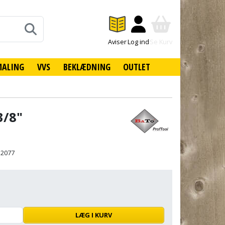
Aviser
Log ind
Se Kurv
MALING
VVS
BEKLÆDNING
OUTLET
3/8"
12077
LÆG I KURV