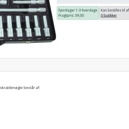
Fjernlager
1-3 hverdage
Kan bestilles til a
Fragtpris
: 39,00
0 butikker
Pris:
skraldenøgle består af: