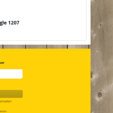
gle 1207
ser
smailen
ælder.