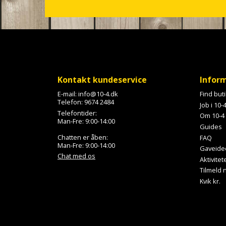
c
r
o
l
l
Kontakt kundeservice
Infor
E-mail:
info@10-4.dk
Find but
Telefon:
9674 2484
Job i 10-
Telefontider:
Om 10-4
Man-Fre: 9:00-14:00
Guides
Chatten er åben:
FAQ
Man-Fre: 9:00-14:00
Gaveide
Chat med os
Aktivitet
Tilmeld
Kvik kr.