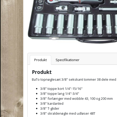
Varenummer
Produkt
Specifikationer
Produkt
BaTo topnøglesæt 3/8" sekskant tommer 38 dele med 
3/8" toppe kort 1/4"-15/16"
3/8" toppe lang 1/4"-3/4"
3/8" forlænger med wobble 43, 100 og 200 mm
3/8" kardanled
3/8" T-glider
3/8" skraldenøgle med udløser 48T