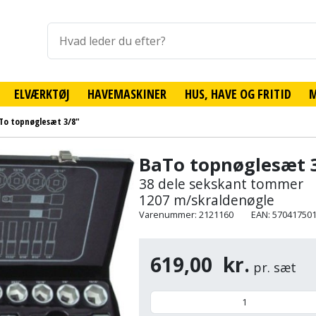
ELVÆRKTØJ
HAVEMASKINER
HUS, HAVE OG FRITID
To topnøglesæt 3/8"
BaTo topnøglesæt 
38 dele sekskant tommer
1207 m/skraldenøgle
Varenummer: 2121160
EAN: 57041750
619,00
kr.
pr. sæt