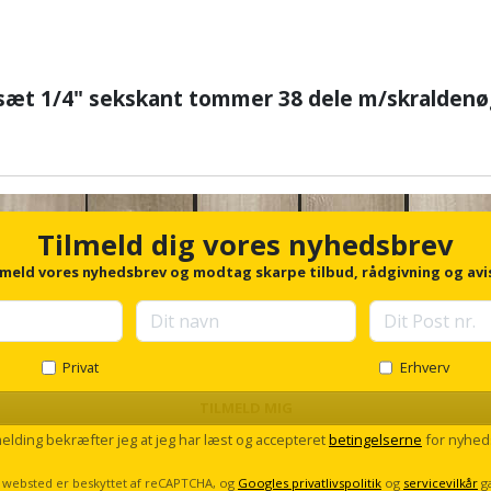
esæt 1/4" sekskant tommer 38 dele m/skraldenø
Tilmeld dig vores nyhedsbrev
lmeld vores nyhedsbrev og modtag skarpe tilbud, rådgivning og avi
Privat
Erhverv
TILMELD MIG
melding bekræfter jeg at jeg har læst og accepteret
betingelserne
for nyhed
 websted er beskyttet af reCAPTCHA, og
Googles privatlivspolitik
og
servicevilkår
g