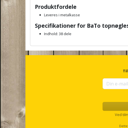
Produktfordele
Leveres i metalkasse
Specifikationer for BaTo topnøgl
Indhold: 38 dele
A
n
c
h
o
r
Ti
f
o
r
u
p
s
e
l
Ved til
l
s
Dette