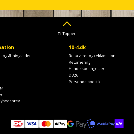
Til Toppen
mation
10-4.dk
ik og åbningstider
Returvarer og reklamation
4
Returnering
Handelsbetingelser
DB26
Persondatapolitik
er
er
 nyhedsbrev