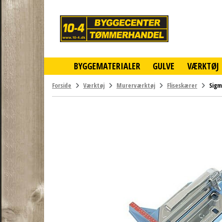
10-
4
-
billigt
online
BYGGEMATERIALER
GULVE
VÆRKTØJ
byggemarked
og
tømmerhandel
Forside
Værktøj
Murerværktøj
Fliseskærer
Sigm
-
Klik
og
byg