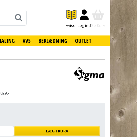
Aviser
Log ind
Se Kurv
MALING
VVS
BEKLÆDNING
OUTLET
00295
LÆG I KURV