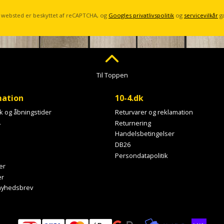
 websted er beskyttet af reCAPTCHA, og
Googles privatlivspolitik
og
servicevilkår
g
Til Toppen
mation
10-4.dk
ik og åbningstider
Returvarer og reklamation
4
Returnering
Handelsbetingelser
DB26
Persondatapolitik
er
er
 nyhedsbrev