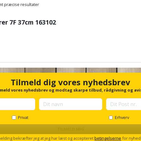
t præcise resultater
ærer 7F 37cm 163102
Tilmeld dig vores nyhedsbrev
lmeld vores nyhedsbrev og modtag skarpe tilbud, rådgivning og avi
Privat
Erhverv
TILMELD MIG
melding bekræfter jeg at jeg har læst og accepteret
betingelserne
for nyhed