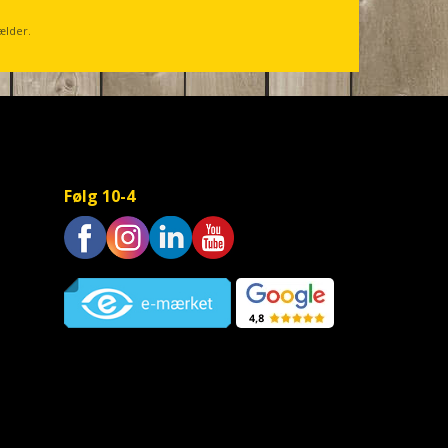
ælder.
Følg 10-4
Trustpilot