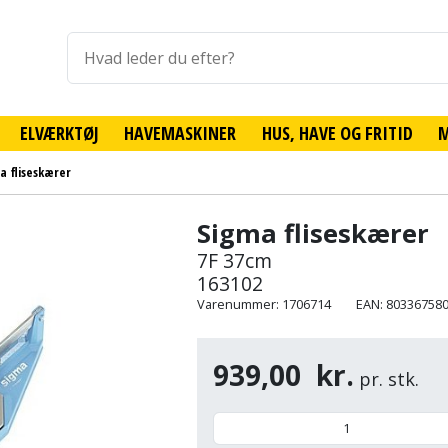
ELVÆRKTØJ
HAVEMASKINER
HUS, HAVE OG FRITID
a fliseskærer
Sigma fliseskærer
7F 37cm
163102
Varenummer: 1706714
EAN: 80336758
939,00
kr.
pr. stk.