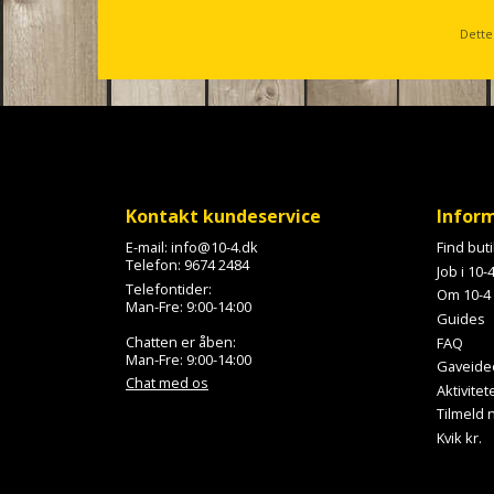
l
s
Dette
c
r
o
l
l
Kontakt kundeservice
Infor
E-mail:
info@10-4.dk
Find but
Telefon:
9674 2484
Job i 10-
Telefontider:
Om 10-4
Man-Fre: 9:00-14:00
Guides
Chatten er åben:
FAQ
Man-Fre: 9:00-14:00
Gaveide
Chat med os
Aktivitet
Tilmeld
Kvik kr.