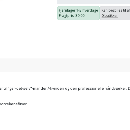
Fjernlager
1-3 hverdage
Kan bestilles til a
Fragtpris
: 39,00
0 butikker
Pris:
ærer til "gør-det-selv"-manden/-kvinden og den professionelle håndværker. 
 porcelænsfliser.