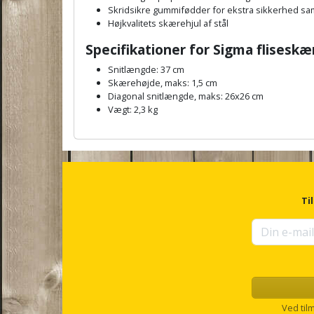
Skridsikre gummifødder for ekstra sikkerhed sam
Højkvalitets skærehjul af stål
Specifikationer for Sigma flisesk
Snitlængde: 37 cm
Skærehøjde, maks: 1,5 cm
Diagonal snitlængde, maks: 26x26 cm
Vægt: 2,3 kg
A
n
c
h
o
r
Ti
f
o
r
u
p
s
e
l
Ved til