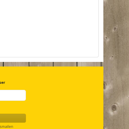
ser
smailen