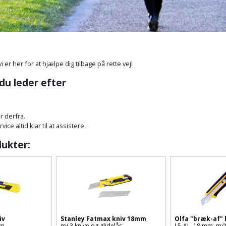
vi er her for at hjælpe dig tilbage på rette vej!
 du leder efter
r derfra.
ce altid klar til at assistere.
dukter:
iv
Stanley Fatmax kniv 18mm
Olfa "bræk-af" 
mm
m/ 3 knive og glidelås
L5-AL, 18 mm, m/