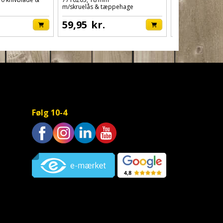
m/skruelås & tæppehage
WOW011009
90,00
kr.
59,95
kr.
Følg 10-4
Trustpilot