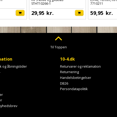
STHT10266-1
7710211
29,95
kr.
59,95
kr.
Til Toppen
mation
10-4.dk
ik og åbningstider
Returvarer og reklamation
4
Returnering
Handelsbetingelser
DB26
Persondatapolitik
er
er
 nyhedsbrev