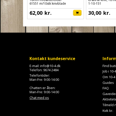
61551 m/10stk knivblade
1-10-151
62,00
kr.
30,00
kr.
Kontakt kundeservice
Infor
E-mail:
info@10-4.dk
Find but
Telefon:
9674 2484
Job i 10-
Telefontider:
Om 10-4
Man-Fre: 9:00-14:00
Guides
Chatten er åben:
FAQ
Man-Fre: 9:00-14:00
Gaveide
Chat med os
Aktivitet
Tilmeld
Kvik kr.