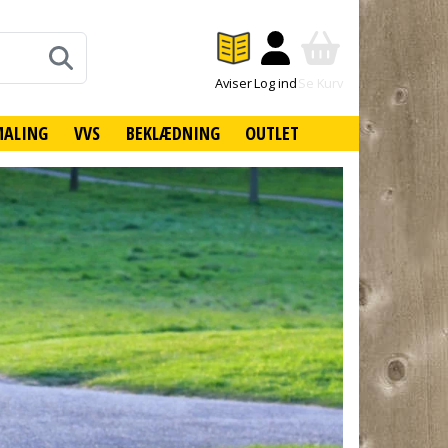
Aviser
Log ind
Se Kurv
MALING
VVS
BEKLÆDNING
OUTLET