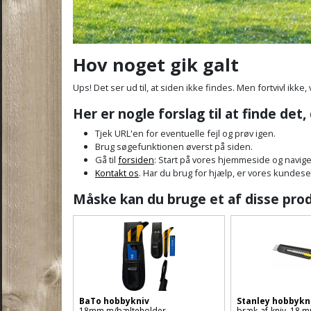
Hov noget gik galt
Ups! Det ser ud til, at siden ikke findes. Men fortvivl ikke, 
Her er nogle forslag til at finde det,
Tjek URL'en for eventuelle fejl og prøv igen.
Brug søgefunktionen øverst på siden.
Gå til
forsiden
: Start på vores hjemmeside og navige
Kontakt os
. Har du brug for hjælp, er vores kundeservi
Måske kan du bruge et af disse pro
BaTo hobbykniv
Stanley hobbykn
18mm m/bælteholder
bræk-af-kniv, 18 