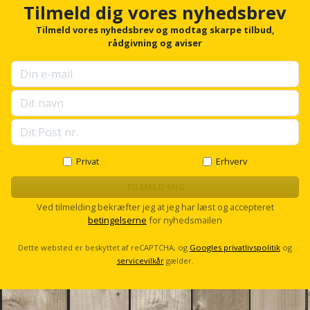
Sav
h
WinWin
Tilmeld dig vores nyhedsbrev
o
plader
Kompressor
Lommelygte
r
Tilmeld vores nyhedsbrev og modtag skarpe tilbud,
Savbuk
f
rådgivning og aviser
o
Lader
Merchandise
Savklinge
r
u
Ligesliber
Mobiltilbehør
p
Skraber
s
e
Limpistol
Pavillon
Skruestik
l
l
Linjelaser
Personlig
s
Privat
Erhverv
Skruetrækker
c
pleje
r
TILMELD MIG
Loddekolbe
Skruetvinge
o
Ved tilmelding bekræfter jeg at jeg har læst og accepteret
Plantekasser
l
betingelserne
for nyhedsmailen
Luftværktøj
l
Slibeartikler
Postkasse
Dette websted er beskyttet af reCAPTCHA, og
Googles privatlivspolitik
og
Måleinstrumenter
Smøring
servicevilkår
gælder.
Postkassestander
og
Malersprøjte
rustopløser