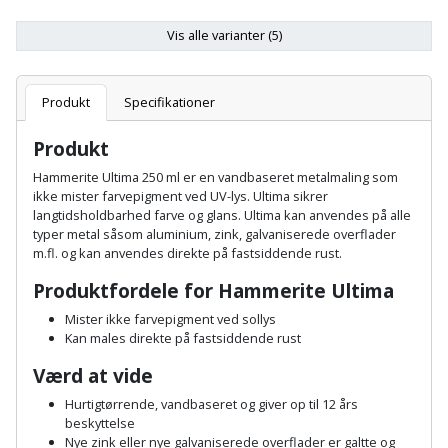
Batteri
kr.
og
Rør
Brænde
Fugtsikring
Fugepistol
Motorenhed
afrensning
og
Vis alle varianter (5)
Betonsliber
og
fittings
Brændeovn
Garageport
Motorsav
Spartelmasse
skumpistol
Guides
Bindemaskine
Produkt
Specifikationer
og
til
Stålvask
Brandslukker
Gelænder
Gevindskærer
kædesav
væg
Bits
Produkt
Gaveideer
Ventilation
Brugskunst
Gips
Hammerite Ultima 250 ml er en vandbaseret metalmaling som
Gipsværktøj
Motorsav
Tape
og
Bor
ikke mister farvepigment ved UV-lys. Ultima sikrer
Aktiviteter
og
indeklima
langtidsholdbarhed farve og glans. Ultima kan anvendes på alle
Camping
Grundmursplader
Glasløfter
Bordrundsav
typer metal såsom aluminium, zink, galvaniserede overflader
kædesav
m.fl. og kan anvendes direkte på fastsiddende rust.
tilbehør
Damprengøring
Hardieplank
Glasskærer
Bore-
Produktfordele for Hammerite Ultima
brædder
og
Pælebor
Dørmåtte
Mister ikke farvepigment ved sollys
Hæftepistol
skruemaskine
Kan males direkte på fastsiddende rust
Hemsestige
og
Plæneklipper
Dørrist
Værd at vide
-
Borehammer
Isolering
hammer
Plæneklipper
Drivhus
Hurtigtørrende, vandbaseret og giver op til 12 års
beskyttelse
Boremaskinetilbehør
tilbehør
Komposit
Nye zink eller nye galvaniserede overflader er galtte og