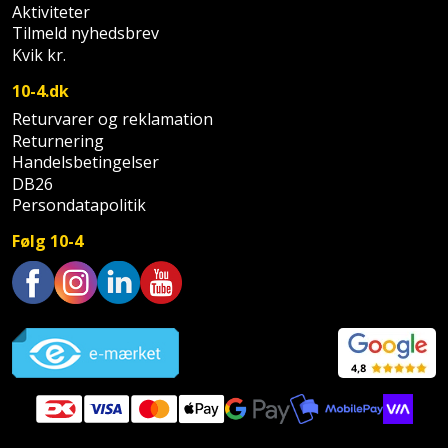
Aktiviteter
Støttemur
Tilmeld nyhedsbrev
Tommestok
Rotationslaser
Kvik kr.
Støvsuger
Tømrervinkel
Rundsav
10-4.dk
Returvarer og reklamation
Strygejern
Tragt
Rundsavsklinge
Returnering
Handelsbetingelser
Terrassevarmer
Ud-
Rystepudser
DB26
Persondatapolitik
og
Tømidler
Rystepudsertilbehør
aftrækker
Følg 10-4
Tørrestativ
Slagboremaskine
Værktøjskasse
og
Trappevanger
Trustpilot
Slagnøgle
opbevaring
Udebruser
Slagnøgletilbehør
Værktøjssæt
afskærmning
Slagskruetrækker
Vaterpas
Varme