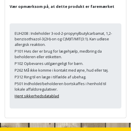
Palleløfter
Industristøvsuger
Højbede
Sternbeklædning
Vær opmærksom på, at dette produkt er faremærket
Polsøger
Kantfræser
Højtaler
Tag
og
Profilsaks
Kantlimer
Hylder
EUH208 : Indeholder 3-iod-2-propynylbutylcarbamat, 1,2-
tagplader
benzisothiazol-3(2H)-on og C(M)IT/MIT(3:1). Kan udløse
Reb
Kantlimertilbehør
allergisk reaktion.
Jagt
Terrassebrædder
P101 Hvis der er brug for lægehjælp, medbring da
og
og
beholderen eller etiketten.
Kap-
snor
fritid
Terrasseopklodsning
P102 Opbevares utilgængeligt for børn.
og
P262 Må ikke komme i kontakt med øjne, hud eller tøj.
Renseservietter
geringssav
Jul
Tråd
P312 Ring til en læge i tilfælde af ubehag.
og
P501 Indholdet/beholderen bortskaffes i henhold til
til
Kerneboremaskine
Kaffe
wipes
lokale affaldsregulativer.
byggeri
Hent sikkerhedsdatablad
Klammepistol
Klæbesøm
Sækkelukker
Træ
Klippeværktøj
A
Køkkenudstyr
Saks
Vinduer
n
c
Kombokit
Leg