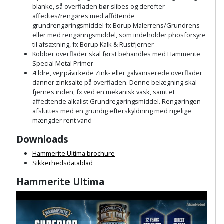
Hammer
Drivhustilbehør
terrassebrædder
blanke, så overfladen bør slibes og derefter
Detektor
Robotplæneklipper
affedtes/rengøres med affdtende
Høvl
Elartikler
grundrengøringsmiddel fx Borup Malerrens/Grundrens
Lecablokke
eller med rengøringsmiddel, som indeholder phosforsyre
Diamantskæremaskine
Robotplæneklipper
og
til afsætning, fx Borup Kalk & Rustfjerner
Kiler
Flagstænger
tilbehør
Kobber overflader skal først behandles med Hammerite
fundablokke
Diamantslibertilbehør
til
Special Metal Primer
Kloakrenser
Ældre, vejrpåvirkede Zink- eller galvaniserede overflader
Vandpumpe
hus
Lofter
danner zinksalte på overfladen. Denne belægning skal
Dykkerpistol
og
fjernes inden, fx ved en mekanisk vask, samt et
Kniv
Vertikalskærer
affedtende alkalist Grundregøringsmiddel. Rengøringen
have
Lofttrapper
og
Dyksav
afsluttes med en grundig efterskyldning med rigelige
/
mængder rent vand
hobbykniv
mosfjerner
Fuglefoderhus
Murbinder
Excentersliber
Downloads
Koben
Vinduesvasker
Garderobe
Murpap
Hammerite Ultima brochure
Excenterslibertilbehør
Sikkerhedsdatablad
opbevaring
og
Kridtsnor
murfolie
Fedtsprøjte
Hammerite Ultima
Gavekort
Lærlingesæt
Mursten
Flamingoskærer
Grill
Landmålerstok