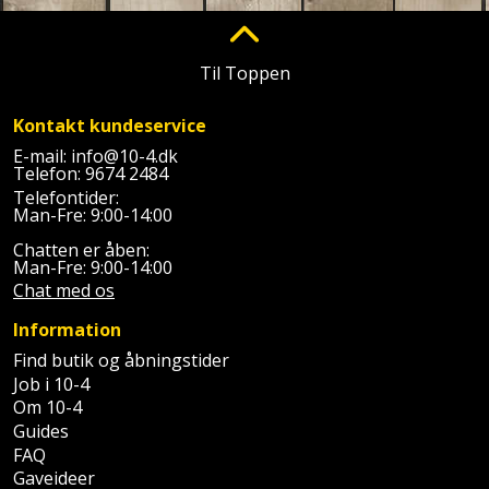
Prepping
Mejselhammer
Soldater
Presenning
støtte
Multicutter
Til Toppen
og
Redskabsskur
teleskopstøtte
Multicuttertilbehør
Kontakt kundeservice
Rengøring
E-mail:
info@10-4.dk
Stålbørste
Telefon:
9674 2484
Multisliber
Telefontider:
Shelter
Man-Fre: 9:00-14:00
Stemmejern
Nedbrydningshammer
Chatten er åben:
Sikkerhed
Man-Fre: 9:00-14:00
Stige
Overfræser
i
Chat med os
hjemmet
Stillads
Overfræsertilbehør
Information
Find butik og åbningstider
Skadedyrsbekæmpelse
Tænger
Polermaskine
Job i 10-4
Om 10-4
Skraldespandsskjuler
Tagpapbrænder
Guides
Rillefræser
FAQ
Skydelåge
Gaveideer
Tapetværktøj
Røreværk