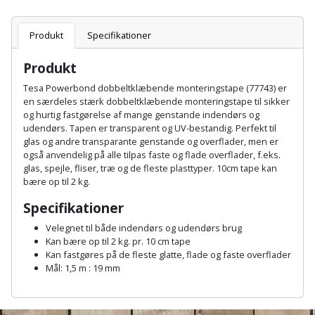
Plastlister
Flisevibrator
Gummibåd
Løfteudstyr
og
Radonsikring
Produkt
Specifikationer
Føringsskinne
kajak
Målebånd
Produkt
Rumdeler
Forlængerledning
Havemøbler
Tesa Powerbond dobbeltklæbende monteringstape (77743) er
Markeringsværktøj
Sand
en særdeles stærk dobbeltklæbende monteringstape til sikker
Fugepistol
og hurtig fastgørelse af mange genstande indendørs og
Havepleje
og
Mejsel
udendørs. Tapen er transparent og UV-bestandig. Perfekt til
Fugtmåler
grus
glas og andre transparante genstande og overflader, men er
Haveredskaber
Murerværktøj
også anvendelig på alle tilpas faste og flade overflader, f.eks.
glas, spejle, fliser, træ og de fleste plasttyper. 10cm tape kan
Gipsskruemaskine
Skruer,
bære op til 2 kg.
Haveslange
Nedstryger
bolte
Girafsliber
og
Specifikationer
og
Nøgleværktøj
tilbehør
Velegnet til både indendørs og udendørs brug
møtrikker
Girafsliber
Kan bære op til 2 kg. pr. 10 cm tape
Økse
Kan fastgøres på de fleste glatte, flade og faste overflader
tilbehør
Havetilbehør
Skunklem
Mål: 1,5 m : 19 mm
Oliekande
Høvl
Hegn
A
Søm
n