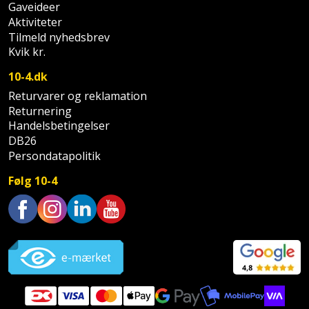
Prepping
Gaveideer
Mejselhammer
Soldater
Aktiviteter
Presenning
Tilmeld nyhedsbrev
støtte
Multicutter
Kvik kr.
og
Redskabsskur
10-4.dk
teleskopstøtte
Multicuttertilbehør
Returvarer og reklamation
Rengøring
Stålbørste
Multisliber
Returnering
Handelsbetingelser
Shelter
DB26
Stemmejern
Nedbrydningshammer
Persondatapolitik
Sikkerhed
Stige
Overfræser
Følg 10-4
i
hjemmet
Stillads
Overfræsertilbehør
Trustpilot
Skadedyrsbekæmpelse
Tænger
Polermaskine
Skraldespandsskjuler
Tagpapbrænder
Rillefræser
Skydelåge
Tapetværktøj
Røreværk