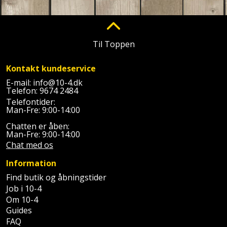
Sav
WinWin
plader
Kompressor
Lommelygte
Savbuk
Til Toppen
Lader
Merchandise
Savklinge
Kontakt kundeservice
Ligesliber
Mobiltilbehør
Skraber
E-mail:
info@10-4.dk
Telefon:
9674 2484
Limpistol
Pavillon
Skruestik
Telefontider:
Man-Fre: 9:00-14:00
Linjelaser
Personlig
Skruetrækker
Chatten er åben:
pleje
Man-Fre: 9:00-14:00
Loddekolbe
Skruetvinge
Chat med os
Plantekasser
Information
Luftværktøj
Slibeartikler
Find butik og åbningstider
Postkasse
Måleinstrumenter
Job i 10-4
Smøring
Om 10-4
Postkassestander
og
Guides
Malersprøjte
rustopløser
FAQ