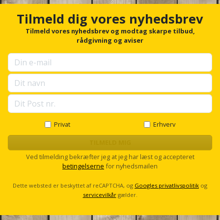
c
Palleløfter
Industristøvsuger
Højbede
Sternbeklædning
h
Tilmeld dig vores nyhedsbrev
o
Polsøger
Kantfræser
Højtaler
r
Tilmeld vores nyhedsbrev og modtag skarpe tilbud,
Tag
f
rådgivning og aviser
og
o
Profilsaks
Kantlimer
Hylder
r
tagplader
u
Reb
Kantlimertilbehør
Jagt
p
Terrassebrædder
s
og
og
e
Kap-
snor
fritid
l
Terrasseopklodsning
og
l
Renseservietter
geringssav
s
Privat
Erhverv
Jul
Tråd
c
og
til
r
TILMELD MIG
Kerneboremaskine
Kaffe
wipes
o
byggeri
Ved tilmelding bekræfter jeg at jeg har læst og accepteret
l
betingelserne
for nyhedsmailen
Klammepistol
l
Klæbesøm
Sækkelukker
Træ
Dette websted er beskyttet af reCAPTCHA, og
Googles privatlivspolitik
og
Klippeværktøj
Køkkenudstyr
servicevilkår
gælder.
Saks
Vinduer
Kombokit
Leg