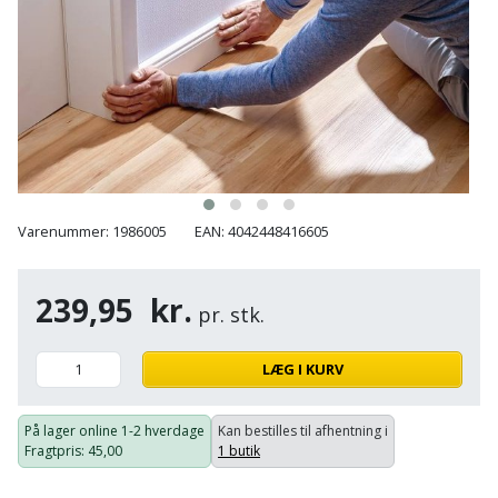
Hammer
Drivhustilbehør
terrassebrædder
Detektor
Robotplæneklipper
Høvl
Elartikler
Lecablokke
Diamantskæremaskine
Robotplæneklipper
og
Kiler
Flagstænger
tilbehør
fundablokke
Diamantslibertilbehør
til
Kloakrenser
Vandpumpe
hus
Lofter
Dykkerpistol
og
Kniv
Vertikalskærer
have
Lofttrapper
Varenummer: 1986005
EAN: 4042448416605
og
Dyksav
/
hobbykniv
mosfjerner
Fuglefoderhus
Murbinder
Excentersliber
239,95
kr.
pr. stk.
Koben
Vinduesvasker
Garderobe
Murpap
Excenterslibertilbehør
opbevaring
og
LÆG I KURV
Kridtsnor
murfolie
Fedtsprøjte
Gavekort
Lærlingesæt
På lager online
1-2 hverdage
Kan bestilles til afhentning i
Mursten
Flamingoskærer
Fragtpris
: 45,00
1 butik
Grill
Landmålerstok