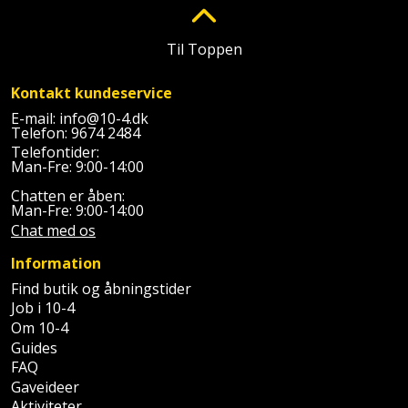
Plastlister
Flisevibrator
Gummibåd
Løfteudstyr
og
Radonsikring
Til Toppen
Føringsskinne
kajak
Målebånd
Rumdeler
Forlængerledning
Kontakt kundeservice
Havemøbler
Markeringsværktøj
E-mail:
info@10-4.dk
Sand
Telefon:
9674 2484
Fugepistol
Telefontider:
Havepleje
og
Mejsel
Man-Fre: 9:00-14:00
Fugtmåler
grus
Chatten er åben:
Haveredskaber
Murerværktøj
Man-Fre: 9:00-14:00
Gipsskruemaskine
Skruer,
Chat med os
Haveslange
Nedstryger
bolte
Information
Girafsliber
og
og
Nøgleværktøj
Find butik og åbningstider
tilbehør
møtrikker
Girafsliber
Job i 10-4
Om 10-4
Økse
tilbehør
Havetilbehør
Skunklem
Guides
FAQ
Oliekande
Høvl
Hegn
Søm
Gaveideer
Aktiviteter