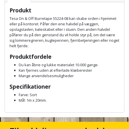
Batteri
kr.
og
Rør
Brænde
Fugtsikring
Fugepistol
Produkt
Motorenhed
afrensning
og
Betonsliber
og
fittings
Tesa On & Off Burretape 55224-08 kan skabe orden i hjemmet
Brændeovn
Garageport
Motorsav
Spartelmasse
eller på kontoret. Påfør den ene halvdel på væggen,
skumpistol
Guides
Bindemaskine
opslagstavlen, køleskabet eller i stuen. Den anden halvdel
og
til
Stålvask
påfører du på den genstand du vil holde styr på, om det være
Brandslukker
Gelænder
Gevindskærer
kædesav
væg
Bits
sig lommeregneren, kuglepennen, fjernbetjeningen eller noget
Gaveideer
Ventilation
helt fjerde.
Brugskunst
Gips
Gipsværktøj
Motorsav
Tape
og
Bor
Produktfordele
Aktiviteter
og
indeklima
Camping
Grundmursplader
Du kan åbne og lukke materialet 10.000 gange.
Glasløfter
Bordrundsav
kædesav
Kan fjernes uden at efterlade klæberester
tilbehør
Damprengøring
Mange anvendelsesmuligheder
Hardieplank
Glasskærer
Bore-
brædder
Specifikationer
og
Pælebor
Dørmåtte
Hæftepistol
Farve: Sort
skruemaskine
Hemsestige
og
Mål: 1m x 20mm.
Plæneklipper
Dørrist
-
A
Borehammer
Isolering
n
hammer
Plæneklipper
Drivhus
c
Boremaskinetilbehør
tilbehør
Komposit
h