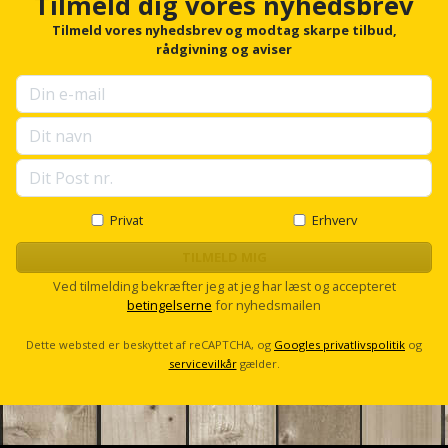
Tilmeld dig vores nyhedsbrev
Hammer
Drivhustilbehør
o
terrassebrædder
Detektor
r
Robotplæneklipper
Tilmeld vores nyhedsbrev og modtag skarpe tilbud,
Høvl
f
rådgivning og aviser
Elartikler
Lecablokke
o
Diamantskæremaskine
Robotplæneklipper
r
og
Kiler
Flagstænger
tilbehør
u
fundablokke
Diamantslibertilbehør
p
til
Kloakrenser
s
Vandpumpe
hus
Lofter
e
Dykkerpistol
og
l
Kniv
Vertikalskærer
l
have
Lofttrapper
og
Dyksav
s
Privat
Erhverv
/
c
hobbykniv
mosfjerner
Fuglefoderhus
Murbinder
r
TILMELD MIG
Excentersliber
o
Ved tilmelding bekræfter jeg at jeg har læst og accepteret
Koben
l
Vinduesvasker
Garderobe
Murpap
betingelserne
for nyhedsmailen
Excenterslibertilbehør
l
opbevaring
og
Kridtsnor
Dette websted er beskyttet af reCAPTCHA, og
Googles privatlivspolitik
og
murfolie
Fedtsprøjte
servicevilkår
gælder.
Gavekort
Lærlingesæt
Mursten
Flamingoskærer
Grill
Landmålerstok