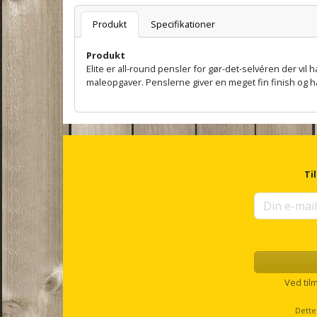
Varenummer
Produkt
Specifikationer
Produkt
Elite er all-round pensler for gør-det-selvéren der vil 
maleopgaver. Penslerne giver en meget fin finish og 
A
n
c
h
o
r
Ti
f
o
r
u
p
s
e
l
Ved til
l
s
Dette