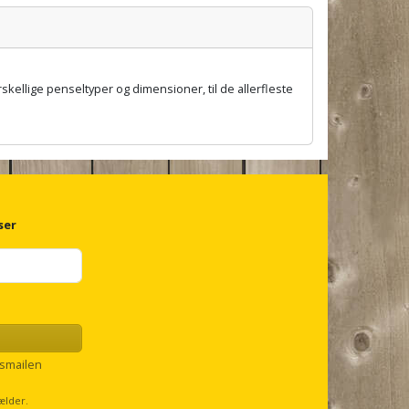
rskellige penseltyper og dimensioner, til de allerfleste
ser
smailen
ælder.