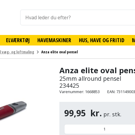
ELVÆRKTØJ
HAVEMASKINER
HUS, HAVE OG FRITID
il væg- og loftmaling
Anza elite oval pensel
Anza elite oval pen
25mm allround pensel
234425
Varenummer: 1668853
EAN: 73114900
99,95
kr.
pr. stk.