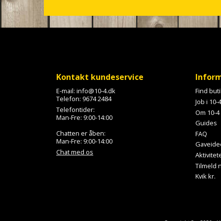
c
r
o
l
l
Kontakt kundeservice
Infor
E-mail:
info@10-4.dk
Find but
Telefon:
9674 2484
Job i 10-
Telefontider:
Om 10-4
Man-Fre: 9:00-14:00
Guides
Chatten er åben:
FAQ
Man-Fre: 9:00-14:00
Gaveide
Chat med os
Aktivitet
Tilmeld
Kvik kr.