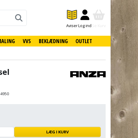
Aviser
Log ind
Se Kurv
MALING
VVS
BEKLÆDNING
OUTLET
sel
34950
LÆG I KURV