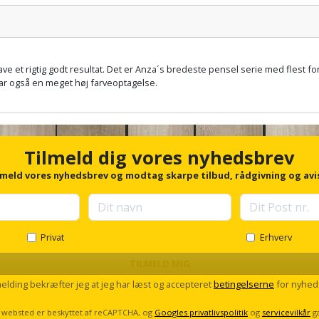
Pris:
have et rigtig godt resultat. Det er Anza´s bredeste pensel serie med flest fo
har også en meget høj farveoptagelse.
Tilmeld dig vores nyhedsbrev
lmeld vores nyhedsbrev og modtag skarpe tilbud, rådgivning og avi
Privat
Erhverv
TILMELD MIG
melding bekræfter jeg at jeg har læst og accepteret
betingelserne
for nyhed
 websted er beskyttet af reCAPTCHA, og
Googles privatlivspolitik
og
servicevilkår
g