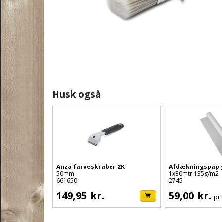
Husk også
Anza farveskraber 2K
Afdækningspap 
50mm
1x30mtr 135g/m2
661650
2745
149,95
kr.
59,00
kr.
pr.