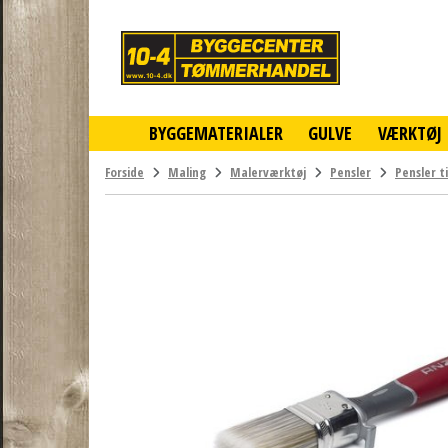
10-
4
-
billigt
online
BYGGEMATERIALER
GULVE
VÆRKTØJ
byggemarked
og
tømmerhandel
Forside
Maling
Malerværktøj
Pensler
Pensler t
-
Klik
og
byg