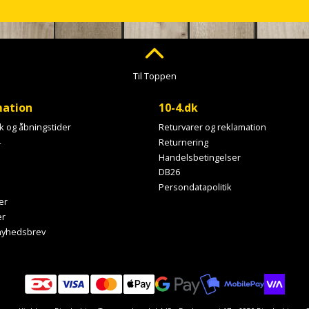
Til Toppen
mation
10-4.dk
ik og åbningstider
Returvarer og reklamation
4
Returnering
Handelsbetingelser
DB26
Persondatapolitik
er
er
 nyhedsbrev