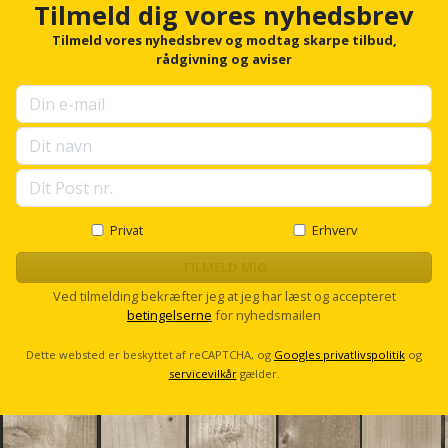
Hammer
h
Drivhustilbehør
Tilmeld dig vores nyhedsbrev
terrassebrædder
o
Detektor
Robotplæneklipper
r
Tilmeld vores nyhedsbrev og modtag skarpe tilbud,
Høvl
Elartikler
f
rådgivning og aviser
Lecablokke
Diamantskæremaskine
Robotplæneklipper
o
og
Kiler
r
Flagstænger
tilbehør
fundablokke
u
Diamantslibertilbehør
til
p
Kloakrenser
Vandpumpe
hus
s
Lofter
Dykkerpistol
e
og
Kniv
l
Vertikalskærer
have
Lofttrapper
l
og
Dyksav
/
s
Privat
Erhverv
hobbykniv
c
mosfjerner
Fuglefoderhus
Murbinder
Excentersliber
r
TILMELD MIG
o
Koben
Ved tilmelding bekræfter jeg at jeg har læst og accepteret
Vinduesvasker
Garderobe
Murpap
l
Excenterslibertilbehør
betingelserne
for nyhedsmailen
l
opbevaring
og
Kridtsnor
murfolie
Dette websted er beskyttet af reCAPTCHA, og
Googles privatlivspolitik
og
Fedtsprøjte
Gavekort
servicevilkår
gælder.
Lærlingesæt
Mursten
Flamingoskærer
Grill
Landmålerstok