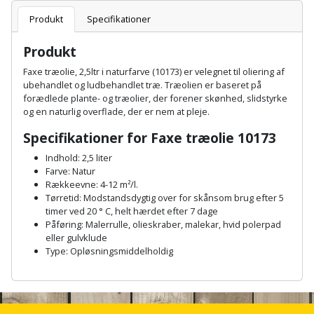
Batteri
kr.
og
Rør
Brænde
Produkt
Specifikationer
Fugtsikring
Fugepistol
Motorenhed
afrensning
og
Betonsliber
og
fittings
Produkt
Brændeovn
Garageport
Motorsav
Spartelmasse
skumpistol
Guides
Bindemaskine
Faxe træolie, 2,5ltr i naturfarve (10173) er velegnet til oliering af
og
til
Stålvask
ubehandlet og ludbehandlet træ. Træolien er baseret på
Brandslukker
Gelænder
Gevindskærer
kædesav
væg
Bits
forædlede plante- og træolier, der forener skønhed, slidstyrke
Gaveideer
Ventilation
og en naturlig overflade, der er nem at pleje.
Brugskunst
Gips
Gipsværktøj
Motorsav
Tape
og
Bor
Specifikationer for Faxe træolie 10173
Aktiviteter
og
indeklima
Camping
Grundmursplader
Indhold: 2,5 liter
Glasløfter
Bordrundsav
kædesav
Farve: Natur
tilbehør
Damprengøring
Rækkeevne: 4-12 m²/l.
Hardieplank
Glasskærer
Bore-
Tørretid: Modstandsdygtig over for skånsom brug efter 5
brædder
timer ved 20 ° C, helt hærdet efter 7 dage
og
Pælebor
Dørmåtte
Påføring: Malerrulle, olieskraber, malekar, hvid polerpad
Hæftepistol
skruemaskine
Hemsestige
eller gulvklude
og
Plæneklipper
Dørrist
Type: Opløsningsmiddelholdig
-
Borehammer
Isolering
A
hammer
Plæneklipper
Drivhus
n
Boremaskinetilbehør
c
tilbehør
Komposit