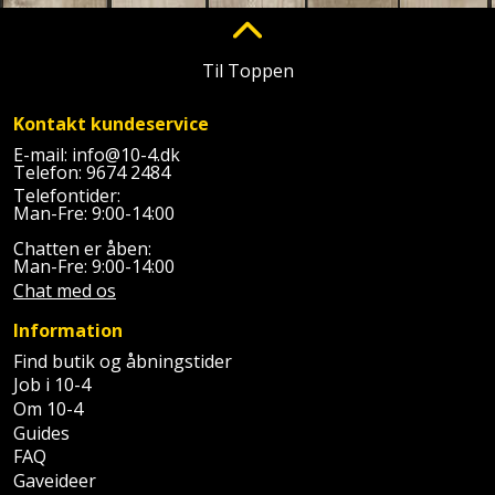
Plastlister
Flisevibrator
Gummibåd
Løfteudstyr
og
Radonsikring
Føringsskinne
Til Toppen
kajak
Målebånd
Rumdeler
Forlængerledning
Kontakt kundeservice
Havemøbler
Markeringsværktøj
E-mail:
info@10-4.dk
Sand
Fugepistol
Telefon:
9674 2484
Havepleje
og
Mejsel
Telefontider:
Man-Fre: 9:00-14:00
Fugtmåler
grus
Haveredskaber
Murerværktøj
Chatten er åben:
Man-Fre: 9:00-14:00
Gipsskruemaskine
Skruer,
Chat med os
Haveslange
Nedstryger
bolte
Girafsliber
og
Information
og
Nøgleværktøj
tilbehør
Find butik og åbningstider
møtrikker
Girafsliber
Job i 10-4
Økse
tilbehør
Havetilbehør
Om 10-4
Skunklem
Guides
Oliekande
Høvl
FAQ
Hegn
Søm
Gaveideer