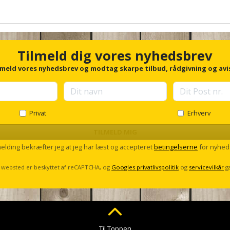
Tilmeld dig vores nyhedsbrev
lmeld vores nyhedsbrev og modtag skarpe tilbud, rådgivning og avi
Privat
Erhverv
TILMELD MIG
melding bekræfter jeg at jeg har læst og accepteret
betingelserne
for nyhed
 websted er beskyttet af reCAPTCHA, og
Googles privatlivspolitik
og
servicevilkår
g
Til Toppen