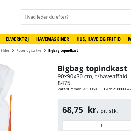
ELVÆRKTØJ
HAVEMASKINER
HUS, HAVE OG FRITID
tikler
Poser og sække
Bigbag topindkast
Bigbag topindkast
90x90x30 cm, t/haveaffald
8475
Varenummer: 9150868
EAN: 21000004
68,75
kr.
pr. stk.