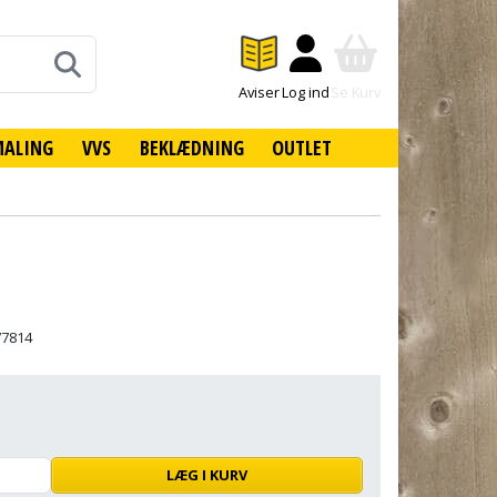
Aviser
Log ind
Se Kurv
MALING
VVS
BEKLÆDNING
OUTLET
77814
LÆG I KURV