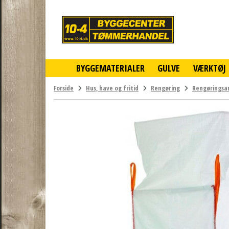
10-
4
-
billigt
online
BYGGEMATERIALER
GULVE
VÆRKTØJ
byggemarked
og
tømmerhandel
Forside
Hus, have og fritid
Rengøring
Rengøringsar
-
Klik
og
byg