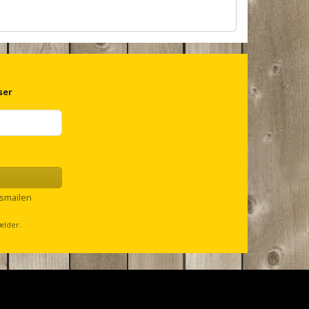
ser
smailen
ælder.