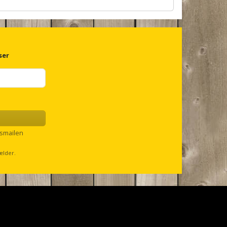
ser
smailen
ælder.