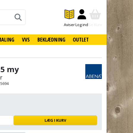
Aviser
Log ind
Se Kurv
MALING
VVS
BEKLÆDNING
OUTLET
55 my
r
15694
LÆG I KURV