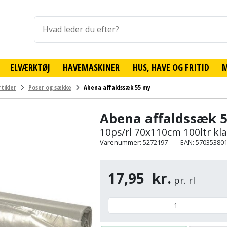
ELVÆRKTØJ
HAVEMASKINER
HUS, HAVE OG FRITID
tikler
Poser og sække
Abena affaldssæk 55 my
Abena affaldssæk 
10ps/rl 70x110cm 100ltr kla
Varenummer: 5272197
EAN: 57035380
17,95
kr.
pr. rl