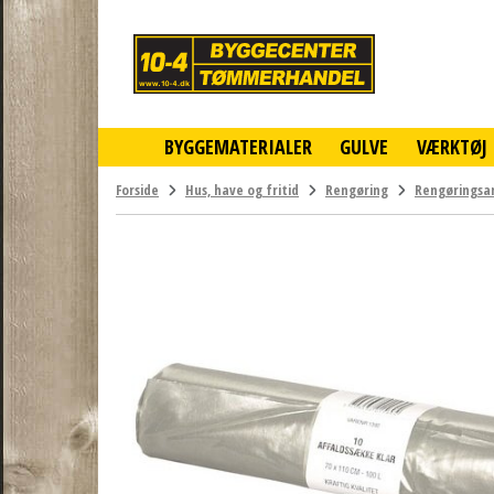
10-
4
-
billigt
online
BYGGEMATERIALER
GULVE
VÆRKTØJ
byggemarked
og
tømmerhandel
Forside
Hus, have og fritid
Rengøring
Rengøringsar
-
Klik
og
byg