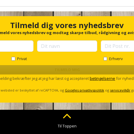
Tilmeld dig vores nyhedsbrev
lmeld vores nyhedsbrev og modtag skarpe tilbud, rådgivning og avi
Privat
Erhverv
TILMELD MIG
melding bekræfter jeg at jeg har læst og accepteret
betingelserne
for nyhed
 websted er beskyttet af reCAPTCHA, og
Googles privatlivspolitik
og
servicevilkår
g
Til Toppen