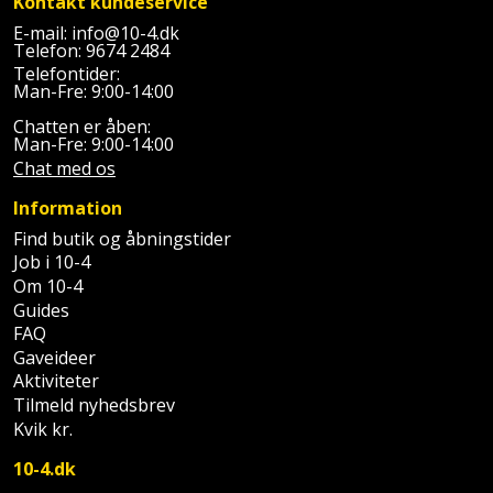
Kontakt kundeservice
Plastlister
Flisevibrator
Gummibåd
E-mail:
info@10-4.dk
Løfteudstyr
Telefon:
9674 2484
og
Radonsikring
Føringsskinne
Telefontider:
kajak
Målebånd
Man-Fre: 9:00-14:00
Rumdeler
Forlængerledning
Chatten er åben:
Havemøbler
Markeringsværktøj
Man-Fre: 9:00-14:00
Sand
Fugepistol
Chat med os
Havepleje
og
Mejsel
Information
Fugtmåler
grus
Find butik og åbningstider
Haveredskaber
Murerværktøj
Job i 10-4
Gipsskruemaskine
Skruer,
Om 10-4
Haveslange
Nedstryger
bolte
Guides
Girafsliber
og
og
FAQ
Nøgleværktøj
tilbehør
Gaveideer
møtrikker
Girafsliber
Aktiviteter
Økse
tilbehør
Havetilbehør
Tilmeld nyhedsbrev
Skunklem
Kvik kr.
Oliekande
Høvl
Hegn
Søm
10-4.dk