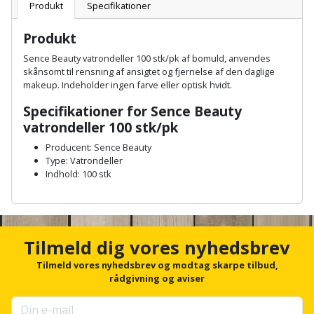
Batteri
kr.
og
Produkt
Specifikationer
Rør
Brænde
Fugtsikring
Fugepistol
Motorenhed
afrensning
og
Betonsliber
Produkt
og
fittings
Brændeovn
Garageport
Motorsav
Spartelmasse
Sence Beauty vatrondeller 100 stk/pk af bomuld, anvendes
skumpistol
Guides
Bindemaskine
skånsomt til rensning af ansigtet og fjernelse af den daglige
og
til
Stålvask
makeup. Indeholder ingen farve eller optisk hvidt.
Brandslukker
Gelænder
Gevindskærer
kædesav
væg
Bits
Specifikationer for Sence Beauty
Gaveideer
Ventilation
Brugskunst
Gips
vatrondeller 100 stk/pk
Gipsværktøj
Motorsav
Tape
og
Bor
Aktiviteter
og
Producent: Sence Beauty
indeklima
Camping
Grundmursplader
Glasløfter
Type: Vatrondeller
Bordrundsav
kædesav
Indhold: 100 stk
tilbehør
Damprengøring
Hardieplank
Glasskærer
Bore-
A
brædder
n
og
Pælebor
Dørmåtte
c
Hæftepistol
skruemaskine
Hemsestige
h
Tilmeld dig vores nyhedsbrev
og
Plæneklipper
Dørrist
o
-
r
Tilmeld vores nyhedsbrev og modtag skarpe tilbud,
Borehammer
Isolering
f
rådgivning og aviser
hammer
Plæneklipper
Drivhus
o
Boremaskinetilbehør
tilbehør
Komposit
r