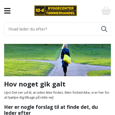
Forside
10-
4
-
Byggematerialer
billigt
online
Aluprofiler
Gulve
byggemarked
og
tømmerhandel
Armering
Fliser
Værktøj
-
og
Klik
Asfalt
Afmærkning
Elværktøj
klinker
og
byg
Befæstigelse
Arbejdsbuk
Afkortersav
Havemaskiner
Gulvtilbehør
Bordplade
Arbejdsvogn
Afstandsmåler
Brændekløver
Hus,
Gulvunderlag
Hov noget gik galt
have
Byggeplader
Bærehåndtag
Arbejdsbord
Buskrydder
Gulvvarme
Ups! Det ser ud til, at siden ikke findes. Men fortvivl ikke, vi er her for
og
at hjælpe dig tilbage på rette vej!
fritid
Bygningsbeslag
Båndstrammer
Arbejdslamper
Dykpumpe
Laminatgulv
Her er nogle forslag til at finde det, du
og
og
leder efter
Affaldssortering
Maling