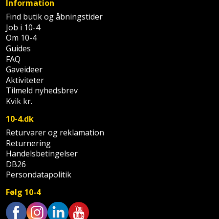
Batteri
kr.
Information
og
Rør
Brænde
Fugtsikring
Fugepistol
Motorenhed
Find butik og åbningstider
afrensning
og
Betonsliber
Job i 10-4
og
fittings
Brændeovn
Garageport
Om 10-4
Motorsav
Spartelmasse
skumpistol
Guides
Bindemaskine
Guides
og
til
Stålvask
FAQ
Brandslukker
Gelænder
Gevindskærer
kædesav
væg
Bits
Gaveideer
Gaveideer
Ventilation
Aktiviteter
Brugskunst
Gips
Gipsværktøj
Motorsav
Tape
Tilmeld nyhedsbrev
og
Bor
Aktiviteter
Kvik kr.
og
indeklima
Camping
Grundmursplader
Glasløfter
Bordrundsav
kædesav
10-4.dk
tilbehør
Damprengøring
Hardieplank
Returvarer og reklamation
Glasskærer
Bore-
Returnering
brædder
og
Pælebor
Dørmåtte
Handelsbetingelser
Hæftepistol
DB26
skruemaskine
Hemsestige
og
Persondatapolitik
Plæneklipper
Dørrist
-
Borehammer
Isolering
Følg 10-4
hammer
Plæneklipper
Drivhus
Boremaskinetilbehør
tilbehør
Komposit