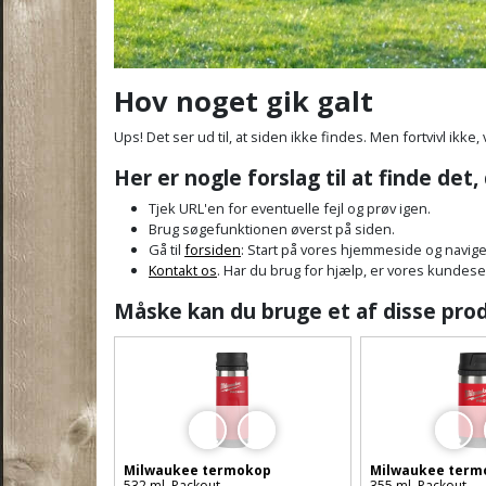
Hov noget gik galt
Ups! Det ser ud til, at siden ikke findes. Men fortvivl ikke, 
Her er nogle forslag til at finde det,
Tjek URL'en for eventuelle fejl og prøv igen.
Brug søgefunktionen øverst på siden.
Gå til
forsiden
: Start på vores hjemmeside og navige
Kontakt os
. Har du brug for hjælp, er vores kundeservi
Måske kan du bruge et af disse pro
Milwaukee termokop
Milwaukee term
532 ml, Packout
355 ml, Packout