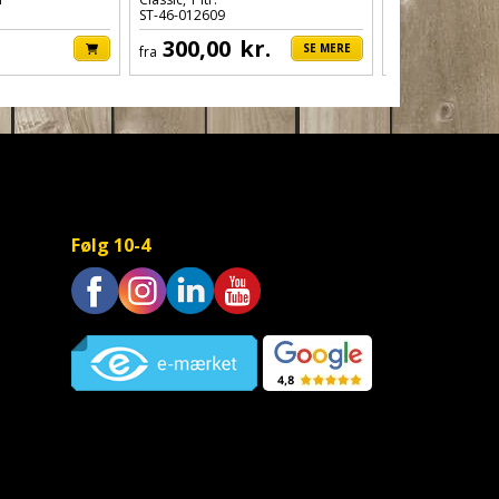
ST-46-012609
ST-46-012406
300,00
kr.
410,00
SE MERE
fra
fra
Følg 10-4
Trustpilot