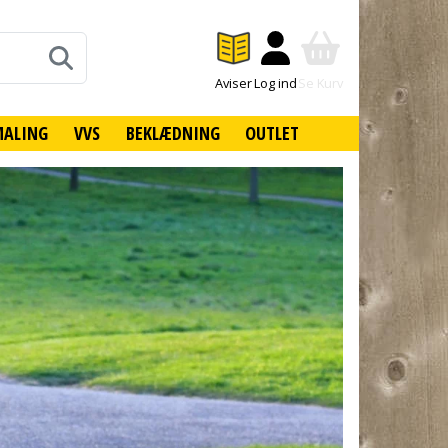
Aviser
Log ind
Se Kurv
MALING
VVS
BEKLÆDNING
OUTLET