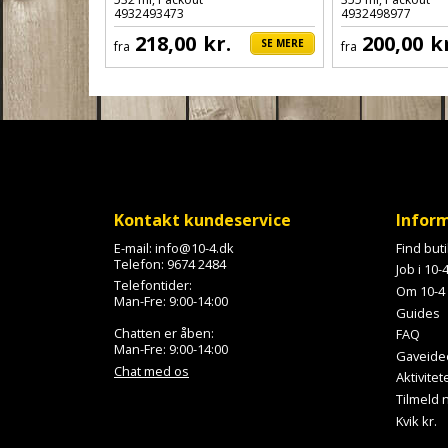
4932493473
4932498977
218,00
kr.
200,00
k
SE MERE
fra
fra
Kontakt kundeservice
Infor
E-mail:
info@10-4.dk
Find but
Telefon:
9674 2484
Job i 10-
Telefontider:
Om 10-4
Man-Fre: 9:00-14:00
Guides
Chatten er åben:
FAQ
Man-Fre: 9:00-14:00
Gaveide
Chat med os
Aktivitet
Tilmeld
Kvik kr.