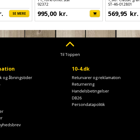
92372
ST-46-012801
r.
995,00
kr.
569,95
kr.
SE MERE
Til Toppen
mation
10-4.dk
ik og åbningstider
Returvarer og reklamation
4
Returnering
Handelsbetingelser
DB26
Persondatapolitik
er
er
 nyhedsbrev