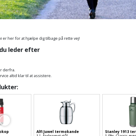
vi er her for at hjælpe dig tilbage på rette vej!
 du leder efter
r derfra.
ce altid klar til at assistere.
dukter:
okop
Alfi Juwel termokande
Stanley 1913 t
1 l., forkromet stål
1,9ltr. Classic grø