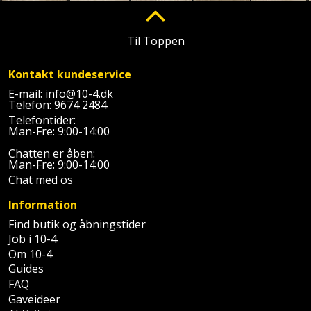
Plastlister
Flisevibrator
Gummibåd
Løfteudstyr
og
Radonsikring
Føringsskinne
Til Toppen
kajak
Målebånd
Rumdeler
Forlængerledning
Kontakt kundeservice
Havemøbler
Markeringsværktøj
E-mail:
info@10-4.dk
Sand
Fugepistol
Telefon:
9674 2484
Havepleje
og
Telefontider:
Mejsel
Man-Fre: 9:00-14:00
Fugtmåler
grus
Haveredskaber
Chatten er åben:
Murerværktøj
Man-Fre: 9:00-14:00
Gipsskruemaskine
Skruer,
Chat med os
Haveslange
Nedstryger
bolte
Girafsliber
og
Information
og
Nøgleværktøj
tilbehør
Find butik og åbningstider
møtrikker
Girafsliber
Job i 10-4
Økse
tilbehør
Om 10-4
Havetilbehør
Skunklem
Guides
FAQ
Oliekande
Høvl
Hegn
Søm
Gaveideer