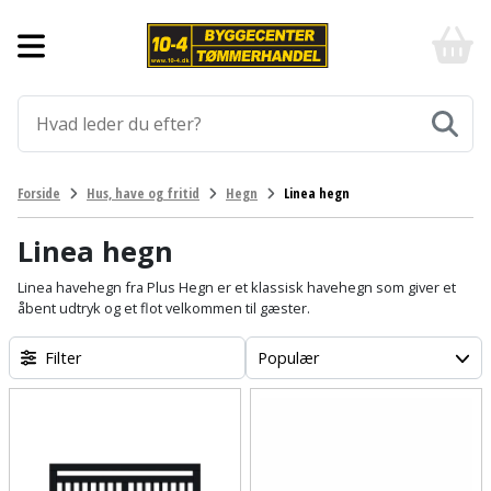
Forside
10-
4
-
Byggematerialer
billigt
online
Aluprofiler
Gulve
byggemarked
og
tømmerhandel
Armering
Fliser
Værktøj
Forside
Hus, have og fritid
Hegn
Linea hegn
-
og
Klik
Asfalt
Afmærkning
Elværktøj
klinker
og
Linea hegn
byg
Befæstigelse
Arbejdsbuk
Afkortersav
Havemaskiner
Linea havehegn fra Plus Hegn er et klassisk havehegn som giver et
Gulvtilbehør
åbent udtryk og et flot velkommen til gæster.
Bordplade
Arbejdsvogn
Afstandsmåler
Brændekløver
Hus,
Gulvunderlag
Filter
Populær
have
Byggeplader
Bærehåndtag
Arbejdsbord
Buskrydder
Gulvvarme
og
fritid
Bygningsbeslag
Båndstrammer
Arbejdslamper
Dykpumpe
Laminatgulv
og
og
Affaldssortering
Maling