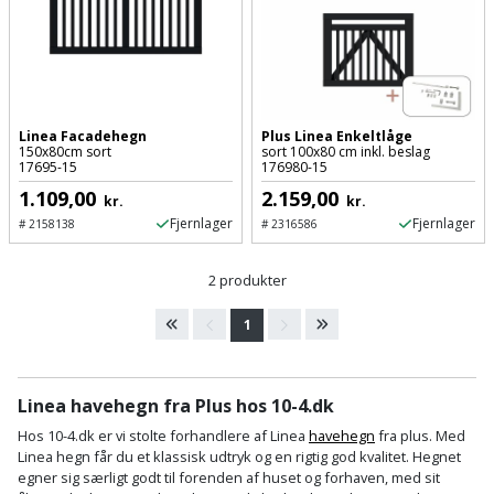
Cement
Fejemaskine
Trægulv
løftebånd
belysning
og
Affugter
Afdækning
VVS
Generator
mørtel
Vinylgulv
Blæselampe
Arbejdsradio
til
Bålfad
Armatur
Beklædning
malerarbejde
Græstrimmer
Damp-
Blindnitter
Bajonetsav
og
og
Linea Facadehegn
Plus Linea Enkeltlåge
og
Børn
Outlet
bålsted
150x80cm sort
sort 100x80 cm inkl. beslag
Gulvplejemidler
vandhaner
Hækkeklipper
Brolæggerværktøj
Bajonetsavklinge
17695-15
176980-15
vindspærre
1.109,00
2.159,00
Dame
kr.
kr.
Batterier
Malerværktøj
Badeværelse
Havetraktor
Byggepladshegn
Bånd-
Dør,
Fjernlager
Fjernlager
#
2158138
#
2316586
Tilbudsavis
og
dørgreb
Herre
Belægningssten
Maling
Kloak
Højtryksrenser
Byggepladstrapper
bænkslibertilbehør
og
2 produkter
indendørs
og
Belysning
lås
Husvandværk
afløb
Donkraft
1
Båndsav
Log
Maling
Beslag
Fliseopsætning
ind
Kompostkværn
udendørs
Pex
Dorn
Båndsliber
rør
Linea havehegn fra Plus hos 10-4.dk
og
Bilpleje
Fugemateriale
Løvsuger
Polyfilla
Fedtpresser
Hos 10-4.dk er vi stolte forhandlere af Linea
havehegn
fra plus. Med
bænksliber
og
og
og
Radiator
Linea hegn får du et klassisk udtryk og en rigtig god kvalitet. Hegnet
Kvik
autotilbehør
Rengøring
lim
Fil
løvblæser
egner sig særligt godt til forenden af huset og forhaven, med sit