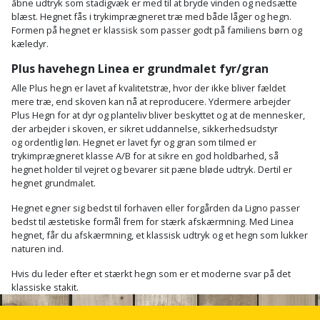
Batteri
kr.
åbne udtryk som stadigvæk er med til at bryde vinden og nedsætte
og
Rør
blæst. Hegnet fås i trykimprægneret træ med både låger og hegn.
Brænde
Fugtsikring
Fugepistol
Motorenhed
afrensning
og
Formen på hegnet er klassisk som passer godt på familiens børn og
Betonsliber
og
kæledyr.
fittings
Brændeovn
Garageport
Motorsav
Spartelmasse
skumpistol
Guides
Bindemaskine
Plus havehegn Linea er grundmalet fyr/gran
og
til
Stålvask
Brandslukker
Gelænder
Alle Plus hegn er lavet af kvalitetstræ, hvor der ikke bliver fældet
Gevindskærer
kædesav
væg
Bits
mere træ, end skoven kan nå at reproducere. Ydermere arbejder
Gaveideer
Ventilation
Plus Hegn for at dyr og planteliv bliver beskyttet og at de mennesker,
Brugskunst
Gips
Gipsværktøj
der arbejder i skoven, er sikret uddannelse, sikkerhedsudstyr
Motorsav
Tape
og
Bor
og ordentlig løn. Hegnet er lavet fyr og gran som tilmed er
Aktiviteter
og
indeklima
Camping
Grundmursplader
trykimprægneret klasse A/B for at sikre en god holdbarhed, så
Glasløfter
Bordrundsav
kædesav
hegnet holder til vejret og bevarer sit pæne bløde udtryk. Dertil er
hegnet grundmalet.
tilbehør
Damprengøring
Hardieplank
Glasskærer
Bore-
brædder
Hegnet egner sig bedst til forhaven eller forgården da Ligno passer
og
Pælebor
Dørmåtte
bedst til æstetiske formål frem for stærk afskærmning. Med Linea
Hæftepistol
hegnet, får du afskærmning, et klassisk udtryk og et hegn som lukker
skruemaskine
Hemsestige
og
naturen ind.
Plæneklipper
Dørrist
-
Borehammer
Hvis du leder efter et stærkt hegn som er et moderne svar på det
Isolering
hammer
klassiske stakit.
Plæneklipper
Drivhus
Boremaskinetilbehør
tilbehør
Komposit