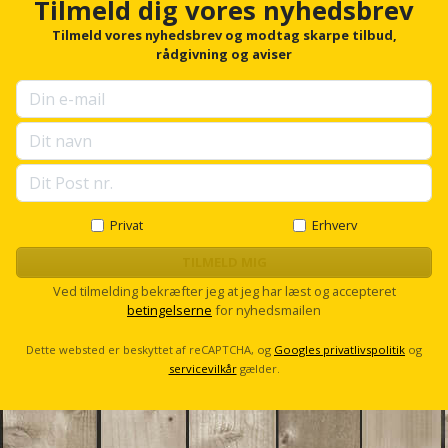
Hammer
Tilmeld dig vores nyhedsbrev
Drivhustilbehør
terrassebrædder
Detektor
Robotplæneklipper
Tilmeld vores nyhedsbrev og modtag skarpe tilbud,
Høvl
Elartikler
rådgivning og aviser
Lecablokke
Diamantskæremaskine
Robotplæneklipper
og
Kiler
Flagstænger
tilbehør
fundablokke
Diamantslibertilbehør
til
Kloakrenser
Vandpumpe
hus
Lofter
Dykkerpistol
og
Kniv
Vertikalskærer
have
Lofttrapper
og
Dyksav
/
Privat
Erhverv
hobbykniv
mosfjerner
Fuglefoderhus
Murbinder
TILMELD MIG
Excentersliber
Koben
Ved tilmelding bekræfter jeg at jeg har læst og accepteret
Vinduesvasker
Garderobe
Murpap
betingelserne
for nyhedsmailen
Excenterslibertilbehør
opbevaring
og
Kridtsnor
Dette websted er beskyttet af reCAPTCHA, og
Googles privatlivspolitik
og
murfolie
Fedtsprøjte
servicevilkår
gælder.
Gavekort
Lærlingesæt
Mursten
Flamingoskærer
Grill
Landmålerstok