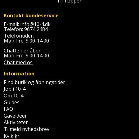
Til Toppen
Palleløfter
Industristøvsuger
Højbede
Sternbeklædning
Kontakt kundeservice
Polsøger
Kantfræser
Højtaler
Tag
E-mail:
info@10-4.dk
Telefon:
9674 2484
og
Profilsaks
Kantlimer
Hylder
Telefontider:
tagplader
Man-Fre: 9:00-14:00
Reb
Kantlimertilbehør
Jagt
Chatten er åben:
Terrassebrædder
og
Man-Fre: 9:00-14:00
og
Kap-
Chat med os
snor
fritid
Terrasseopklodsning
og
Information
Renseservietter
geringssav
Jul
Tråd
Find butik og åbningstider
og
Job i 10-4
til
Kerneboremaskine
Kaffe
wipes
Om 10-4
byggeri
Guides
Klammepistol
Klæbesøm
FAQ
Sækkelukker
Træ
Gaveideer
Aktiviteter
Klippeværktøj
Køkkenudstyr
Saks
Vinduer
Tilmeld nyhedsbrev
Kvik kr.
Kombokit
Leg