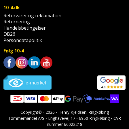
Sav
WinWin
10-4.dk
plader
Kompressor
Lommelygte
Savbuk
Returvarer og reklamation
Returnering
Lader
Merchandise
Savklinge
Handelsbetingelser
DB26
Ligesliber
Mobiltilbehør
Persondatapolitik
Skraber
Følg 10-4
Limpistol
Pavillon
Skruestik
Linjelaser
Personlig
Skruetrækker
Trustpilot
pleje
Loddekolbe
Skruetvinge
Plantekasser
Luftværktøj
Slibeartikler
Postkasse
Måleinstrumenter
Smøring
Copyright© - 2026 • Henry Kjeldsen. Ringkøbing
Postkassestander
og
Tømmerhandel A/S • Enghavevej 17 • 6950 Ringkøbing • CVR
Malersprøjte
rustopløser
nummer 66022218