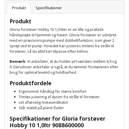
Batteri
kr.
og
Rør
Brænde
Produkt
Specifikationer
Fugtsikring
Fugepistol
Motorenhed
afrensning
og
Betonsliber
og
fittings
Produkt
Brændeovn
Garageport
Motorsav
Spartelmasse
skumpistol
Guides
Bindemaskine
Gloria forstøver Hobby 10 1,0 liter er en lille og praktisk
og
til
Stålvask
håndsprøjte til hjemmet og haven. Gloria forstøver er udstyret
Brandslukker
Gelænder
Gevindskærer
kædesav
væg
Bits
med en præcisionspumpe med dobbeltfunktion, som giver 2
Gaveideer
Ventilation
sprøjt ved ét pump. Hovedet kan justeres trinløst fra stråle til
Brugskunst
Gips
forstøver, så du altid kan tilpasse efter behov.
Gipsværktøj
Motorsav
Tape
og
Bor
Aktiviteter
og
indeklima
Bemærk
: Vi anbefaler, at du holder pH-værdien mellem 4,9 og
Camping
Grundmursplader
Glasløfter
9. Derudover anbefaler vi også, at du tømmer forstøveren efter
Bordrundsav
kædesav
brug for optimal levetid og holdbarhed.
tilbehør
Damprengøring
Hardieplank
Glasskærer
Bore-
Produktfordele
brædder
og
Pælebor
Dørmåtte
Ergonomisk håndtag for større komfort
Hæftepistol
skruemaskine
Trinløs justering af dysen fra stråle til forstøver
Hemsestige
og
Let aflæselig niveauindikator
Plæneklipper
Dørrist
Står stabilt på plane flader
-
Borehammer
Isolering
hammer
Plæneklipper
Drivhus
Specifikationer for Gloria forstøver
Boremaskinetilbehør
Hobby 10 1,0ltr 9088600000
tilbehør
Komposit