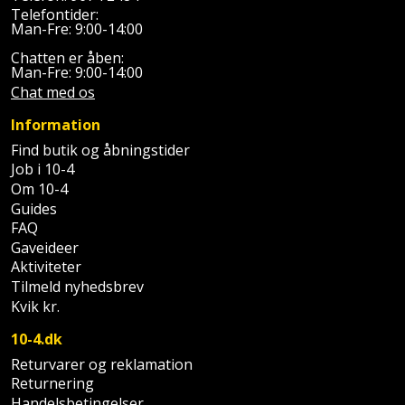
Plastlister
Flisevibrator
Telefontider:
Gummibåd
Man-Fre: 9:00-14:00
Løfteudstyr
og
Radonsikring
Føringsskinne
Chatten er åben:
kajak
Målebånd
Man-Fre: 9:00-14:00
Rumdeler
Forlængerledning
Chat med os
Havemøbler
Markeringsværktøj
Information
Sand
Fugepistol
Find butik og åbningstider
Havepleje
og
Mejsel
Job i 10-4
Fugtmåler
grus
Om 10-4
Haveredskaber
Murerværktøj
Guides
Gipsskruemaskine
Skruer,
FAQ
Haveslange
Nedstryger
bolte
Gaveideer
Girafsliber
og
Aktiviteter
og
Nøgleværktøj
Tilmeld nyhedsbrev
tilbehør
møtrikker
Girafsliber
Kvik kr.
Økse
tilbehør
Havetilbehør
10-4.dk
Skunklem
Returvarer og reklamation
Oliekande
Høvl
Hegn
Søm
Returnering
Handelsbetingelser