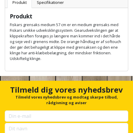
Batteri
kr.
og
Produkt
Specifikationer
Rør
Brænde
Fugtsikring
Fugepistol
Motorenhed
afrensning
og
Betonsliber
Produkt
og
fittings
Brændeovn
Garageport
Motorsav
Spartelmasse
Fiskars grensaks medium 57 cm er en medium grensaks med
skumpistol
Guides
Bindemaskine
Fiskars unikke udveksklingssystem. Gearudvekslingen gør at
og
til
Stålvask
klippekraften forøges jo længere man kommer ind i det hårde
Brandslukker
Gelænder
Gevindskærer
kædesav
væg
Bits
og seje ved i grenens midte. De orange håndtag er af softouch
Gaveideer
Ventilation
der gør det behageligt at klippe med grensaksen og den ene
Brugskunst
Gips
klinge har anti-klæbebelægning, der mindsker friktionen.
Gipsværktøj
Motorsav
Tape
og
Bor
Udskiftelig klinge.
Aktiviteter
og
indeklima
Camping
Grundmursplader
Glasløfter
A
Bordrundsav
kædesav
n
tilbehør
Damprengøring
Hardieplank
c
Glasskærer
Bore-
h
brædder
Tilmeld dig vores nyhedsbrev
o
og
Pælebor
Dørmåtte
Hæftepistol
r
Tilmeld vores nyhedsbrev og modtag skarpe tilbud,
skruemaskine
Hemsestige
f
rådgivning og aviser
og
Plæneklipper
Dørrist
o
-
Borehammer
r
Isolering
hammer
u
Plæneklipper
Drivhus
p
Boremaskinetilbehør
tilbehør
Komposit
s