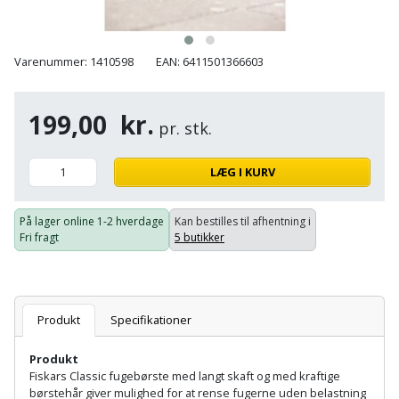
Batteri
kr.
og
Rør
Brænde
Fugtsikring
Fugepistol
Motorenhed
afrensning
og
Betonsliber
og
fittings
Varenummer: 1410598
EAN: 6411501366603
Brændeovn
Garageport
Motorsav
Spartelmasse
skumpistol
Guides
Bindemaskine
og
til
Stålvask
Brandslukker
Gelænder
199,00
kr.
Gevindskærer
kædesav
væg
Bits
pr. stk.
Gaveideer
Ventilation
Brugskunst
Gips
Gipsværktøj
Motorsav
Tape
og
Bor
LÆG I KURV
Aktiviteter
og
indeklima
Camping
Grundmursplader
Glasløfter
Bordrundsav
kædesav
På lager online
1-2 hverdage
Kan bestilles til afhentning i
tilbehør
Damprengøring
Hardieplank
Fri fragt
5 butikker
Glasskærer
Bore-
brædder
og
Pælebor
Dørmåtte
Hæftepistol
skruemaskine
Hemsestige
og
Plæneklipper
Dørrist
Produkt
Specifikationer
-
Borehammer
Isolering
hammer
Produkt
Plæneklipper
Drivhus
Fiskars Classic fugebørste med langt skaft og med kraftige
Boremaskinetilbehør
tilbehør
Komposit
børstehår giver mulighed for at rense fugerne uden belastning