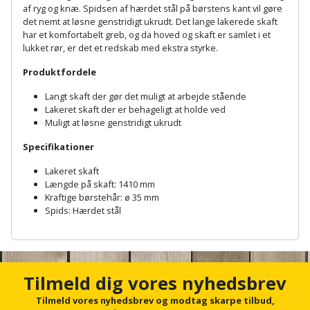
Hammer
Drivhustilbehør
terrassebrædder
af ryg og knæ. Spidsen af hærdet stål på børstens kant vil gøre
Detektor
Robotplæneklipper
det nemt at løsne genstridigt ukrudt. Det lange lakerede skaft
Høvl
har et komfortabelt greb, og da hoved og skaft er samlet i et
Elartikler
Lecablokke
lukket rør, er det et redskab med ekstra styrke.
Diamantskæremaskine
Robotplæneklipper
og
Kiler
Flagstænger
tilbehør
Produktfordele
fundablokke
Diamantslibertilbehør
til
Langt skaft der gør det muligt at arbejde stående
Kloakrenser
Vandpumpe
hus
Lakeret skaft der er behageligt at holde ved
Lofter
Dykkerpistol
Muligt at løsne genstridigt ukrudt
og
Kniv
Vertikalskærer
have
Lofttrapper
Specifikationer
og
Dyksav
/
hobbykniv
Lakeret skaft
mosfjerner
Fuglefoderhus
Murbinder
Excentersliber
Længde på skaft: 1410 mm
Kraftige børstehår: ø 35 mm
Koben
Vinduesvasker
Garderobe
Murpap
Spids: Hærdet stål
Excenterslibertilbehør
opbevaring
og
Kridtsnor
A
murfolie
n
Fedtsprøjte
Gavekort
c
Lærlingesæt
h
Tilmeld dig vores nyhedsbrev
Mursten
Flamingoskærer
o
Grill
Landmålerstok
r
Tilmeld vores nyhedsbrev og modtag skarpe tilbud,