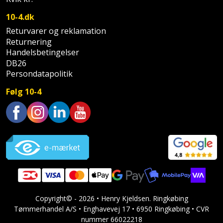
Sav
WinWin
10-4.dk
plader
Kompressor
Lommelygte
Savbuk
Returvarer og reklamation
Returnering
Lader
Merchandise
Savklinge
Handelsbetingelser
DB26
Ligesliber
Mobiltilbehør
Skraber
Persondatapolitik
Limpistol
Følg 10-4
Pavillon
Skruestik
Linjelaser
Personlig
Skruetrækker
Trustpilot
pleje
Loddekolbe
Skruetvinge
Plantekasser
Luftværktøj
Slibeartikler
Postkasse
Måleinstrumenter
Smøring
Copyright© - 2026 • Henry Kjeldsen. Ringkøbing
Postkassestander
og
Malersprøjte
Tømmerhandel A/S • Enghavevej 17 • 6950 Ringkøbing • CVR
rustopløser
nummer 66022218