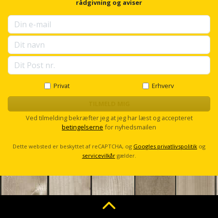
Plastlister
f
Flisevibrator
rådgivning og aviser
Gummibåd
o
Løfteudstyr
r
og
Radonsikring
Føringsskinne
u
kajak
Målebånd
p
Rumdeler
s
Forlængerledning
e
Havemøbler
Markeringsværktøj
l
Sand
Fugepistol
l
Havepleje
og
Mejsel
s
Privat
Erhverv
Fugtmåler
c
grus
r
TILMELD MIG
Haveredskaber
Murerværktøj
o
Gipsskruemaskine
Ved tilmelding bekræfter jeg at jeg har læst og accepteret
Skruer,
l
betingelserne
for nyhedsmailen
Haveslange
Nedstryger
l
bolte
Girafsliber
og
og
Dette websted er beskyttet af reCAPTCHA, og
Googles privatlivspolitik
og
Nøgleværktøj
tilbehør
servicevilkår
gælder.
møtrikker
Girafsliber
Økse
tilbehør
Havetilbehør
Skunklem
Oliekande
Høvl
Hegn
Søm