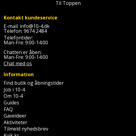
Palleløfter
Til Toppen
Industristøvsuger
Højbede
Sternbeklædning
Polsøger
Kantfræser
Kontakt kundeservice
Højtaler
Tag
E-mail:
info@10-4.dk
og
Telefon:
9674 2484
Profilsaks
Kantlimer
Hylder
tagplader
Telefontider:
Man-Fre: 9:00-14:00
Reb
Kantlimertilbehør
Jagt
Terrassebrædder
Chatten er åben:
og
og
Man-Fre: 9:00-14:00
Kap-
snor
fritid
Chat med os
Terrasseopklodsning
og
Information
Renseservietter
geringssav
Jul
Tråd
Find butik og åbningstider
og
til
Job i 10-4
Kerneboremaskine
Kaffe
wipes
Om 10-4
byggeri
Guides
Klammepistol
Klæbesøm
Sækkelukker
FAQ
Træ
Gaveideer
Klippeværktøj
Køkkenudstyr
Saks
Aktiviteter
Vinduer
Tilmeld nyhedsbrev
Kombokit
Leg
Kvik kr.