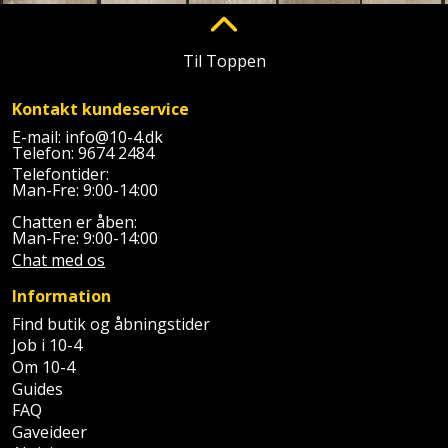
Palleløfter
Industristøvsuger
Højbede
Sternbeklædning
Polsøger
Kantfræser
Højtaler
Til Toppen
Tag
og
Profilsaks
Kantlimer
Hylder
Kontakt kundeservice
tagplader
E-mail:
info@10-4.dk
Reb
Kantlimertilbehør
Telefon:
9674 2484
Jagt
Terrassebrædder
Telefontider:
og
og
Man-Fre: 9:00-14:00
Kap-
snor
fritid
Terrasseopklodsning
Chatten er åben:
og
Man-Fre: 9:00-14:00
Renseservietter
geringssav
Jul
Chat med os
Tråd
og
til
Information
Kerneboremaskine
Kaffe
wipes
byggeri
Find butik og åbningstider
Job i 10-4
Klammepistol
Klæbesøm
Sækkelukker
Træ
Om 10-4
Guides
Klippeværktøj
Køkkenudstyr
Saks
FAQ
Vinduer
Gaveideer
Kombokit
Leg