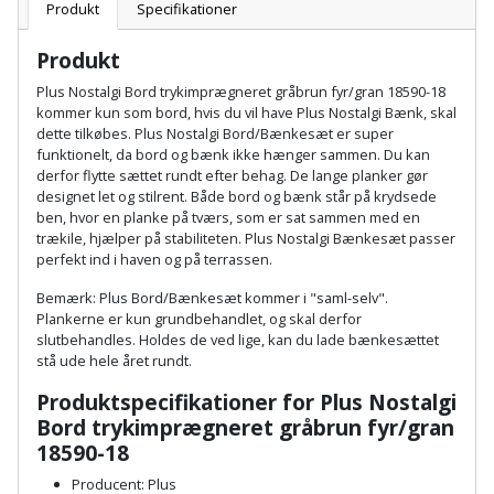
Batteri
kr.
og
Produkt
Specifikationer
Rør
Brænde
Fugtsikring
Fugepistol
Motorenhed
afrensning
og
Betonsliber
Produkt
og
fittings
Brændeovn
Garageport
Motorsav
Spartelmasse
Plus Nostalgi Bord trykimprægneret gråbrun fyr/gran 18590-18
skumpistol
Guides
Bindemaskine
kommer kun som bord, hvis du vil have Plus Nostalgi Bænk, skal
og
til
Stålvask
dette tilkøbes. Plus Nostalgi Bord/Bænkesæt er super
Brandslukker
Gelænder
Gevindskærer
kædesav
væg
Bits
funktionelt, da bord og bænk ikke hænger sammen. Du kan
Gaveideer
Ventilation
derfor flytte sættet rundt efter behag. De lange planker gør
Brugskunst
Gips
designet let og stilrent. Både bord og bænk står på krydsede
Gipsværktøj
Motorsav
Tape
og
Bor
ben, hvor en planke på tværs, som er sat sammen med en
Aktiviteter
og
indeklima
Camping
trækile, hjælper på stabiliteten. Plus Nostalgi Bænkesæt passer
Grundmursplader
Glasløfter
Bordrundsav
kædesav
perfekt ind i haven og på terrassen.
tilbehør
Damprengøring
Hardieplank
Bemærk: Plus Bord/Bænkesæt kommer i "saml-selv".
Glasskærer
Bore-
Plankerne er kun grundbehandlet, og skal derfor
brædder
slutbehandles. Holdes de ved lige, kan du lade bænkesættet
og
Pælebor
Dørmåtte
Hæftepistol
stå ude hele året rundt.
skruemaskine
Hemsestige
og
Plæneklipper
Dørrist
Produktspecifikationer for Plus Nostalgi
-
Borehammer
Bord trykimprægneret gråbrun fyr/gran
Isolering
hammer
Plæneklipper
Drivhus
18590-18
Boremaskinetilbehør
tilbehør
Komposit
Producent: Plus