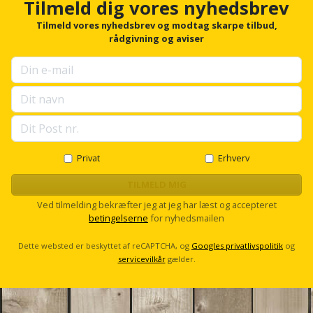
Plastlister
Tilmeld dig vores nyhedsbrev
Flisevibrator
o
Gummibåd
Løfteudstyr
r
Tilmeld vores nyhedsbrev og modtag skarpe tilbud,
og
Radonsikring
Føringsskinne
f
rådgivning og aviser
o
kajak
Målebånd
r
Rumdeler
Forlængerledning
u
Havemøbler
Markeringsværktøj
p
Sand
Fugepistol
s
e
Havepleje
og
Mejsel
l
Fugtmåler
grus
l
Haveredskaber
Murerværktøj
s
Privat
Erhverv
Gipsskruemaskine
c
Skruer,
Haveslange
r
TILMELD MIG
Nedstryger
bolte
o
Girafsliber
og
Ved tilmelding bekræfter jeg at jeg har læst og accepteret
og
l
betingelserne
for nyhedsmailen
Nøgleværktøj
tilbehør
l
møtrikker
Girafsliber
Dette websted er beskyttet af reCAPTCHA, og
Googles privatlivspolitik
og
Økse
tilbehør
Havetilbehør
servicevilkår
gælder.
Skunklem
Oliekande
Høvl
Hegn
Søm