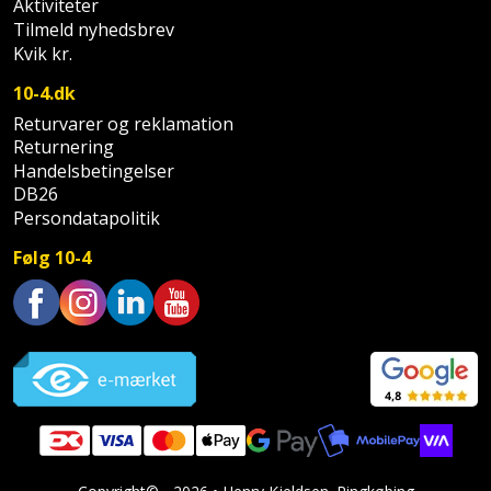
Sav
Aktiviteter
WinWin
Tilmeld nyhedsbrev
plader
Kompressor
Lommelygte
Savbuk
Kvik kr.
10-4.dk
Lader
Merchandise
Savklinge
Returvarer og reklamation
Returnering
Ligesliber
Mobiltilbehør
Skraber
Handelsbetingelser
DB26
Limpistol
Pavillon
Skruestik
Persondatapolitik
Linjelaser
Personlig
Følg 10-4
Skruetrækker
pleje
Loddekolbe
Skruetvinge
Plantekasser
Trustpilot
Luftværktøj
Slibeartikler
Postkasse
Måleinstrumenter
Smøring
Postkassestander
og
Malersprøjte
rustopløser