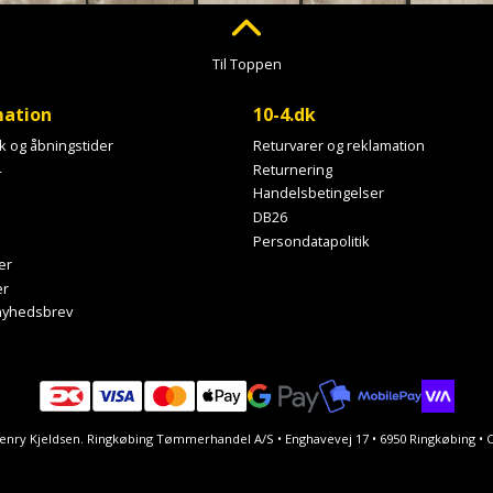
Til Toppen
mation
10-4.dk
ik og åbningstider
Returvarer og reklamation
4
Returnering
Handelsbetingelser
DB26
Persondatapolitik
er
er
 nyhedsbrev
Henry Kjeldsen. Ringkøbing Tømmerhandel A/S • Enghavevej 17 • 6950 Ringkøbing 