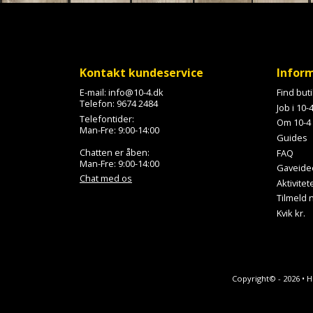
l
l
Kontakt kundeservice
Infor
E-mail:
info@10-4.dk
Find but
Telefon:
9674 2484
Job i 10-
Telefontider:
Om 10-4
Man-Fre: 9:00-14:00
Guides
Chatten er åben:
FAQ
Man-Fre: 9:00-14:00
Gaveide
Chat med os
Aktivitet
Tilmeld
Kvik kr.
Copyright© - 2026 • 