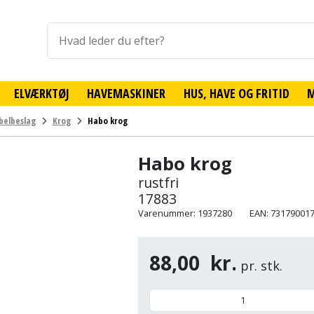
ELVÆRKTØJ
HAVEMASKINER
HUS, HAVE OG FRITID
belbeslag
Krog
Habo krog
Habo krog
rustfri
17883
Varenummer: 1937280
EAN: 73179001
88,00
kr.
pr. stk.