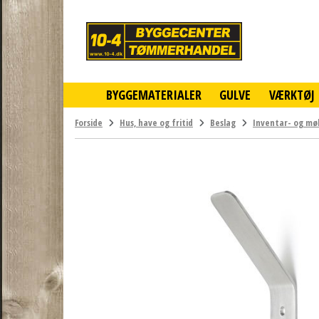
10-
4
-
billigt
online
BYGGEMATERIALER
GULVE
VÆRKTØJ
byggemarked
og
tømmerhandel
Forside
Hus, have og fritid
Beslag
Inventar- og mø
-
Klik
og
byg