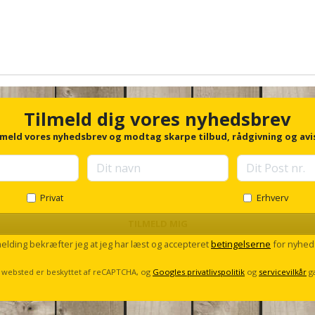
Tilmeld dig vores nyhedsbrev
lmeld vores nyhedsbrev og modtag skarpe tilbud, rådgivning og avi
Privat
Erhverv
TILMELD MIG
melding bekræfter jeg at jeg har læst og accepteret
betingelserne
for nyhed
 websted er beskyttet af reCAPTCHA, og
Googles privatlivspolitik
og
servicevilkår
g