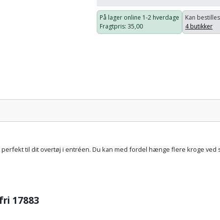
På lager online
1-2 hverdage
Kan bestilles
Fragtpris
: 35,00
4 butikker
Pris:
r er perfekt til dit overtøj i entréen. Du kan med fordel hænge flere kroge ve
fri 17883