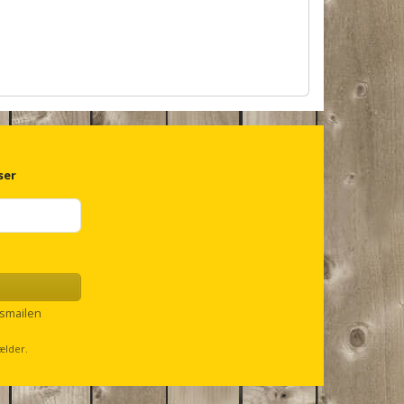
ser
smailen
ælder.