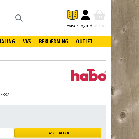
Aviser
Log ind
Se Kurv
MALING
VVS
BEKLÆDNING
OUTLET
78832
LÆG I KURV