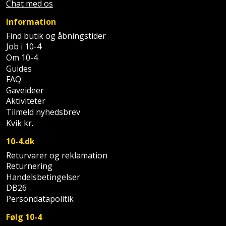
Plastlister
Flisevibrator
Chat med os
Gummibåd
Løfteudstyr
Information
og
Radonsikring
Føringsskinne
Find butik og åbningstider
kajak
Målebånd
Job i 10-4
Rumdeler
Forlængerledning
Om 10-4
Havemøbler
Markeringsværktøj
Guides
Sand
Fugepistol
FAQ
Havepleje
og
Mejsel
Gaveideer
Fugtmåler
grus
Aktiviteter
Haveredskaber
Murerværktøj
Tilmeld nyhedsbrev
Gipsskruemaskine
Kvik kr.
Skruer,
Haveslange
Nedstryger
bolte
10-4.dk
Girafsliber
og
og
Returvarer og reklamation
Nøgleværktøj
tilbehør
møtrikker
Returnering
Girafsliber
Handelsbetingelser
Økse
tilbehør
Havetilbehør
DB26
Skunklem
Persondatapolitik
Oliekande
Høvl
Hegn
Søm
Følg 10-4