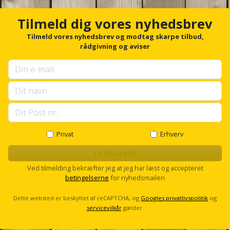
Hammer
Drivhustilbehør
terrassebrædder
c
Detektor
Robotplæneklipper
h
Tilmeld dig vores nyhedsbrev
Høvl
Elartikler
o
Lecablokke
r
Tilmeld vores nyhedsbrev og modtag skarpe tilbud,
Diamantskæremaskine
Robotplæneklipper
og
f
rådgivning og aviser
Kiler
Flagstænger
tilbehør
o
fundablokke
Diamantslibertilbehør
til
r
Kloakrenser
u
Vandpumpe
hus
Lofter
p
Dykkerpistol
og
s
Kniv
Vertikalskærer
e
have
Lofttrapper
og
Dyksav
l
/
l
hobbykniv
mosfjerner
Fuglefoderhus
Murbinder
s
Privat
Erhverv
Excentersliber
c
Koben
r
TILMELD MIG
Vinduesvasker
Garderobe
Murpap
Excenterslibertilbehør
o
opbevaring
Ved tilmelding bekræfter jeg at jeg har læst og accepteret
og
l
Kridtsnor
betingelserne
for nyhedsmailen
l
murfolie
Fedtsprøjte
Gavekort
Lærlingesæt
Dette websted er beskyttet af reCAPTCHA, og
Googles privatlivspolitik
og
Mursten
Flamingoskærer
servicevilkår
gælder.
Grill
Landmålerstok