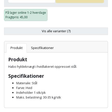
Batteri
kr.
og
Rør
Brænde
Fugtsikring
Fugepistol
Motorenhed
afrensning
og
Betonsliber
På lager online
1-2 hverdage
og
fittings
Fragtpris
: 45,00
Brændeovn
Garageport
Motorsav
Spartelmasse
skumpistol
Guides
Bindemaskine
og
til
Stålvask
Brandslukker
Gelænder
Vis alle varianter (7)
Gevindskærer
kædesav
væg
Bits
Gaveideer
Ventilation
Brugskunst
Gips
Gipsværktøj
Motorsav
Tape
og
Bor
Produkt
Specifikationer
Aktiviteter
og
indeklima
Camping
Grundmursplader
Glasløfter
Produkt
Bordrundsav
kædesav
tilbehør
Damprengøring
Hardieplank
Habo hyldeknægt i hvidlakeret oppresset stål.
Glasskærer
Bore-
brædder
Specifikationer
og
Pælebor
Dørmåtte
Hæftepistol
Materiale: Stål
skruemaskine
Hemsestige
og
Farve: Hvid
Plæneklipper
Dørrist
Indeholder 1 stk/pk
-
Borehammer
Isolering
Maks. belastning: 30-35 kg/stk
hammer
Plæneklipper
Drivhus
A
Boremaskinetilbehør
tilbehør
Komposit
n