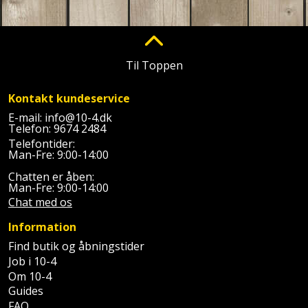
Plastlister
Flisevibrator
Gummibåd
Løfteudstyr
og
Radonsikring
Føringsskinne
kajak
Målebånd
Til Toppen
Rumdeler
Forlængerledning
Havemøbler
Markeringsværktøj
Kontakt kundeservice
Sand
Fugepistol
Havepleje
E-mail:
info@10-4.dk
og
Mejsel
Telefon:
9674 2484
Fugtmåler
grus
Telefontider:
Haveredskaber
Murerværktøj
Man-Fre: 9:00-14:00
Gipsskruemaskine
Skruer,
Chatten er åben:
Haveslange
Nedstryger
Man-Fre: 9:00-14:00
bolte
Girafsliber
og
Chat med os
og
Nøgleværktøj
tilbehør
møtrikker
Information
Girafsliber
Find butik og åbningstider
Økse
tilbehør
Havetilbehør
Skunklem
Job i 10-4
Om 10-4
Oliekande
Høvl
Hegn
Søm
Guides
FAQ