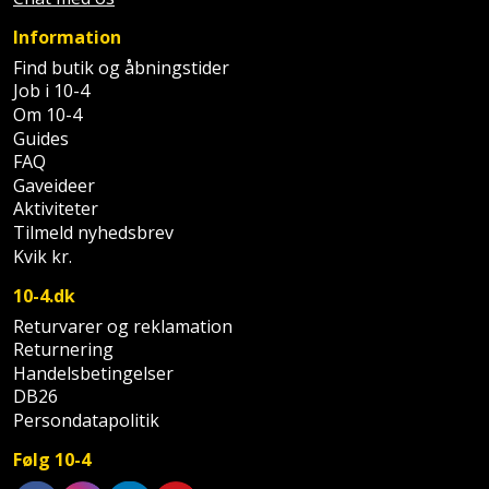
Palleløfter
Industristøvsuger
Højbede
Sternbeklædning
Information
Polsøger
Kantfræser
Højtaler
Find butik og åbningstider
Tag
Job i 10-4
og
Profilsaks
Kantlimer
Om 10-4
Hylder
tagplader
Guides
FAQ
Reb
Kantlimertilbehør
Jagt
Terrassebrædder
Gaveideer
og
og
Aktiviteter
Kap-
snor
fritid
Tilmeld nyhedsbrev
Terrasseopklodsning
og
Kvik kr.
Renseservietter
geringssav
Jul
Tråd
10-4.dk
og
til
Returvarer og reklamation
Kerneboremaskine
Kaffe
wipes
byggeri
Returnering
Handelsbetingelser
Klammepistol
Klæbesøm
Sækkelukker
DB26
Træ
Persondatapolitik
Klippeværktøj
Køkkenudstyr
Saks
Vinduer
Følg 10-4
Kombokit
Leg