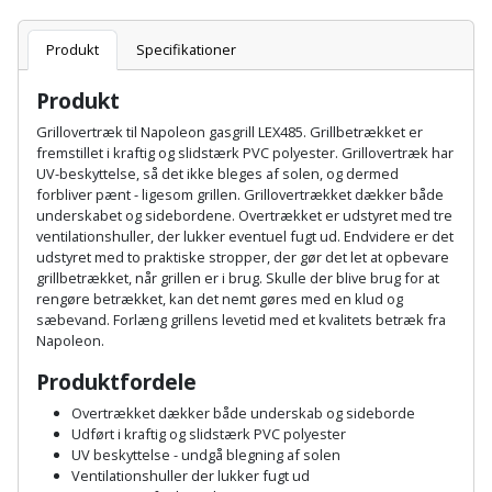
Batteri
kr.
og
Rør
Brænde
Fugtsikring
Fugepistol
Motorenhed
afrensning
og
Produkt
Specifikationer
Betonsliber
og
fittings
Brændeovn
Garageport
Motorsav
Spartelmasse
skumpistol
Produkt
Guides
Bindemaskine
og
til
Stålvask
Grillovertræk til Napoleon gasgrill LEX485. Grillbetrækket er
Brandslukker
Gelænder
Gevindskærer
kædesav
væg
fremstillet i kraftig og slidstærk PVC polyester. Grillovertræk har
Bits
Gaveideer
Ventilation
UV-beskyttelse, så det ikke bleges af solen, og dermed
Brugskunst
Gips
forbliver pænt - ligesom grillen. Grillovertrækket dækker både
Gipsværktøj
Motorsav
Tape
og
Bor
underskabet og sidebordene. Overtrækket er udstyret med tre
Aktiviteter
og
indeklima
ventilationshuller, der lukker eventuel fugt ud. Endvidere er det
Camping
Grundmursplader
Glasløfter
Bordrundsav
udstyret med to praktiske stropper, der gør det let at opbevare
kædesav
grillbetrækket, når grillen er i brug. Skulle der blive brug for at
tilbehør
Damprengøring
Hardieplank
rengøre betrækket, kan det nemt gøres med en klud og
Glasskærer
Bore-
sæbevand. Forlæng grillens levetid med et kvalitets betræk fra
brædder
og
Pælebor
Napoleon.
Dørmåtte
Hæftepistol
skruemaskine
Hemsestige
Produktfordele
og
Plæneklipper
Dørrist
-
Overtrækket dækker både underskab og sideborde
Borehammer
Isolering
Udført i kraftig og slidstærk PVC polyester
hammer
Plæneklipper
Drivhus
UV beskyttelse - undgå blegning af solen
Boremaskinetilbehør
tilbehør
Ventilationshuller der lukker fugt ud
Komposit