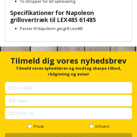
Hammer
Drivhustilbehør
To stropper for let opbevaring
terrassebrædder
Detektor
Robotplæneklipper
Specifikationer for Napoleon
Høvl
Elartikler
Lecablokke
grillovertræk til LEX485 61485
Diamantskæremaskine
Robotplæneklipper
og
Passer til Napoleon gasgrill Lex485
Kiler
Flagstænger
tilbehør
fundablokke
Diamantslibertilbehør
til
A
Kloakrenser
n
Vandpumpe
hus
Lofter
c
Dykkerpistol
og
h
Kniv
Tilmeld dig vores nyhedsbrev
Vertikalskærer
o
have
Lofttrapper
og
Dyksav
r
Tilmeld vores nyhedsbrev og modtag skarpe tilbud,
/
f
rådgivning og aviser
hobbykniv
mosfjerner
Fuglefoderhus
Murbinder
o
Excentersliber
r
Koben
u
Vinduesvasker
Garderobe
Murpap
Excenterslibertilbehør
p
opbevaring
og
s
Kridtsnor
e
murfolie
Fedtsprøjte
l
Gavekort
Lærlingesæt
l
Mursten
Flamingoskærer
s
Privat
Erhverv
Grill
c
Landmålerstok