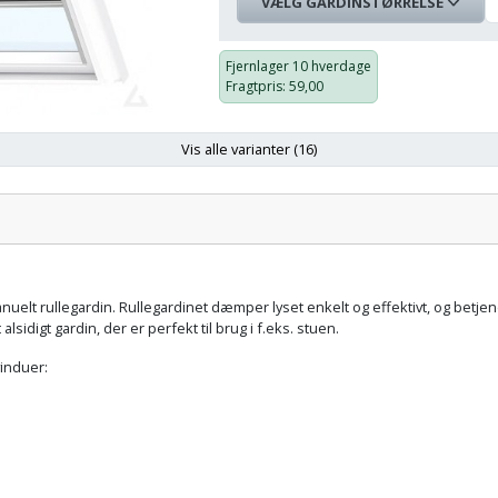
VÆLG GARDINSTØRRELSE
Gardinstørrelse
Farve
På
Pris:
lager:
Fjernlager
10 hverdage
Fragtpris
: 59,00
55x78
cm
Sort
593,00 kr.
CK02
Vis alle varianter (16)
arve:
Gardinstørrelse:
55x98
cm
Sort
641,00 kr.
CK04
uelt rullegardin. Rullegardinet dæmper lyset enkelt og effektivt, og betjenes
55x118
lsidigt gardin, der er perfekt til brug i f.eks. stuen.
cm
Sort
703,00 kr.
CK06
vinduer:
66x118
cm
Sort
750,00 kr.
FK06