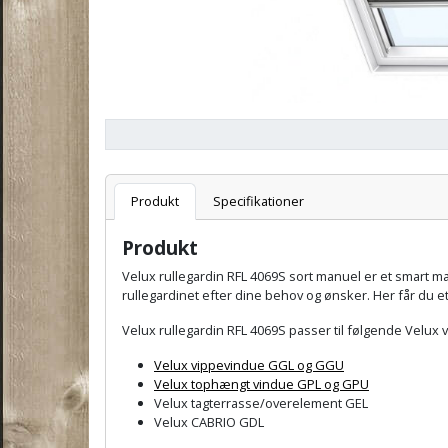
Varenummer
F
Produkt
Specifikationer
Produkt
Velux rullegardin RFL 4069S sort manuel er et smart man
rullegardinet efter dine behov og ønsker. Her får du et a
Velux rullegardin RFL 4069S passer til følgende Velux 
Velux vippevindue GGL og GGU
Velux tophængt vindue GPL og GPU
Velux tagterrasse/overelement GEL
Velux CABRIO GDL