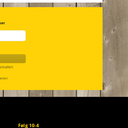
ser
smailen
ælder.
Følg 10-4