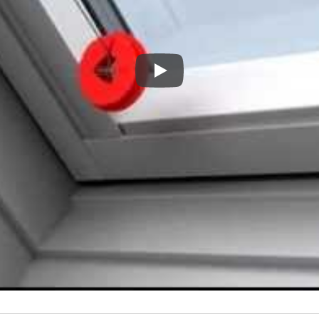
972,00 kr.
114x140
Sort
cm SK08
Play
1.011,00 kr.
134x140
Sort
cm UK08
1.143,00 kr.