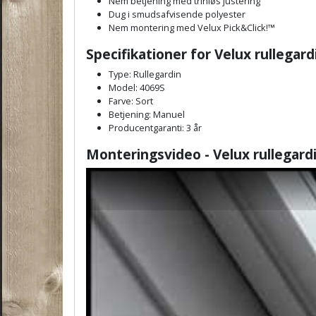
Nem betjening med trinløs justering
Dug i smudsafvisende polyester
Nem montering med Velux Pick&Click!™
Specifikationer for Velux rullegar
Type: Rullegardin
Model: 4069S
Farve: Sort
Betjening: Manuel
Producentgaranti: 3 år
Monteringsvideo - Velux rullegard