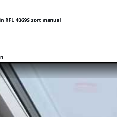
78x180
cm
Sort
din RFL 4069S sort manuel
1.127,00 kr.
MK12
94x118
cm
Sort
860,00 kr.
PK06
in
94x140
cm
Sort
1.041,00 kr.
PK08
94x160
cm
Sort
1.103,00 kr.
PK10
114x118
Sort
cm SK06