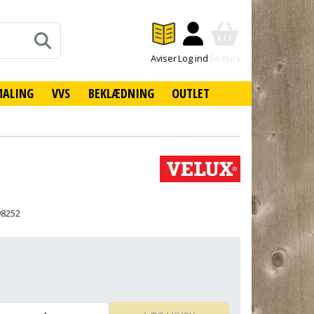
Aviser
Log ind
Se Kurv
MALING
VVS
BEKLÆDNING
OUTLET
98252