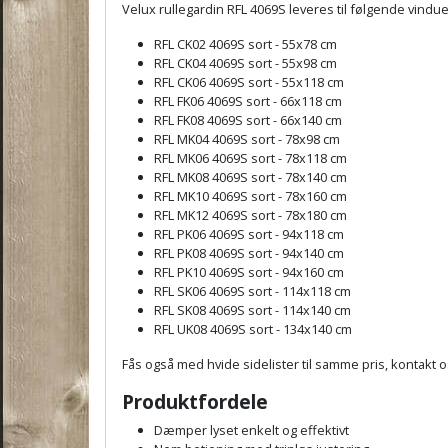
Velux rullegardin RFL 4069S leveres til følgende vindu
RFL CK02 4069S sort - 55x78 cm
RFL CK04 4069S sort - 55x98 cm
RFL CK06 4069S sort - 55x118 cm
RFL FK06 4069S sort - 66x118 cm
RFL FK08 4069S sort - 66x140 cm
RFL MK04 4069S sort - 78x98 cm
RFL MK06 4069S sort - 78x118 cm
RFL MK08 4069S sort - 78x140 cm
RFL MK10 4069S sort - 78x160 cm
RFL MK12 4069S sort - 78x180 cm
RFL PK06 4069S sort - 94x118 cm
RFL PK08 4069S sort - 94x140 cm
RFL PK10 4069S sort - 94x160 cm
RFL SK06 4069S sort - 114x118 cm
RFL SK08 4069S sort - 114x140 cm
RFL UK08 4069S sort - 134x140 cm
Fås også med hvide sidelister til samme pris, kontakt 
Produktfordele
Dæmper lyset enkelt og effektivt