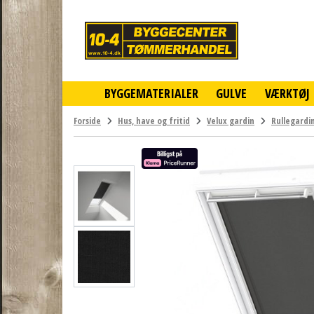
10-
4
-
billigt
online
BYGGEMATERIALER
GULVE
VÆRKTØJ
byggemarked
og
tømmerhandel
Forside
Hus, have og fritid
Velux gardin
Rullegardi
-
Klik
og
byg