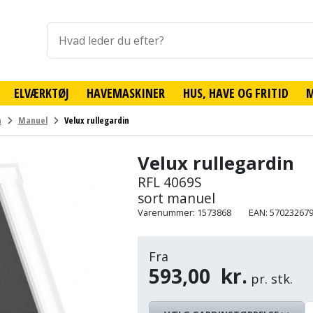
ELVÆRKTØJ
HAVEMASKINER
HUS, HAVE OG FRITID
n
Manuel
Velux rullegardin
Velux rullegardin
RFL 4069S
sort manuel
Varenummer: 1573868
EAN: 57023267
Fra
593,00
kr.
pr. stk.