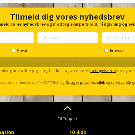
Tilmeld dig vores nyhedsbrev
lmeld vores nyhedsbrev og modtag skarpe tilbud, rådgivning og avi
Privat
Erhverv
TILMELD MIG
melding bekræfter jeg at jeg har læst og accepteret
betingelserne
for nyhed
 websted er beskyttet af reCAPTCHA, og
Googles privatlivspolitik
og
servicevilkår
g
Til Toppen
mation
10-4.dk