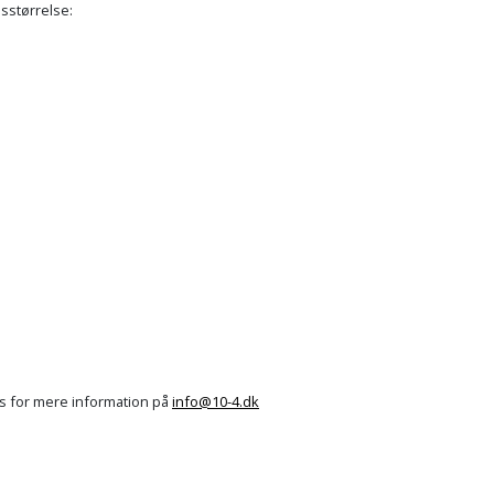
esstørrelse:
66x140
cm
Sort
781,00 kr.
FK08
78x98
cm
Sort
727,00 kr.
MK04
78x118
cm
Sort
781,00 kr.
MK06
78x140
cm
Sort
820,00 kr.
MK08
os for mere information på
info@10-4.dk
78x160
cm
Sort
1.041,00 kr.
MK10