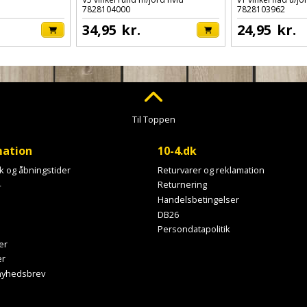
7828104000
7828103962
34,95
kr.
24,95
kr.
Til Toppen
mation
10-4.dk
ik og åbningstider
Returvarer og reklamation
4
Returnering
Handelsbetingelser
DB26
Persondatapolitik
er
er
 nyhedsbrev