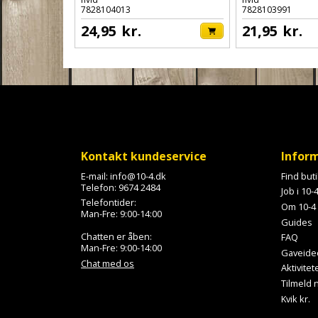
7828104013
7828103991
24,95
kr.
21,95
kr.
Kontakt kundeservice
Infor
E-mail:
info@10-4.dk
Find but
Telefon:
9674 2484
Job i 10-
Telefontider:
Om 10-4
Man-Fre: 9:00-14:00
Guides
Chatten er åben:
FAQ
Man-Fre: 9:00-14:00
Gaveide
Chat med os
Aktivitet
Tilmeld
Kvik kr.