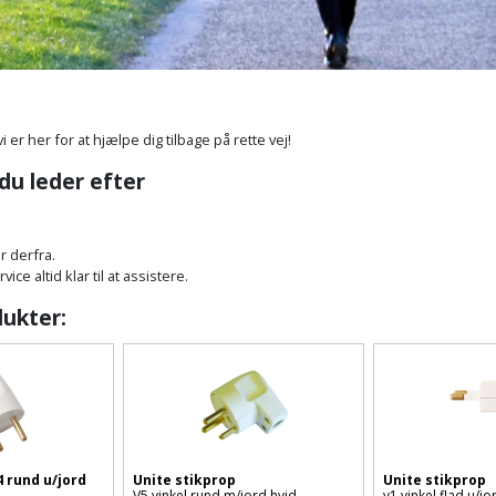
vi er her for at hjælpe dig tilbage på rette vej!
 du leder efter
r derfra.
ce altid klar til at assistere.
dukter:
4 rund u/jord
Unite stikprop
Unite stikprop
V5 vinkel rund m/jord hvid
v1 vinkel flad u/jo