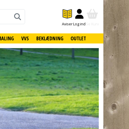
Aviser
Log ind
Se Kurv
MALING
VVS
BEKLÆDNING
OUTLET