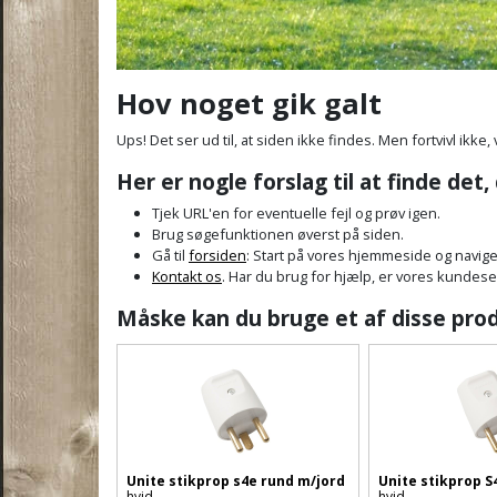
Hov noget gik galt
Ups! Det ser ud til, at siden ikke findes. Men fortvivl ikke, 
Her er nogle forslag til at finde det,
Tjek URL'en for eventuelle fejl og prøv igen.
Brug søgefunktionen øverst på siden.
Gå til
forsiden
: Start på vores hjemmeside og navige
Kontakt os
. Har du brug for hjælp, er vores kundeservi
Måske kan du bruge et af disse pro
Unite stikprop s4e rund m/jord
Unite stikprop S
hvid
hvid