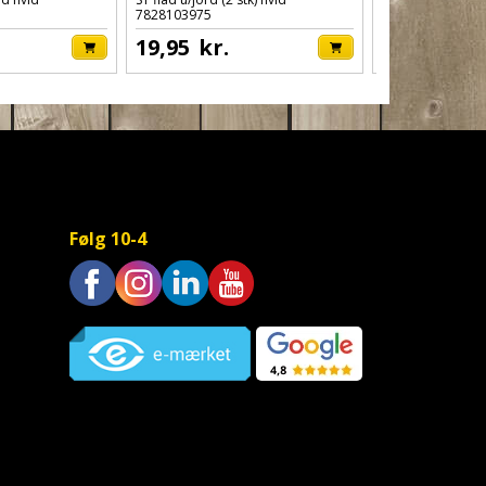
7828103975
7828106639
19,95
kr.
14,95
kr.
Følg 10-4
Trustpilot