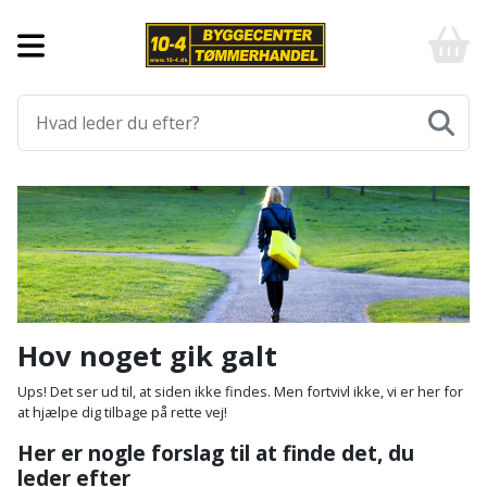
Forside
10-
4
-
Byggematerialer
billigt
online
Aluprofiler
Gulve
byggemarked
og
tømmerhandel
Armering
Fliser
Værktøj
-
og
Klik
Asfalt
Afmærkning
Elværktøj
klinker
og
byg
Befæstigelse
Arbejdsbuk
Afkortersav
Havemaskiner
Gulvtilbehør
Bordplade
Arbejdsvogn
Afstandsmåler
Brændekløver
Hus,
Gulvunderlag
Hov noget gik galt
have
Byggeplader
Bærehåndtag
Arbejdsbord
Buskrydder
Gulvvarme
Ups! Det ser ud til, at siden ikke findes. Men fortvivl ikke, vi er her for
og
at hjælpe dig tilbage på rette vej!
fritid
Bygningsbeslag
Båndstrammer
Arbejdslamper
Dykpumpe
Laminatgulv
Her er nogle forslag til at finde det, du
og
og
leder efter
Affaldssortering
Maling