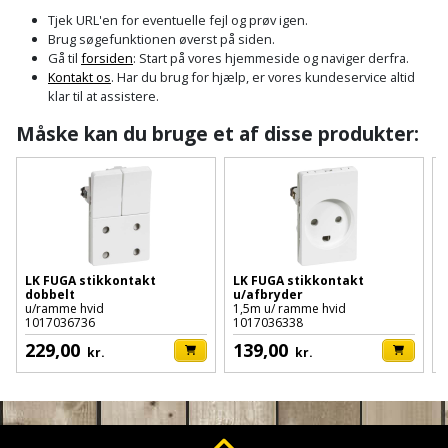
Cement
Fejemaskine
Trægulv
løftebånd
belysning
Tjek URL'en for eventuelle fejl og prøv igen.
og
Affugter
Afdækning
Brug søgefunktionen øverst på siden.
VVS
Generator
mørtel
Vinylgulv
Blæselampe
Arbejdsradio
Gå til
forsiden
: Start på vores hjemmeside og naviger derfra.
til
Kontakt os
. Har du brug for hjælp, er vores kundeservice altid
Bålfad
Armatur
Beklædning
malerarbejde
Græstrimmer
klar til at assistere.
Damp-
Blindnitter
Bajonetsav
og
og
og
Måske kan du bruge et af disse produkter:
Børn
Outlet
bålsted
Gulvplejemidler
vandhaner
Hækkeklipper
Brolæggerværktøj
Bajonetsavklinge
vindspærre
Dame
Batterier
Malerværktøj
Badeværelse
Havetraktor
Byggepladshegn
Bånd-
Dør,
Tilbudsavis
og
dørgreb
Herre
Belægningssten
Maling
Kloak
Højtryksrenser
Byggepladstrapper
bænkslibertilbehør
og
indendørs
og
Belysning
lås
LK FUGA stikkontakt
LK FUGA stikkontakt
L
Husvandværk
afløb
Donkraft
dobbelt
u/afbryder
u
Båndsav
Log
Maling
u/ramme hvid
1,5m u/ ramme hvid
1
1017036736
1017036338
1
Beslag
Fliseopsætning
ind
Kompostkværn
udendørs
Pex
Dorn
Båndsliber
229,00
139,00
kr.
kr.
rør
og
Bilpleje
Fugemateriale
Løvsuger
Polyfilla
Fedtpresser
bænksliber
og
og
og
Radiator
Kvik
autotilbehør
Rengøring
lim
Fil
løvblæser