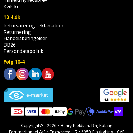
Tilmeld nyhedsbrev
Hammer
Drivhustilbehør
terrassebrædder
Kvik kr.
Detektor
Robotplæneklipper
Høvl
Elartikler
10-4.dk
Lecablokke
Diamantskæremaskine
Robotplæneklipper
Returvarer og reklamation
og
Kiler
Flagstænger
tilbehør
Returnering
fundablokke
Diamantslibertilbehør
til
Handelsbetingelser
Kloakrenser
DB26
Vandpumpe
hus
Lofter
Dykkerpistol
Persondatapolitik
og
Kniv
Vertikalskærer
have
Følg 10-4
Lofttrapper
og
Dyksav
/
hobbykniv
mosfjerner
Fuglefoderhus
Murbinder
Excentersliber
Trustpilot
Koben
Vinduesvasker
Garderobe
Murpap
Excenterslibertilbehør
opbevaring
og
Kridtsnor
murfolie
Fedtsprøjte
Gavekort
Lærlingesæt
Mursten
Flamingoskærer
Grill
Copyright© - 2026 • Henry Kjeldsen. Ringkøbing
Landmålerstok
Tømmerhandel A/S • Enghavevej 17 • 6950 Ringkøbing • CVR