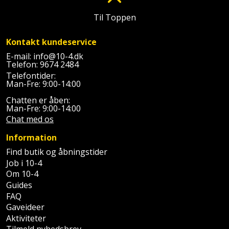
Batteri
kr.
og
Rør
Brænde
Fugtsikring
Fugepistol
Motorenhed
Til Toppen
afrensning
og
Betonsliber
og
fittings
Brændeovn
Garageport
Motorsav
Kontakt kundeservice
Spartelmasse
skumpistol
Guides
Bindemaskine
og
E-mail:
info@10-4.dk
til
Stålvask
Brandslukker
Gelænder
Telefon:
9674 2484
Gevindskærer
kædesav
væg
Bits
Telefontider:
Gaveideer
Ventilation
Man-Fre: 9:00-14:00
Brugskunst
Gips
Gipsværktøj
Motorsav
Tape
og
Bor
Chatten er åben:
Aktiviteter
og
Man-Fre: 9:00-14:00
indeklima
Camping
Grundmursplader
Glasløfter
Chat med os
Bordrundsav
kædesav
tilbehør
Damprengøring
Hardieplank
Information
Glasskærer
Bore-
brædder
Find butik og åbningstider
og
Pælebor
Dørmåtte
Job i 10-4
Hæftepistol
skruemaskine
Hemsestige
Om 10-4
og
Plæneklipper
Dørrist
Guides
-
FAQ
Borehammer
Isolering
hammer
Plæneklipper
Gaveideer
Drivhus
Aktiviteter
Boremaskinetilbehør
tilbehør
Komposit