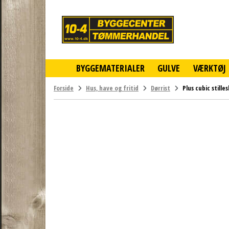
10-
4
-
billigt
online
BYGGEMATERIALER
GULVE
VÆRKTØJ
byggemarked
og
tømmerhandel
Forside
Hus, have og fritid
Dørrist
Plus cubic still
-
Klik
og
byg