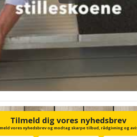
Tilmeld dig vores nyhedsbrev
lmeld vores nyhedsbrev og modtag skarpe tilbud, rådgivning og avi