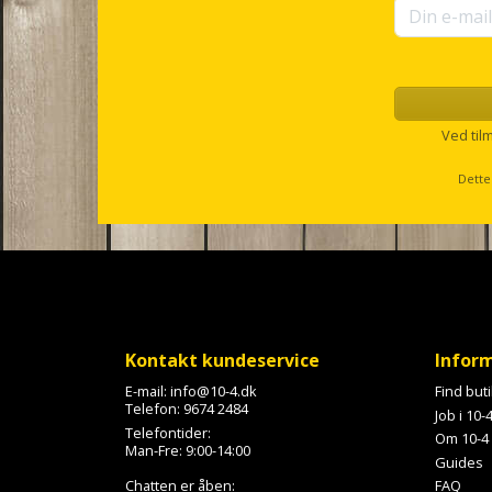
o
r
u
p
s
e
l
Ved til
l
s
Dette
c
r
o
l
l
Kontakt kundeservice
Infor
E-mail:
info@10-4.dk
Find but
Telefon:
9674 2484
Job i 10-
Telefontider:
Om 10-4
Man-Fre: 9:00-14:00
Guides
Chatten er åben:
FAQ