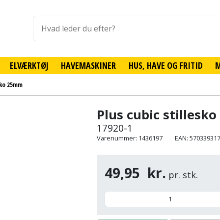
ELVÆRKTØJ
HAVEMASKINER
HUS, HAVE OG FRITID
esko 25mm
Plus cubic stilles
17920-1
Varenummer: 1436197
EAN: 57033931
49,95
kr.
pr. stk.