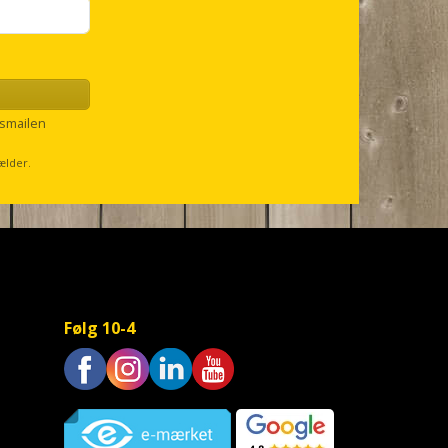
smailen
ælder.
Følg 10-4
Trustpilot