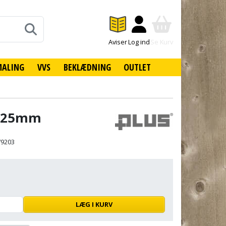
Aviser
Log ind
Se Kurv
MALING
VVS
BEKLÆDNING
OUTLET
ko 25mm
79203
LÆG I KURV