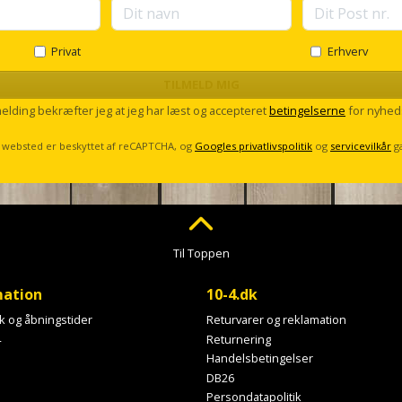
Privat
Erhverv
TILMELD MIG
melding bekræfter jeg at jeg har læst og accepteret
betingelserne
for nyhed
 websted er beskyttet af reCAPTCHA, og
Googles privatlivspolitik
og
servicevilkår
g
Til Toppen
mation
10-4.dk
ik og åbningstider
Returvarer og reklamation
4
Returnering
Handelsbetingelser
DB26
Persondatapolitik