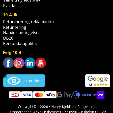
Tilmeld nyhedsbrev
Hammer
Drivhustilbehør
terrassebrædder
Kvik kr.
Detektor
Robotplæneklipper
Høvl
Elartikler
10-4.dk
Lecablokke
Diamantskæremaskine
Robotplæneklipper
Returvarer og reklamation
og
Kiler
Flagstænger
tilbehør
Returnering
fundablokke
Diamantslibertilbehør
til
Handelsbetingelser
Kloakrenser
DB26
Vandpumpe
hus
Lofter
Dykkerpistol
Persondatapolitik
og
Kniv
Vertikalskærer
have
Følg 10-4
Lofttrapper
og
Dyksav
/
hobbykniv
mosfjerner
Fuglefoderhus
Murbinder
Excentersliber
Trustpilot
Koben
Vinduesvasker
Garderobe
Murpap
Excenterslibertilbehør
opbevaring
og
Kridtsnor
murfolie
Fedtsprøjte
Gavekort
Lærlingesæt
Mursten
Flamingoskærer
Grill
Copyright© - 2026 • Henry Kjeldsen. Ringkøbing
Landmålerstok
Tømmerhandel A/S • Enghavevej 17 • 6950 Ringkøbing • CVR