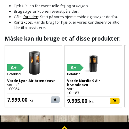
Cement
Fejemaskine
Trægulv
løftebånd
belysning
Tjek URL'en for eventuelle fejl og prøv igen.
og
Affugter
Afdækning
Brug søgefunktionen øverst på siden.
VVS
Generator
mørtel
Vinylgulv
Blæselampe
Arbejdsradio
Gå til
forsiden
: Start på vores hjemmeside og naviger derfra.
til
Kontakt os
. Har du brug for hjælp, er vores kundeservice altid
Bålfad
Armatur
Beklædning
malerarbejde
Græstrimmer
klar til at assistere.
Damp-
Blindnitter
Bajonetsav
og
og
og
Måske kan du bruge et af disse produkter:
Børn
Outlet
bålsted
Gulvplejemidler
vandhaner
Hækkeklipper
Brolæggerværktøj
Bajonetsavklinge
vindspærre
Dame
Batterier
Malerværktøj
Badeværelse
Havetraktor
Byggepladshegn
Bånd-
Dør,
Tilbudsavis
og
dørgreb
Herre
Belægningssten
Maling
A+
A+
Kloak
Højtryksrenser
Byggepladstrapper
bænkslibertilbehør
og
Datablad
Datablad
D
indendørs
og
Belysning
lås
Varde Lyon Air brændeovn
Varde Nordic 9 Air
V
Husvandværk
afløb
Donkraft
sort stål
brændeovn
Båndsav
Log
Maling
100984
sort
5
101183
1
Beslag
Fliseopsætning
ind
Kompostkværn
udendørs
Pex
Dorn
7.999,00
Båndsliber
9.995,00
kr.
kr.
rør
og
Bilpleje
Fugemateriale
Løvsuger
Polyfilla
Fedtpresser
bænksliber
og
og
og
Radiator
Kvik
autotilbehør
Rengøring
lim
Fil
løvblæser