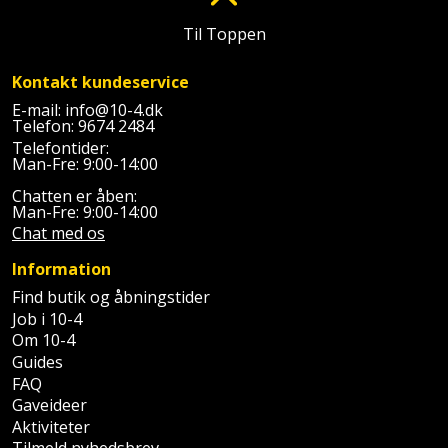
Batteri
kr.
og
Rør
Brænde
Fugtsikring
Fugepistol
Motorenhed
Til Toppen
afrensning
og
Betonsliber
og
fittings
Brændeovn
Garageport
Motorsav
Kontakt kundeservice
Spartelmasse
skumpistol
Guides
Bindemaskine
og
E-mail:
info@10-4.dk
til
Stålvask
Brandslukker
Gelænder
Telefon:
9674 2484
Gevindskærer
kædesav
væg
Bits
Telefontider:
Gaveideer
Ventilation
Man-Fre: 9:00-14:00
Brugskunst
Gips
Gipsværktøj
Motorsav
Tape
og
Bor
Chatten er åben:
Aktiviteter
og
Man-Fre: 9:00-14:00
indeklima
Camping
Grundmursplader
Glasløfter
Chat med os
Bordrundsav
kædesav
tilbehør
Damprengøring
Hardieplank
Information
Glasskærer
Bore-
brædder
Find butik og åbningstider
og
Pælebor
Dørmåtte
Job i 10-4
Hæftepistol
skruemaskine
Hemsestige
Om 10-4
og
Plæneklipper
Dørrist
Guides
-
FAQ
Borehammer
Isolering
hammer
Plæneklipper
Gaveideer
Drivhus
Aktiviteter
Boremaskinetilbehør
tilbehør
Komposit