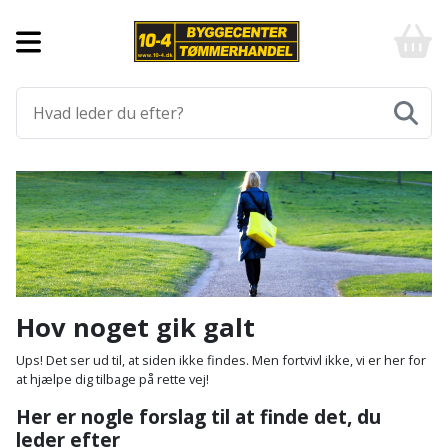
Forside
10-
4
-
Byggematerialer
billigt
online
Aluprofiler
Gulve
byggemarked
og
tømmerhandel
Armering
Fliser
Værktøj
-
og
Klik
Asfalt
Afmærkning
Elværktøj
klinker
og
byg
Befæstigelse
Arbejdsbuk
Afkortersav
Havemaskiner
Gulvtilbehør
Bordplade
Arbejdsvogn
Afstandsmåler
Brændekløver
Hus,
Gulvunderlag
Hov noget gik galt
have
Byggeplader
Bærehåndtag
Arbejdsbord
Buskrydder
Gulvvarme
Ups! Det ser ud til, at siden ikke findes. Men fortvivl ikke, vi er her for
og
at hjælpe dig tilbage på rette vej!
fritid
Bygningsbeslag
Båndstrammer
Arbejdslamper
Dykpumpe
Laminatgulv
Her er nogle forslag til at finde det, du
og
og
leder efter
Affaldssortering
Maling