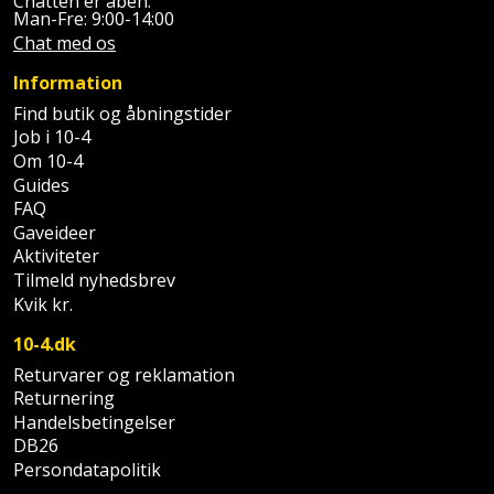
Chatten er åben:
Man-Fre: 9:00-14:00
Støttemur
Chat med os
Tommestok
Rotationslaser
Information
Støvsuger
Tømrervinkel
Rundsav
Find butik og åbningstider
Job i 10-4
Strygejern
Tragt
Rundsavsklinge
Om 10-4
Guides
Terrassevarmer
Ud-
Rystepudser
FAQ
og
Gaveideer
Tømidler
Rystepudsertilbehør
Aktiviteter
aftrækker
Tilmeld nyhedsbrev
Tørrestativ
Kvik kr.
Slagboremaskine
Værktøjskasse
og
10-4.dk
Trappevanger
Slagnøgle
opbevaring
Returvarer og reklamation
Udebruser
Returnering
Slagnøgletilbehør
Handelsbetingelser
Værktøjssæt
afskærmning
DB26
Slagskruetrækker
Persondatapolitik
Vaterpas
Varme