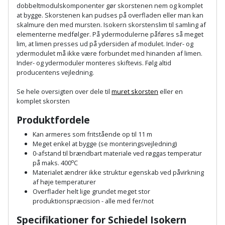
Plastlister
Flisevibrator
dobbeltmodulskomponenter gør skorstenen nem og komplet
Gummibåd
at bygge. Skorstenen kan pudses på overfladen eller man kan
Løfteudstyr
og
skalmure den med mursten. Isokern skorstenslim til samling af
Radonsikring
Føringsskinne
elementerne medfølger. På ydermodulerne påføres så meget
kajak
Målebånd
lim, at limen presses ud på ydersiden af modulet. Inder- og
Rumdeler
Forlængerledning
ydermodulet må ikke være forbundet med hinanden af limen.
Havemøbler
Inder- og ydermoduler monteres skiftevis. Følg altid
Markeringsværktøj
producentens vejledning.
Sand
Fugepistol
Havepleje
og
Mejsel
Se hele oversigten over dele til
muret skorsten
eller en
Fugtmåler
grus
komplet skorsten
Haveredskaber
Murerværktøj
Produktfordele
Gipsskruemaskine
Skruer,
Haveslange
Kan armeres som fritstående op til 11 m
Nedstryger
bolte
Meget enkel at bygge (se monteringsvejledning)
Girafsliber
og
og
0-afstand til brændbart materiale ved røggas temperatur
Nøgleværktøj
tilbehør
o
på maks. 400
C
møtrikker
Girafsliber
Materialet ændrer ikke struktur egenskab ved påvirkning
Økse
af høje temperaturer
tilbehør
Havetilbehør
Skunklem
Overflader helt lige grundet meget stor
produktionspræcision - alle med fer/not
Oliekande
Høvl
Hegn
Søm
Specifikationer for Schiedel Isokern