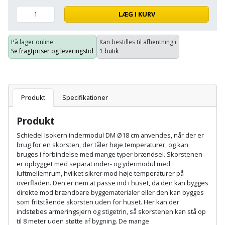
Hammer
Drivhustilbehør
terrassebrædder
LÆG I KURV
Detektor
Robotplæneklipper
Høvl
Elartikler
Lecablokke
Diamantskæremaskine
Robotplæneklipper
På lager online
Kan bestilles til afhentning i
og
Kiler
Flagstænger
Se fragtpriser og leveringstid
1 butik
tilbehør
fundablokke
Diamantslibertilbehør
til
Kloakrenser
Vandpumpe
hus
Lofter
Dykkerpistol
og
Kniv
Produkt
Specifikationer
Vertikalskærer
have
Lofttrapper
og
Dyksav
/
Produkt
hobbykniv
mosfjerner
Fuglefoderhus
Murbinder
Excentersliber
Schiedel Isokern indermodul DM Ø18 cm anvendes, når der er
brug for en skorsten, der tåler høje temperaturer, og kan
Koben
Vinduesvasker
Garderobe
Murpap
bruges i forbindelse med mange typer brændsel. Skorstenen
Excenterslibertilbehør
er opbygget med separat inder- og ydermodul med
opbevaring
og
Kridtsnor
luftmellemrum, hvilket sikrer mod høje temperaturer på
murfolie
Fedtsprøjte
overfladen. Den er nem at passe ind i huset, da den kan bygges
Gavekort
direkte mod brændbare byggematerialer eller den kan bygges
Lærlingesæt
som fritstående skorsten uden for huset. Her kan der
Mursten
Flamingoskærer
indstøbes armeringsjern og stigetrin, så skorstenen kan stå op
Grill
Landmålerstok
til 8 meter uden støtte af bygning. De mange