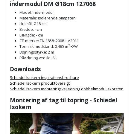
Palleløfter
indermodul DM Ø18cm 127068
Industristøvsuger
Højbede
Sternbeklædning
Model: Indermodul
Polsøger
Kantfræser
Højtaler
Materiale: Isolerende pimpsten
Tag
Hulmål: Ø18 cm
og
Bredde: - cm
Profilsaks
Kantlimer
Hylder
Længde: - cm
tagplader
CE-mærke: EN 1858: 2008 + A2011
Reb
Kantlimertilbehør
Jagt
2
Termisk modstand: 0,465 m
K/W
Terrassebrædder
Bøjningsstyrke: 2 m
og
og
Påvirkning ved ild: A1
Kap-
snor
fritid
Terrasseopklodsning
og
Downloads
Renseservietter
geringssav
Jul
Schiedel Isokern inspirationsbrochure
Tråd
og
Schiedel Isokern produktoversigt
til
Schiedel Isokern monteringsvejledning dobbeltmodul skorsten
Kerneboremaskine
Kaffe
wipes
byggeri
Montering af tag til topring - Schiedel
Klammepistol
Klæbesøm
Sækkelukker
Isokern
Træ
Klippeværktøj
Køkkenudstyr
Saks
Vinduer
Kombokit
Leg