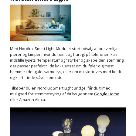
Palleløfter
Industristøvsuger
Højbede
Sternbeklædning
Polsøger
Kantfræser
Højtaler
Tag
og
Profilsaks
Kantlimer
Hylder
tagplader
Reb
Kantlimertilbehør
Jagt
Med Nordlux Smart Light får du et stort udvalg af prisvenlige
Terrassebrædder
og
pærer og lamper, hvor du nemt og hurtigt på telefonen kan
og
Kap-
indstille lysets ”temperatur” og ”styrke” og skabe den stemning,
snor
fritid
Terrasseopklodsning
der passer perfekt til dit liv – uanset om du føler dig mest
og
hjemme i det gule, varme lys, eller om du stortrives med koldt
Renseservietter
geringssav
Jul
og klart – inde såvel som ude.
Tråd
og
til
Tilkøber du en Nordlux Smart Light Bridge, får du tilmed
Kerneboremaskine
Kaffe
wipes
mulighed for stemmestyring af dit lys gennem
Google Home
byggeri
eller Amazon Alexa.
Klammepistol
Klæbesøm
Sækkelukker
Træ
Klippeværktøj
Køkkenudstyr
Saks
Vinduer
Kombokit
Leg