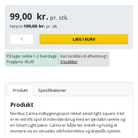
Hammer
Drivhustilbehør
terrassebrædder
Detektor
Robotplæneklipper
99,00
kr.
Høvl
Elartikler
pr. stk.
Lecablokke
Diamantskæremaskine
Robotplæneklipper
199,00
kr.
Førpris
pr. stk.
og
Kiler
Flagstænger
tilbehør
fundablokke
Diamantslibertilbehør
til
LÆG I KURV
Kloakrenser
Vandpumpe
hus
Lofter
Dykkerpistol
og
På lager online
1-2 hverdage
Kan bestilles til afhentning i
Kniv
Vertikalskærer
Fragtpris
: 45,00
0 butikker
have
Lofttrapper
og
Dyksav
/
hobbykniv
mosfjerner
Fuglefoderhus
Murbinder
Excentersliber
Koben
Produkt
Specifikationer
Vinduesvasker
Garderobe
Murpap
Excenterslibertilbehør
opbevaring
og
Produkt
Kridtsnor
murfolie
Fedtsprøjte
Nordlux Carina indbygningsspot nikkel smart light square 3-kit
Gavekort
Lærlingesæt
er et retrofit spot til indendørsbrug med en tykstøbt ramme og
Mursten
Flamingoskærer
en Smart Light pære. Carina er både let, enkelt og hurtig at
Grill
montere via en skrueløs stikforbindelse og drejelås system.
Landmålerstok