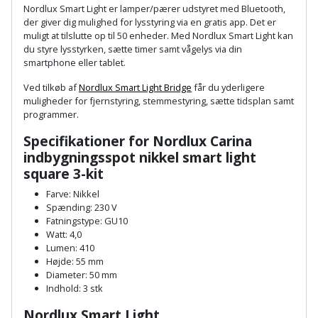
Plastlister
Flisevibrator
Nordlux Smart Light er lamper/pærer udstyret med Bluetooth,
Gummibåd
der giver dig mulighed for lysstyring via en gratis app. Det er
Løfteudstyr
og
Radonsikring
muligt at tilslutte op til 50 enheder. Med Nordlux Smart Light kan
Føringsskinne
du styre lysstyrken, sætte timer samt vågelys via din
kajak
Målebånd
smartphone eller tablet.
Rumdeler
Forlængerledning
Havemøbler
Ved tilkøb af
Nordlux Smart Light Bridge
får du yderligere
Markeringsværktøj
muligheder for fjernstyring, stemmestyring, sætte tidsplan samt
Sand
Fugepistol
programmer.
Havepleje
og
Mejsel
Fugtmåler
Specifikationer for Nordlux Carina
grus
Haveredskaber
indbygningsspot nikkel smart light
Murerværktøj
square 3-kit
Gipsskruemaskine
Skruer,
Haveslange
Nedstryger
bolte
Farve: Nikkel
Girafsliber
og
Spænding: 230 V
og
Fatningstype: GU10
Nøgleværktøj
tilbehør
møtrikker
Watt: 4,0
Girafsliber
Lumen: 410
Økse
tilbehør
Havetilbehør
Højde: 55 mm
Skunklem
Diameter: 50 mm
Indhold: 3 stk
Oliekande
Høvl
Hegn
Søm
Nordlux Smart Light