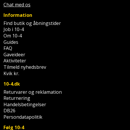
Chat med os
Støttemur
Tommestok
Rotationslaser
Information
Støvsuger
Find butik og åbningstider
Tømrervinkel
Rundsav
Job i 10-4
Om 10-4
Strygejern
Tragt
Rundsavsklinge
Guides
FAQ
Terrassevarmer
Ud-
Rystepudser
Gaveideer
Aktiviteter
og
Tømidler
Rystepudsertilbehør
Tilmeld nyhedsbrev
aftrækker
Kvik kr.
Tørrestativ
Slagboremaskine
Værktøjskasse
10-4.dk
og
Trappevanger
Returvarer og reklamation
Slagnøgle
opbevaring
Returnering
Handelsbetingelser
Udebruser
Slagnøgletilbehør
DB26
Værktøjssæt
afskærmning
Persondatapolitik
Slagskruetrækker
Vaterpas
Varme
Følg 10-4