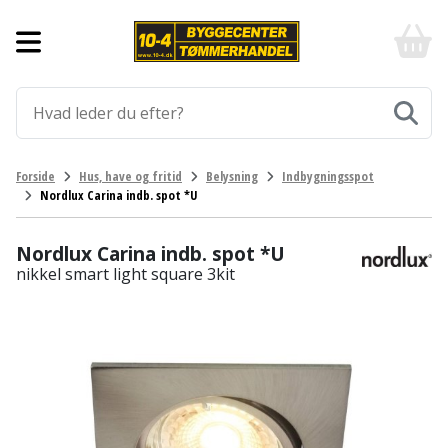
Forside
10-
4
-
Byggematerialer
billigt
online
Aluprofiler
Gulve
byggemarked
og
tømmerhandel
Armering
Fliser
Værktøj
Forside
Hus, have og fritid
Belysning
Indbygningsspot
-
og
Nordlux Carina indb. spot *U
Klik
Asfalt
Afmærkning
Elværktøj
klinker
og
byg
Nordlux Carina indb. spot *U
Befæstigelse
Arbejdsbuk
Afkortersav
Havemaskiner
Gulvtilbehør
nikkel smart light square 3kit
Bordplade
Arbejdsvogn
Afstandsmåler
Brændekløver
Hus,
Gulvunderlag
have
Byggeplader
Bærehåndtag
Arbejdsbord
Buskrydder
Gulvvarme
og
fritid
Bygningsbeslag
Båndstrammer
Arbejdslamper
Dykpumpe
Laminatgulv
og
og
Affaldssortering
Maling