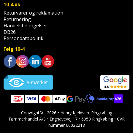
Prepping
10-4.dk
Mejselhammer
Soldater
Returvarer og reklamation
Presenning
støtte
Returnering
Multicutter
og
Handelsbetingelser
Redskabsskur
DB26
teleskopstøtte
Multicuttertilbehør
Persondatapolitik
Rengøring
Stålbørste
Multisliber
Følg 10-4
Shelter
Stemmejern
Nedbrydningshammer
Sikkerhed
Trustpilot
Stige
Overfræser
i
hjemmet
Stillads
Overfræsertilbehør
Skadedyrsbekæmpelse
Tænger
Polermaskine
Copyright© - 2026 • Henry Kjeldsen. Ringkøbing
Skraldespandsskjuler
Tagpapbrænder
Rillefræser
Tømmerhandel A/S • Enghavevej 17 • 6950 Ringkøbing • CVR
nummer 66022218
Skydelåge
Tapetværktøj
Røreværk