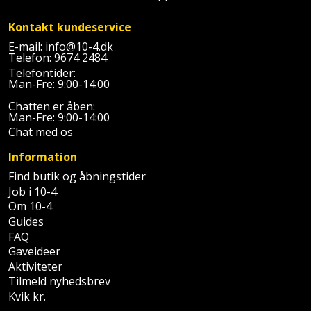
Sav
WinWin
plader
Kontakt kundeservice
Kompressor
Lommelygte
Savbuk
E-mail:
info@10-4.dk
Telefon:
9674 2484
Lader
Merchandise
Savklinge
Telefontider:
Man-Fre: 9:00-14:00
Ligesliber
Mobiltilbehør
Skraber
Chatten er åben:
Man-Fre: 9:00-14:00
Limpistol
Pavillon
Skruestik
Chat med os
Information
Linjelaser
Personlig
Skruetrækker
Find butik og åbningstider
pleje
Job i 10-4
Loddekolbe
Skruetvinge
Om 10-4
Plantekasser
Guides
Luftværktøj
Slibeartikler
FAQ
Postkasse
Gaveideer
Måleinstrumenter
Smøring
Aktiviteter
Postkassestander
og
Tilmeld nyhedsbrev
Malersprøjte
Kvik kr.
rustopløser