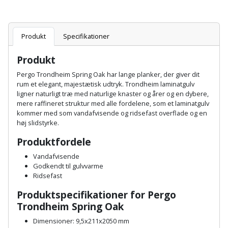
Hammer
Drivhustilbehør
terrassebrædder
Detektor
Robotplæneklipper
Høvl
Elartikler
Lecablokke
Produkt
Specifikationer
Diamantskæremaskine
Robotplæneklipper
og
Kiler
Flagstænger
tilbehør
Produkt
fundablokke
Diamantslibertilbehør
til
Kloakrenser
Pergo Trondheim Spring Oak har lange planker, der giver dit
Vandpumpe
hus
Lofter
rum et elegant, majestætisk udtryk. Trondheim laminatgulv
Dykkerpistol
og
ligner naturligt træ med naturlige knaster og årer og en dybere,
Kniv
Vertikalskærer
mere raffineret struktur med alle fordelene, som et laminatgulv
have
Lofttrapper
og
Dyksav
kommer med som vandafvisende og ridsefast overflade og en
/
høj slidstyrke.
hobbykniv
mosfjerner
Fuglefoderhus
Murbinder
Excentersliber
Produktfordele
Koben
Vinduesvasker
Garderobe
Murpap
Vandafvisende
Excenterslibertilbehør
Godkendt til gulvvarme
opbevaring
og
Kridtsnor
Ridsefast
murfolie
Fedtsprøjte
Gavekort
Produktspecifikationer for Pergo
Lærlingesæt
Trondheim Spring Oak
Mursten
Flamingoskærer
Grill
Landmålerstok
Dimensioner: 9,5x211x2050 mm