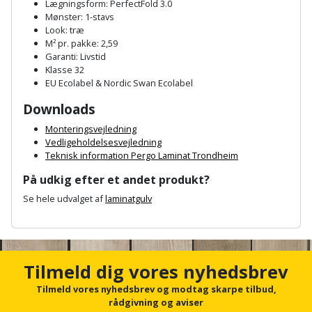
Plastlister
Flisevibrator
Lægningsform: PerfectFold 3.0
Gummibåd
Mønster: 1-stavs
Løfteudstyr
Look: træ
og
Radonsikring
Føringsskinne
M² pr. pakke: 2,59
kajak
Målebånd
Garanti: Livstid
Rumdeler
Forlængerledning
Klasse 32
EU Ecolabel & Nordic Swan Ecolabel
Havemøbler
Markeringsværktøj
Sand
Fugepistol
Downloads
Havepleje
og
Mejsel
Monteringsvejledning
Fugtmåler
grus
Vedligeholdelsesvejledning
Haveredskaber
Murerværktøj
Teknisk information Pergo Laminat Trondheim
Gipsskruemaskine
Skruer,
På udkig efter et andet produkt?
Haveslange
Nedstryger
bolte
Se hele udvalget af
laminatgulv
Girafsliber
og
og
Nøgleværktøj
tilbehør
A
møtrikker
Girafsliber
n
c
Økse
tilbehør
Havetilbehør
Skunklem
h
Tilmeld dig vores nyhedsbrev
o
Oliekande
Høvl
Hegn
r
Tilmeld vores nyhedsbrev og modtag skarpe tilbud,
Søm
f
rådgivning og aviser