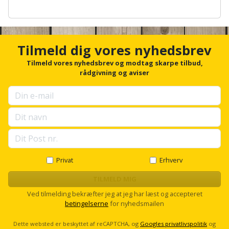
Hammer
Drivhustilbehør
terrassebrædder
A
Detektor
Robotplæneklipper
n
Høvl
Elartikler
Lecablokke
c
Diamantskæremaskine
Robotplæneklipper
h
og
Tilmeld dig vores nyhedsbrev
Kiler
Flagstænger
o
tilbehør
fundablokke
r
Diamantslibertilbehør
Tilmeld vores nyhedsbrev og modtag skarpe tilbud,
til
f
Kloakrenser
rådgivning og aviser
Vandpumpe
hus
o
Lofter
Dykkerpistol
og
r
Kniv
Vertikalskærer
u
have
Lofttrapper
og
p
Dyksav
/
s
hobbykniv
mosfjerner
Fuglefoderhus
Murbinder
e
Excentersliber
l
Koben
l
Vinduesvasker
Garderobe
Murpap
Excenterslibertilbehør
s
Privat
Erhverv
opbevaring
og
c
Kridtsnor
r
TILMELD MIG
murfolie
Fedtsprøjte
o
Gavekort
Ved tilmelding bekræfter jeg at jeg har læst og accepteret
Lærlingesæt
l
betingelserne
for nyhedsmailen
Mursten
Flamingoskærer
l
Grill
Landmålerstok
Dette websted er beskyttet af reCAPTCHA, og
Googles privatlivspolitik
og