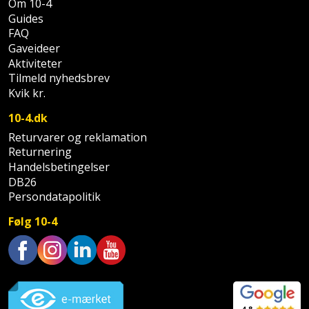
Om 10-4
Palleløfter
Industristøvsuger
Højbede
Sternbeklædning
Guides
FAQ
Polsøger
Kantfræser
Højtaler
Tag
Gaveideer
Aktiviteter
og
Profilsaks
Kantlimer
Hylder
Tilmeld nyhedsbrev
tagplader
Kvik kr.
Reb
Kantlimertilbehør
Jagt
Terrassebrædder
10-4.dk
og
og
Returvarer og reklamation
Kap-
snor
fritid
Terrasseopklodsning
Returnering
og
Handelsbetingelser
Renseservietter
geringssav
Jul
DB26
Tråd
og
Persondatapolitik
til
Kerneboremaskine
Kaffe
wipes
byggeri
Følg 10-4
Klammepistol
Klæbesøm
Sækkelukker
Træ
Klippeværktøj
Trustpilot
Køkkenudstyr
Saks
Vinduer
Kombokit
Leg