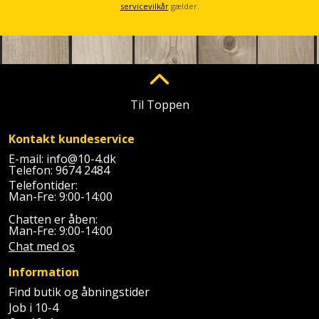
Plastlister
Flisevibrator
servicevilkår
gælder.
Gummibåd
Løfteudstyr
og
Radonsikring
Føringsskinne
kajak
Målebånd
Rumdeler
Forlængerledning
Havemøbler
Markeringsværktøj
Sand
Til Toppen
Fugepistol
Havepleje
og
Mejsel
Kontakt kundeservice
Fugtmåler
grus
Haveredskaber
Murerværktøj
E-mail:
info@10-4.dk
Telefon:
9674 2484
Gipsskruemaskine
Skruer,
Telefontider:
Haveslange
Nedstryger
bolte
Man-Fre: 9:00-14:00
Girafsliber
og
og
Chatten er åben:
Nøgleværktøj
tilbehør
Man-Fre: 9:00-14:00
møtrikker
Girafsliber
Chat med os
Økse
tilbehør
Havetilbehør
Skunklem
Information
Find butik og åbningstider
Oliekande
Høvl
Hegn
Søm
Job i 10-4