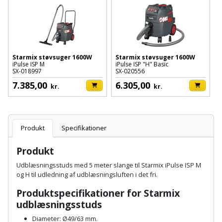
Batteri
kr.
og
Rør
Brænde
Fugtsikring
Fugepistol
Motorenhed
afrensning
og
Betonsliber
og
fittings
Brændeovn
Garageport
Motorsav
Spartelmasse
skumpistol
Guides
Bindemaskine
og
til
Stålvask
Starmix støvsuger 1600W
Starmix støvsuger 1600W
Brandslukker
Gelænder
iPulse ISP M
iPulse ISP "H" Basic
Gevindskærer
kædesav
væg
Bits
SX-018997
SX-020556
Gaveideer
Ventilation
Brugskunst
7.385,00
6.305,00
Gips
kr.
kr.
Gipsværktøj
Motorsav
Tape
og
Bor
Aktiviteter
og
indeklima
Camping
Grundmursplader
Glasløfter
Bordrundsav
kædesav
Produkt
Specifikationer
tilbehør
Damprengøring
Hardieplank
Glasskærer
Bore-
brædder
Produkt
og
Pælebor
Dørmåtte
Hæftepistol
Udblæsningsstuds med 5 meter slange til Starmix iPulse ISP M
skruemaskine
Hemsestige
og
og H til udledning af udblæsningsluften i det fri.
Plæneklipper
Dørrist
-
Borehammer
Produktspecifikationer for Starmix
Isolering
hammer
Plæneklipper
Drivhus
udblæsningsstuds
Boremaskinetilbehør
tilbehør
Komposit
Diameter: Ø49/63 mm.