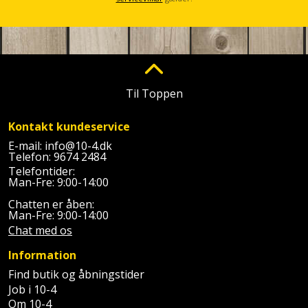
Palleløfter
Industristøvsuger
Højbede
Sternbeklædning
Polsøger
Kantfræser
Højtaler
Tag
og
Profilsaks
Kantlimer
Hylder
tagplader
Til Toppen
Reb
Kantlimertilbehør
Jagt
Terrassebrædder
og
og
Kontakt kundeservice
Kap-
snor
fritid
E-mail:
info@10-4.dk
Terrasseopklodsning
og
Telefon:
9674 2484
Telefontider:
Renseservietter
geringssav
Jul
Tråd
Man-Fre: 9:00-14:00
og
til
Chatten er åben:
Kerneboremaskine
Kaffe
wipes
Man-Fre: 9:00-14:00
byggeri
Chat med os
Klammepistol
Klæbesøm
Sækkelukker
Træ
Information
Klippeværktøj
Køkkenudstyr
Find butik og åbningstider
Saks
Vinduer
Job i 10-4
Kombokit
Om 10-4
Leg