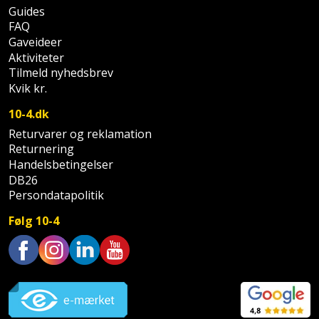
Sav
WinWin
Guides
FAQ
plader
Kompressor
Lommelygte
Savbuk
Gaveideer
Aktiviteter
Lader
Merchandise
Savklinge
Tilmeld nyhedsbrev
Kvik kr.
Ligesliber
Mobiltilbehør
Skraber
10-4.dk
Limpistol
Pavillon
Returvarer og reklamation
Skruestik
Returnering
Linjelaser
Handelsbetingelser
Personlig
Skruetrækker
DB26
pleje
Persondatapolitik
Loddekolbe
Skruetvinge
Plantekasser
Følg 10-4
Luftværktøj
Slibeartikler
Postkasse
Måleinstrumenter
Smøring
Trustpilot
Postkassestander
og
Malersprøjte
rustopløser