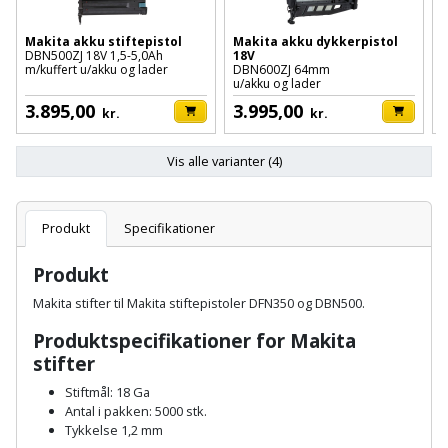
Hammer
Drivhustilbehør
terrassebrædder
Detektor
Robotplæneklipper
Makita akku stiftepistol
Makita akku dykkerpistol
M
Høvl
Elartikler
DBN500ZJ 18V 1,5-5,0Ah
18V
D
Lecablokke
m/kuffert u/akku og lader
DBN600ZJ 64mm
u
Diamantskæremaskine
Robotplæneklipper
u/akku og lader
og
Kiler
Flagstænger
tilbehør
3.895,00
3.995,00
fundablokke
kr.
kr.
Diamantslibertilbehør
til
Kloakrenser
Vandpumpe
hus
Lofter
Vis alle varianter (4)
Dykkerpistol
og
Kniv
Vertikalskærer
have
Lofttrapper
og
Dyksav
/
Produkt
Specifikationer
hobbykniv
mosfjerner
Fuglefoderhus
Murbinder
Excentersliber
Produkt
Koben
Vinduesvasker
Garderobe
Murpap
Makita stifter til Makita stiftepistoler DFN350 og DBN500.
Excenterslibertilbehør
opbevaring
og
Produktspecifikationer for Makita
Kridtsnor
murfolie
Fedtsprøjte
stifter
Gavekort
Lærlingesæt
Stiftmål: 18 Ga
Mursten
Flamingoskærer
Antal i pakken: 5000 stk.
Grill
Tykkelse 1,2 mm
Landmålerstok