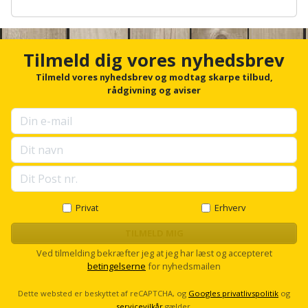
Plastlister
Flisevibrator
A
Gummibåd
Løfteudstyr
n
og
Radonsikring
Føringsskinne
c
h
kajak
Målebånd
Tilmeld dig vores nyhedsbrev
o
Rumdeler
Forlængerledning
r
Tilmeld vores nyhedsbrev og modtag skarpe tilbud,
Havemøbler
Markeringsværktøj
f
rådgivning og aviser
Sand
Fugepistol
o
r
Havepleje
og
Mejsel
u
Fugtmåler
grus
p
Haveredskaber
Murerværktøj
s
Gipsskruemaskine
e
Skruer,
l
Haveslange
Nedstryger
bolte
l
Girafsliber
og
og
s
Privat
Erhverv
Nøgleværktøj
tilbehør
c
møtrikker
Girafsliber
r
TILMELD MIG
o
Økse
tilbehør
Havetilbehør
Ved tilmelding bekræfter jeg at jeg har læst og accepteret
Skunklem
l
betingelserne
for nyhedsmailen
l
Oliekande
Høvl
Hegn
Søm
Dette websted er beskyttet af reCAPTCHA, og
Googles privatlivspolitik
og
servicevilkår
gælder.