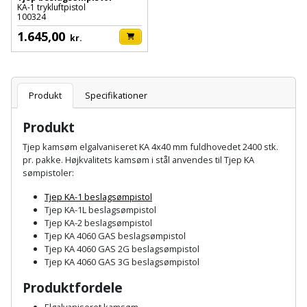
Hammer
Drivhustilbehør
KA-1 trykluftpistol
terrassebrædder
100324
Detektor
Robotplæneklipper
Høvl
1.645,00
Elartikler
kr.
Lecablokke
Diamantskæremaskine
Robotplæneklipper
og
Kiler
Flagstænger
tilbehør
fundablokke
Diamantslibertilbehør
til
Produkt
Specifikationer
Kloakrenser
Vandpumpe
hus
Lofter
Dykkerpistol
og
Produkt
Kniv
Vertikalskærer
have
Lofttrapper
Tjep kamsøm elgalvaniseret KA 4x40 mm fuldhovedet 2400 stk.
og
Dyksav
/
pr. pakke. Højkvalitets kamsøm i stål anvendes til Tjep KA
hobbykniv
mosfjerner
sømpistoler:
Fuglefoderhus
Murbinder
Excentersliber
Tjep KA-1 beslagsømpistol
Koben
Vinduesvasker
Garderobe
Murpap
Tjep KA-1L beslagsømpistol
Excenterslibertilbehør
Tjep KA-2 beslagsømpistol
opbevaring
og
Kridtsnor
Tjep KA 4060 GAS beslagsømpistol
murfolie
Fedtsprøjte
Tjep KA 4060 GAS 2G beslagsømpistol
Gavekort
Tjep KA 4060 GAS 3G beslagsømpistol
Lærlingesæt
Mursten
Flamingoskærer
Produktfordele
Grill
Landmålerstok