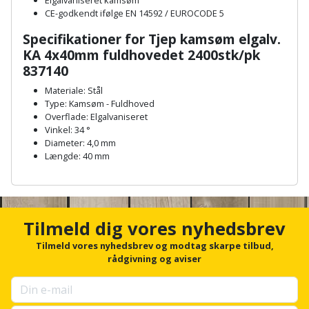
Elgalvaniseret kamsøm
Plastlister
Flisevibrator
CE-godkendt ifølge EN 14592 / EUROCODE 5
Gummibåd
Løfteudstyr
og
Radonsikring
Føringsskinne
Specifikationer for Tjep kamsøm elgalv.
kajak
KA 4x40mm fuldhovedet 2400stk/pk
Målebånd
Rumdeler
837140
Forlængerledning
Havemøbler
Markeringsværktøj
Materiale: Stål
Sand
Fugepistol
Type: Kamsøm - Fuldhoved
Havepleje
Overflade: Elgalvaniseret
og
Mejsel
Vinkel: 34 °
Fugtmåler
grus
Diameter: 4,0 mm
Haveredskaber
Murerværktøj
Længde: 40 mm
Gipsskruemaskine
Skruer,
A
Haveslange
Nedstryger
bolte
n
Girafsliber
og
c
og
Nøgleværktøj
tilbehør
h
Tilmeld dig vores nyhedsbrev
møtrikker
Girafsliber
o
r
Tilmeld vores nyhedsbrev og modtag skarpe tilbud,
Økse
tilbehør
Havetilbehør
Skunklem
f
rådgivning og aviser
o
Oliekande
Høvl
Hegn
r
Søm
u