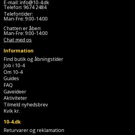
Sav
E-mail:
info@10-4.dk
WinWin
Telefon:
9674 2484
plader
Kompressor
Lommelygte
Telefontider:
Savbuk
Man-Fre: 9:00-14:00
Lader
Merchandise
Chatten er åben:
Savklinge
Man-Fre: 9:00-14:00
Chat med os
Ligesliber
Mobiltilbehør
Skraber
Information
Limpistol
Pavillon
Skruestik
Find butik og åbningstider
Job i 10-4
Linjelaser
Personlig
Skruetrækker
Om 10-4
pleje
Guides
Loddekolbe
FAQ
Skruetvinge
Gaveideer
Plantekasser
Luftværktøj
Aktiviteter
Slibeartikler
Tilmeld nyhedsbrev
Postkasse
Kvik kr.
Måleinstrumenter
Smøring
Postkassestander
og
10-4.dk
Malersprøjte
rustopløser
Returvarer og reklamation