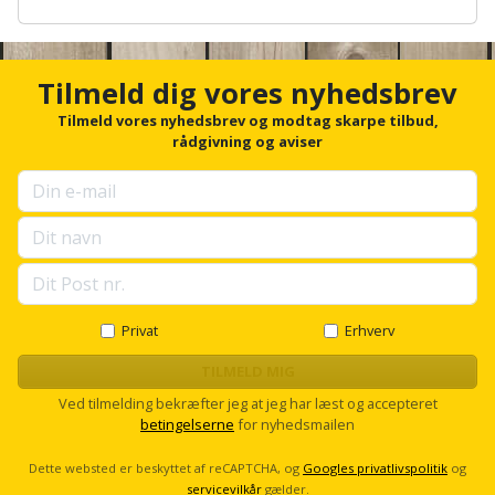
Hammer
Drivhustilbehør
terrassebrædder
A
Detektor
Robotplæneklipper
n
Høvl
Elartikler
c
Lecablokke
h
Diamantskæremaskine
Tilmeld dig vores nyhedsbrev
Robotplæneklipper
og
o
Kiler
Flagstænger
tilbehør
r
Tilmeld vores nyhedsbrev og modtag skarpe tilbud,
fundablokke
Diamantslibertilbehør
til
f
rådgivning og aviser
Kloakrenser
o
Vandpumpe
hus
Lofter
r
Dykkerpistol
og
u
Kniv
Vertikalskærer
p
have
Lofttrapper
og
Dyksav
s
/
e
hobbykniv
mosfjerner
Fuglefoderhus
Murbinder
l
Excentersliber
l
Koben
s
Vinduesvasker
Privat
Erhverv
Garderobe
Murpap
Excenterslibertilbehør
c
opbevaring
og
r
TILMELD MIG
Kridtsnor
o
murfolie
Fedtsprøjte
Ved tilmelding bekræfter jeg at jeg har læst og accepteret
Gavekort
l
betingelserne
for nyhedsmailen
Lærlingesæt
l
Mursten
Flamingoskærer
Grill
Dette websted er beskyttet af reCAPTCHA, og
Googles privatlivspolitik
og
Landmålerstok
servicevilkår
gælder.