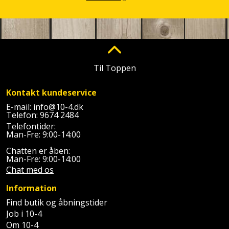
Plastlister
Flisevibrator
Gummibåd
Løfteudstyr
og
Radonsikring
Føringsskinne
kajak
Målebånd
Rumdeler
Forlængerledning
Havemøbler
Markeringsværktøj
Til Toppen
Sand
Fugepistol
Havepleje
og
Mejsel
Kontakt kundeservice
Fugtmåler
grus
E-mail:
info@10-4.dk
Haveredskaber
Murerværktøj
Telefon:
9674 2484
Gipsskruemaskine
Skruer,
Telefontider:
Man-Fre: 9:00-14:00
Haveslange
Nedstryger
bolte
Girafsliber
og
Chatten er åben:
og
Man-Fre: 9:00-14:00
Nøgleværktøj
tilbehør
møtrikker
Chat med os
Girafsliber
Økse
tilbehør
Havetilbehør
Information
Skunklem
Find butik og åbningstider
Oliekande
Høvl
Hegn
Job i 10-4
Søm
Om 10-4