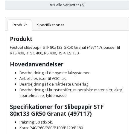
Batteri
kr.
og
Rør
Vis alle varianter (6)
Brænde
Fugtsikring
Fugepistol
Motorenhed
afrensning
og
Betonsliber
og
fittings
Brændeovn
Garageport
Motorsav
Spartelmasse
Produkt
Specifikationer
skumpistol
Guides
Bindemaskine
og
til
Stålvask
Brandslukker
Gelænder
Produkt
Gevindskærer
kædesav
væg
Bits
Gaveideer
Ventilation
Festool slibepapir STF 80x133 GR50 Granat (497117), passer til
Brugskunst
Gips
RTS 400, RTSC 400, RS 400, RS 4, LS 130.
Gipsværktøj
Motorsav
Tape
og
Bor
Aktiviteter
og
Hovedanvendelser
indeklima
Camping
Grundmursplader
Glasløfter
Bordrundsav
kædesav
Bearbejdning af de nyeste laksystemer
tilbehør
Anbefales især til VOC-lak
Damprengøring
Hardieplank
Glasskærer
Bore-
Bearbejdning af de hårdeste underlag
brædder
Bearbejdning af kunststoffer, mineralske materialer, akryl,
og
Pælebor
Dørmåtte
spartelmasse, fyldemasse
Hæftepistol
skruemaskine
Hemsestige
og
Specifikationer for Slibepapir STF
Plæneklipper
Dørrist
-
80x133 GR50 Granat (497117)
Borehammer
Isolering
hammer
Plæneklipper
Drivhus
Pakning: 50 stk/pk.
Korn: P40/P60/P80/P100/P120/P180
Boremaskinetilbehør
tilbehør
Komposit