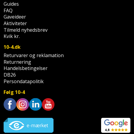
Palleløfter
Industristøvsuger
Højbede
Guides
Sternbeklædning
FAQ
Gaveideer
Polsøger
Kantfræser
Højtaler
Tag
Aktiviteter
og
Tilmeld nyhedsbrev
Profilsaks
Kantlimer
Hylder
Kvik kr.
tagplader
Reb
Kantlimertilbehør
Jagt
10-4.dk
Terrassebrædder
og
og
Returvarer og reklamation
Kap-
snor
Returnering
fritid
Terrasseopklodsning
og
Handelsbetingelser
DB26
Renseservietter
geringssav
Jul
Tråd
Persondatapolitik
og
til
Kerneboremaskine
Kaffe
wipes
Følg 10-4
byggeri
Klammepistol
Klæbesøm
Sækkelukker
Træ
Trustpilot
Klippeværktøj
Køkkenudstyr
Saks
Vinduer
Kombokit
Leg