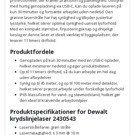
professionelle, der kræver præcision og pålidelighed. Udstyret
Palleløfter
Industristøvsuger
Højbede
Sternbeklædning
med hurtig genopladning via USB-C, kan du oplade laseren på
kun 30 minutter og fortsætte arbejdet uden nedetid. Den
Polsøger
Kantfræser
grønne laserstråle har høj synlighed og tilbyder justerbar
Højtaler
Tag
lysstyrke, hvilket sikrer optimal synlighed uanset lysforhold.
og
Med en kompakt størrelse, finjusteringsknap og drejeligt
Profilsaks
Kantlimer
Hylder
beslag er denne laser et ideelt værktøj til byggepladsen, der
tagplader
leverer 11 timers driftstid.
Reb
Kantlimertilbehør
Jagt
Produktfordele
Terrassebrædder
og
og
Kap-
Genoplades på kun 30 minutter med en USB-C-oplader,
snor
fritid
Terrasseopklodsning
hvilket minimerer nedetid og øger produktiviteten
og
Op til 11 timers driftstid, så du kan arbejde en hel dag
Renseservietter
geringssav
Jul
uden afbrydelser
Tråd
Synlig op til 45 meter, og op til 100 meter med detektor,
og
til
hvilket sikrer præcist arbejde under forskellige lysforhold
Kerneboremaskine
Kaffe
wipes
IP65-klassificeret for vand- og støvmodstand, hvilket gør
byggeri
den ideel til krævende arbejdsmiljøer
Klammepistol
Klæbesøm
Sækkelukker
Træ
Produktspecifikationer for Dewalt
krydslinjelaser 2430543
Klippeværktøj
Køkkenudstyr
Saks
Vinduer
Laserstrålefarve: grøn stråle
Kombokit
Lasernøjagtighed: ± 3 mm @ 10 m
Leg