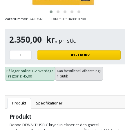
Plastlister
Flisevibrator
Gummibåd
Løfteudstyr
og
Radonsikring
Føringsskinne
Varenummer: 2430543
EAN: 5035048810798
kajak
Målebånd
Rumdeler
Forlængerledning
Havemøbler
Markeringsværktøj
2.350,00
kr.
pr. stk.
Sand
Fugepistol
Havepleje
og
Mejsel
LÆG I KURV
Fugtmåler
grus
Haveredskaber
Murerværktøj
Gipsskruemaskine
På lager online
1-2 hverdage
Kan bestilles til afhentning i
Skruer,
Fragtpris
: 45,00
1 butik
Haveslange
Nedstryger
bolte
Girafsliber
og
og
Nøgleværktøj
tilbehør
møtrikker
Girafsliber
Produkt
Specifikationer
Økse
tilbehør
Havetilbehør
Skunklem
Produkt
Oliekande
Høvl
Hegn
Søm
Denne DEWALT USB-C krydslinjelaser er designet til