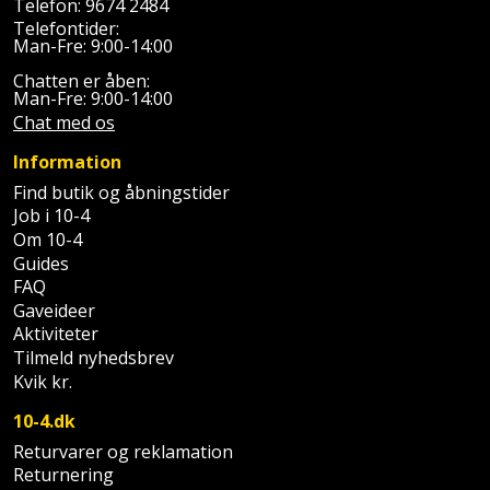
Telefon:
9674 2484
Telefontider:
Støttemur
Tommestok
Rotationslaser
Man-Fre: 9:00-14:00
Chatten er åben:
Støvsuger
Tømrervinkel
Rundsav
Man-Fre: 9:00-14:00
Chat med os
Strygejern
Tragt
Rundsavsklinge
Information
Terrassevarmer
Find butik og åbningstider
Ud-
Rystepudser
Job i 10-4
og
Om 10-4
Tømidler
Rystepudsertilbehør
aftrækker
Guides
FAQ
Tørrestativ
Slagboremaskine
Værktøjskasse
Gaveideer
Aktiviteter
og
Trappevanger
Slagnøgle
Tilmeld nyhedsbrev
opbevaring
Kvik kr.
Udebruser
Slagnøgletilbehør
10-4.dk
Værktøjssæt
afskærmning
Returvarer og reklamation
Slagskruetrækker
Vaterpas
Returnering
Varme