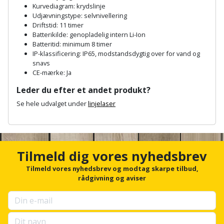
Sav
WinWin
Kurvediagram: krydslinje
Udjævningstype: selvnivellering
plader
Kompressor
Lommelygte
Savbuk
Driftstid: 11 timer
Batterikilde: genopladelig intern Li-Ion
Lader
Batteritid: minimum 8 timer
Merchandise
Savklinge
IP-klassificering: IP65, modstandsdygtig over for vand og
snavs
Ligesliber
Mobiltilbehør
Skraber
CE-mærke: Ja
Leder du efter et andet produkt?
Limpistol
Pavillon
Skruestik
Se hele udvalget under
linjelaser
Linjelaser
Personlig
Skruetrækker
A
pleje
n
Loddekolbe
c
Skruetvinge
h
Tilmeld dig vores nyhedsbrev
Plantekasser
o
Luftværktøj
Slibeartikler
r
Tilmeld vores nyhedsbrev og modtag skarpe tilbud,
Postkasse
f
rådgivning og aviser
Måleinstrumenter
o
Smøring
r
Postkassestander
og
u
Malersprøjte
rustopløser
p