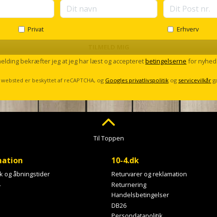
Privat
Erhverv
TILMELD MIG
melding bekræfter jeg at jeg har læst og accepteret
betingelserne
for nyhed
 websted er beskyttet af reCAPTCHA, og
Googles privatlivspolitik
og
servicevilkår
g
Til Toppen
mation
10-4.dk
ik og åbningstider
Returvarer og reklamation
4
Returnering
Handelsbetingelser
DB26
Persondatapolitik