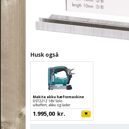
Husk også
Makita akku hæftemaskine
DST221Z 18V Solo
u/kuffert, akku og lader
1.995,00
kr.