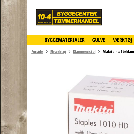
10-
4
-
billigt
online
BYGGEMATERIALER
GULVE
VÆRKTØJ
byggemarked
og
tømmerhandel
Forside
Elværktøj
Klammepistol
Makita hæftekla
-
Klik
og
byg