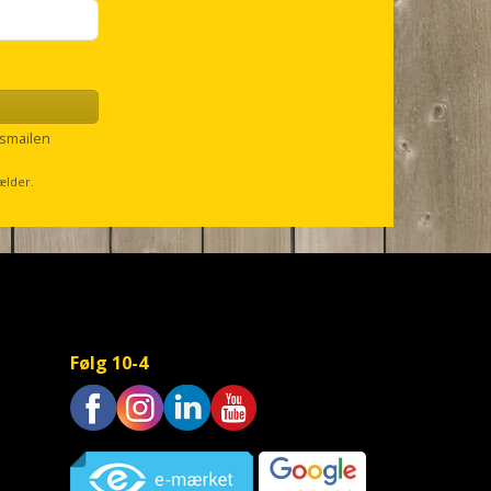
smailen
ælder.
Følg 10-4
Trustpilot