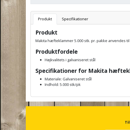
Varenummer
L
Produkt
Specifikationer
Produkt
Makita hæfteklammer 5.000 stk. pr. pakke anvendes ti
Produktfordele
Højkvalitets i galvaniseret stål
Specifikationer for Makita hæfte
Materiale: Galvaniseret stål
Indhold: 5.000 stk/pk
A
n
c
h
o
r
Ti
f