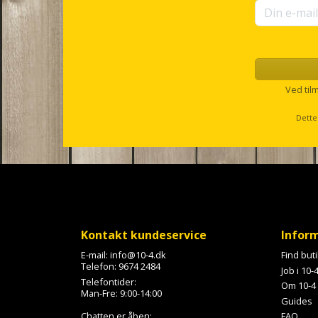
o
r
u
p
s
e
l
Ved til
l
s
Dette
c
r
o
l
l
Kontakt kundeservice
Infor
E-mail:
info@10-4.dk
Find but
Telefon:
9674 2484
Job i 10-
Telefontider:
Om 10-4
Man-Fre: 9:00-14:00
Guides
Chatten er åben:
FAQ