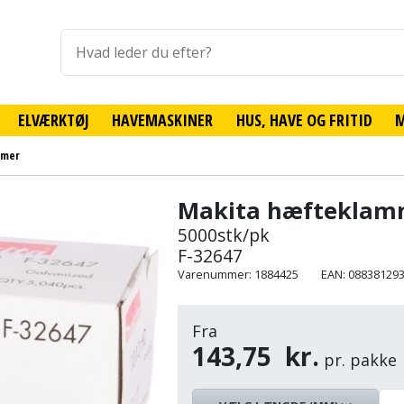
ELVÆRKTØJ
HAVEMASKINER
HUS, HAVE OG FRITID
mmer
Makita hæfteklam
5000stk/pk
F-32647
Varenummer: 1884425
EAN: 08838129
Fra
143,75
kr.
pr. pakke