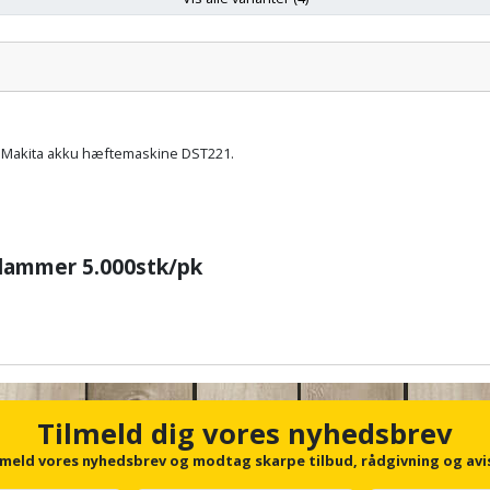
ængde (mm):
Bredde (mm):
l
Makita akku hæftemaskine DST221.
klammer 5.000stk/pk
Tilmeld dig vores nyhedsbrev
lmeld vores nyhedsbrev og modtag skarpe tilbud, rådgivning og avi