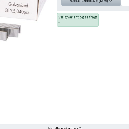
VÆLG LÆNGDE (MM)
Længde
Bredde
På
Pris:
(mm)
lager:
Vælg variant og se fragt
-
10
10
mm
mm
143,75 kr.
16
10
mm
mm
188,75 kr.
19
10
mm
mm
199,00 kr.
22
10
mm
mm
149,00 kr.
Vis alle varianter (4)