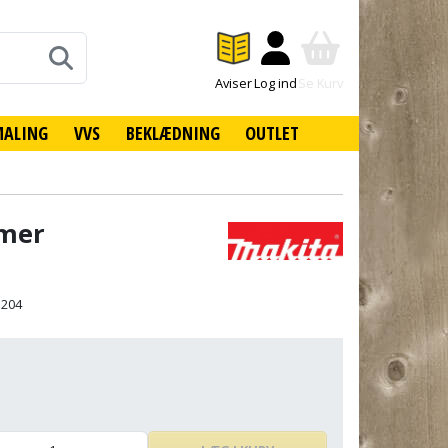
Aviser
Log ind
Se Kurv
MALING
VVS
BEKLÆDNING
OUTLET
mer
3204