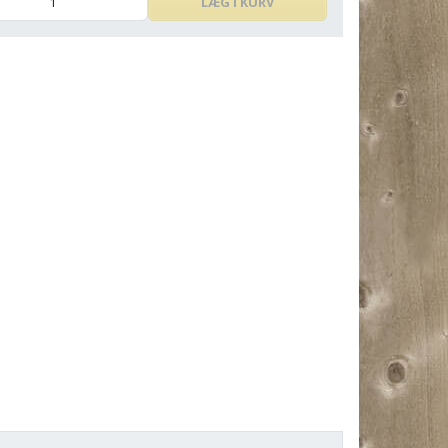
LÆG I KURV