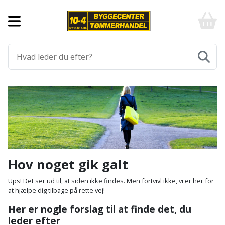
Forside
10-
4
-
Byggematerialer
billigt
online
Aluprofiler
Gulve
byggemarked
og
tømmerhandel
Armering
Fliser
Værktøj
-
og
Klik
Asfalt
Afmærkning
Elværktøj
klinker
og
byg
Befæstigelse
Arbejdsbuk
Afkortersav
Havemaskiner
Gulvtilbehør
Bordplade
Arbejdsvogn
Afstandsmåler
Brændekløver
Hus,
Gulvunderlag
Hov noget gik galt
have
Byggeplader
Bærehåndtag
Arbejdsbord
Buskrydder
Gulvvarme
Ups! Det ser ud til, at siden ikke findes. Men fortvivl ikke, vi er her for
og
at hjælpe dig tilbage på rette vej!
fritid
Bygningsbeslag
Båndstrammer
Arbejdslamper
Dykpumpe
Laminatgulv
Her er nogle forslag til at finde det, du
og
og
leder efter
Affaldssortering
Maling