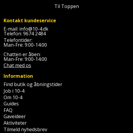
Batteri
kr.
og
Rør
Til Toppen
Brænde
Fugtsikring
Fugepistol
Motorenhed
afrensning
og
Betonsliber
og
fittings
Kontakt kundeservice
Brændeovn
Garageport
Motorsav
Spartelmasse
skumpistol
Guides
Bindemaskine
E-mail:
info@10-4.dk
og
til
Stålvask
Telefon:
9674 2484
Brandslukker
Gelænder
Gevindskærer
Telefontider:
kædesav
væg
Bits
Man-Fre: 9:00-14:00
Gaveideer
Ventilation
Brugskunst
Gips
Gipsværktøj
Motorsav
Chatten er åben:
Tape
og
Bor
Man-Fre: 9:00-14:00
Aktiviteter
og
indeklima
Camping
Grundmursplader
Chat med os
Glasløfter
Bordrundsav
kædesav
Information
tilbehør
Damprengøring
Hardieplank
Glasskærer
Bore-
Find butik og åbningstider
brædder
Job i 10-4
og
Pælebor
Dørmåtte
Hæftepistol
Om 10-4
skruemaskine
Hemsestige
og
Guides
Plæneklipper
Dørrist
FAQ
-
Borehammer
Isolering
Gaveideer
hammer
Plæneklipper
Drivhus
Aktiviteter
Boremaskinetilbehør
tilbehør
Komposit
Tilmeld nyhedsbrev