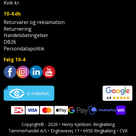
Hammer
Drivhustilbehør
Kvik kr.
terrassebrædder
Detektor
Robotplæneklipper
10-4.dk
Høvl
Elartikler
Lecablokke
Returvarer og reklamation
Diamantskæremaskine
Robotplæneklipper
og
Returnering
Kiler
Flagstænger
tilbehør
fundablokke
Handelsbetingelser
Diamantslibertilbehør
til
DB26
Kloakrenser
Vandpumpe
hus
Persondatapolitik
Lofter
Dykkerpistol
og
Kniv
Følg 10-4
Vertikalskærer
have
Lofttrapper
og
Dyksav
/
hobbykniv
mosfjerner
Fuglefoderhus
Murbinder
Excentersliber
Trustpilot
Koben
Vinduesvasker
Garderobe
Murpap
Excenterslibertilbehør
opbevaring
og
Kridtsnor
murfolie
Fedtsprøjte
Gavekort
Lærlingesæt
Mursten
Flamingoskærer
Copyright© - 2026 • Henry Kjeldsen. Ringkøbing
Grill
Tømmerhandel A/S • Enghavevej 17 • 6950 Ringkøbing • CVR
Landmålerstok