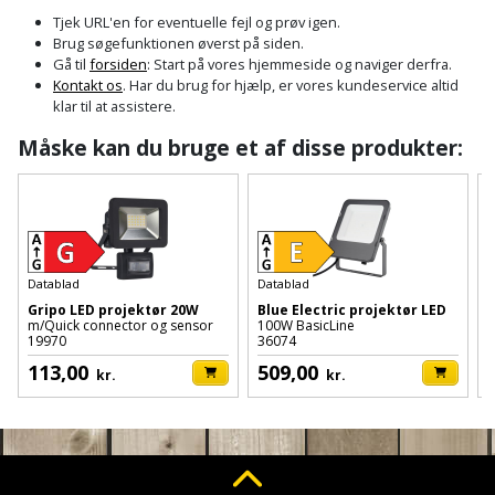
Cement
Fejemaskine
Trægulv
løftebånd
belysning
Tjek URL'en for eventuelle fejl og prøv igen.
og
Affugter
Afdækning
Brug søgefunktionen øverst på siden.
VVS
Generator
mørtel
Vinylgulv
Blæselampe
Arbejdsradio
Gå til
forsiden
: Start på vores hjemmeside og naviger derfra.
til
Kontakt os
. Har du brug for hjælp, er vores kundeservice altid
Bålfad
Armatur
Beklædning
malerarbejde
Græstrimmer
klar til at assistere.
Damp-
Blindnitter
Bajonetsav
og
og
og
Måske kan du bruge et af disse produkter:
Børn
Outlet
bålsted
Gulvplejemidler
vandhaner
Hækkeklipper
Brolæggerværktøj
Bajonetsavklinge
vindspærre
Dame
Batterier
Malerværktøj
Badeværelse
Havetraktor
Byggepladshegn
Bånd-
Dør,
Tilbudsavis
og
dørgreb
Herre
Belægningssten
Maling
Kloak
Højtryksrenser
Byggepladstrapper
bænkslibertilbehør
og
Datablad
Datablad
D
indendørs
og
Belysning
lås
Gripo LED projektør 20W
Blue Electric projektør LED
B
Husvandværk
afløb
Donkraft
m/Quick connector og sensor
100W BasicLine
2
Båndsav
Log
Maling
19970
36074
3
Beslag
Fliseopsætning
ind
Kompostkværn
udendørs
113,00
509,00
Pex
Dorn
kr.
kr.
Båndsliber
rør
og
Bilpleje
Fugemateriale
Løvsuger
Polyfilla
Fedtpresser
bænksliber
og
og
og
Radiator
Kvik
autotilbehør
Rengøring
lim
Fil
løvblæser