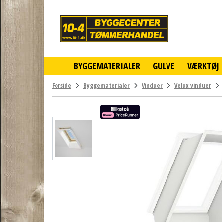
10-
4
-
billigt
online
BYGGEMATERIALER
GULVE
VÆRKTØJ
byggemarked
og
tømmerhandel
Forside
Byggematerialer
Vinduer
Velux vinduer
-
Klik
og
byg