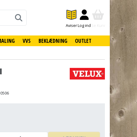
Aviser
Log ind
Se Kurv
MALING
VVS
BEKLÆDNING
OUTLET
l
50506