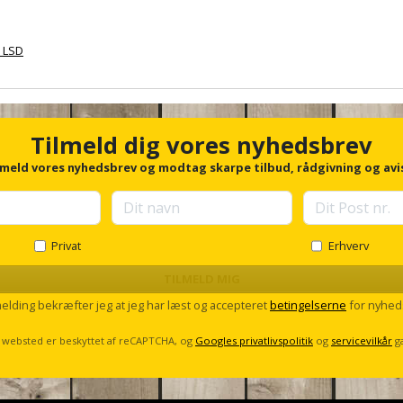
94x160
& LSD
cm
2.540,00 kr.
PK10
Tilmeld dig vores nyhedsbrev
lmeld vores nyhedsbrev og modtag skarpe tilbud, rådgivning og avi
Privat
Erhverv
TILMELD MIG
melding bekræfter jeg at jeg har læst og accepteret
betingelserne
for nyhed
 websted er beskyttet af reCAPTCHA, og
Googles privatlivspolitik
og
servicevilkår
g