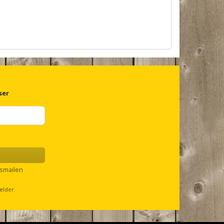
ser
smailen
ælder.