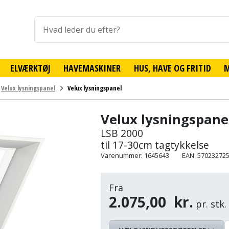
ELVÆRKTØJ
HAVEMASKINER
HUS, HAVE OG FRITID
Velux lysningspanel
Velux lysningspanel
Velux lysningspane
LSB 2000
til 17-30cm tagtykkelse
Varenummer: 1645643
EAN: 57023272
Fra
2.075,00
kr.
pr. stk.