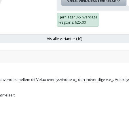
VÆLG VINDUESSTØRRELSE
Vinduesstørrelse
På
Pris:
lager:
Fjernlager
3-5 hverdage
Fragtpris
: 625,00
55x78
cm
2.075,00 kr.
CK02
Vis alle varianter (10)
Vinduesstørrelse:
Pris:
55x98
cm
2.215,00 kr.
CK04
se anvendes mellem dit Velux ovenlysvindue og den indvendige væg. Velux ly
66x118
cm
2.230,00 kr.
FK06
tørrelser:
66x140
cm
2.335,00 kr.
FK08