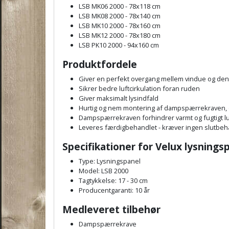
LSB MK06 2000 - 78x118 cm
LSB MK08 2000 - 78x140 cm
LSB MK10 2000 - 78x160 cm
LSB MK12 2000 - 78x180 cm
LSB PK10 2000 - 94x160 cm
Produktfordele
Giver en perfekt overgang mellem vindue og de
Sikrer bedre luftcirkulation foran ruden
Giver maksimalt lysindfald
Hurtig og nem montering af dampspærrekraven, 
Dampspærrekraven forhindrer varmt og fugtigt lu
Leveres færdigbehandlet - kræver ingen slutbeh
Specifikationer for Velux lysning
Type: Lysningspanel
Model: LSB 2000
Tagtykkelse: 17 - 30 cm
Producentgaranti: 10 år
Medleveret tilbehør
Dampspærrekrave