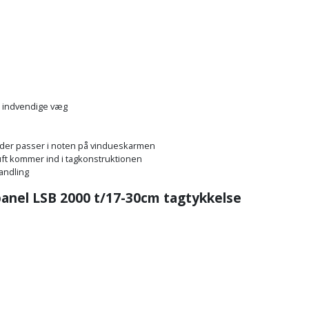
78x98
cm
2.200,00 kr.
MK04
78x118
cm
2.280,00 kr.
MK06
n indvendige væg
78x140
der passer i noten på vindueskarmen
cm
ft kommer ind i tagkonstruktionen
2.390,00 kr.
MK08
andling
spanel LSB 2000 t/17-30cm tagtykkelse
78x160
cm
2.460,00 kr.
MK10
78x180
cm
2.500,00 kr.
MK12