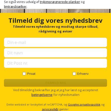
Se også vores udvalg af
trykimprægnerede planker
og
Palleløfter
Industristøvsuger
Højbede
Sternbeklædning
limtræsbjælker
.
Polsøger
Kantfræser
Højtaler
Tag
Tilmeld dig vores nyhedsbrev
og
Profilsaks
Kantlimer
Hylder
Tilmeld vores nyhedsbrev og modtag skarpe tilbud,
tagplader
rådgivning og aviser
Reb
Kantlimertilbehør
Jagt
Terrassebrædder
og
og
Kap-
snor
fritid
Terrasseopklodsning
og
Renseservietter
geringssav
Jul
Tråd
og
til
Privat
Erhverv
Kerneboremaskine
Kaffe
wipes
byggeri
TILMELD MIG
Klammepistol
Klæbesøm
Sækkelukker
Ved tilmelding bekræfter jeg at jeg har læst og accepteret
Træ
betingelserne
for nyhedsmailen
Klippeværktøj
Køkkenudstyr
Saks
Vinduer
Dette websted er beskyttet af reCAPTCHA, og
Googles privatlivspolitik
og
Kombokit
servicevilkår
gælder.
Leg