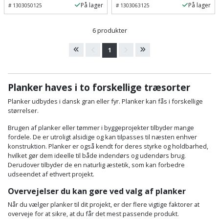
Hammer
Drivhustilbehør
På lager
På lager
terrassebrædder
#
1303050125
#
1303063125
Detektor
Robotplæneklipper
Høvl
Elartikler
Lecablokke
6 produkter
Diamantskæremaskine
Robotplæneklipper
og
Kiler
Flagstænger
1
tilbehør
fundablokke
Diamantslibertilbehør
til
Kloakrenser
Vandpumpe
hus
Lofter
Dykkerpistol
Planker haves i to forskellige træsorter
og
Kniv
Vertikalskærer
have
Planker udbydes i dansk gran eller fyr. Planker kan fås i forskellige
Lofttrapper
og
Dyksav
/
størrelser.
hobbykniv
mosfjerner
Fuglefoderhus
Murbinder
Brugen af planker eller tømmer i byggeprojekter tilbyder mange
Excentersliber
fordele. De er utroligt alsidige og kan tilpasses til næsten enhver
Koben
konstruktion. Planker er også kendt for deres styrke og holdbarhed,
Vinduesvasker
Garderobe
Murpap
Excenterslibertilbehør
hvilket gør dem ideelle til både indendørs og udendørs brug.
opbevaring
og
Derudover tilbyder de en naturlig æstetik, som kan forbedre
Kridtsnor
udseendet af ethvert projekt.
murfolie
Fedtsprøjte
Gavekort
Lærlingesæt
Overvejelser du kan gøre ved valg af planker
Mursten
Flamingoskærer
Når du vælger planker til dit projekt, er der flere vigtige faktorer at
Grill
Landmålerstok
overveje for at sikre, at du får det mest passende produkt.