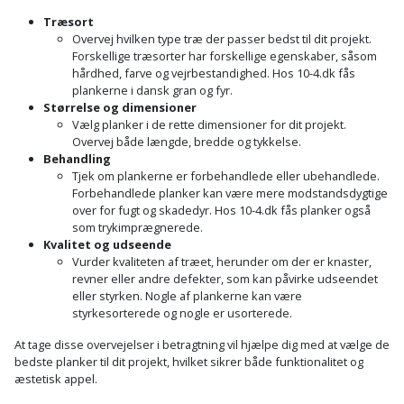
Plastlister
Flisevibrator
Gummibåd
Træsort
Løfteudstyr
Overvej hvilken type træ der passer bedst til dit projekt.
og
Radonsikring
Føringsskinne
Forskellige træsorter har forskellige egenskaber, såsom
kajak
Målebånd
hårdhed, farve og vejrbestandighed. Hos 10-4.dk fås
Rumdeler
Forlængerledning
plankerne i dansk gran og fyr.
Størrelse og dimensioner
Havemøbler
Markeringsværktøj
Vælg planker i de rette dimensioner for dit projekt.
Sand
Fugepistol
Overvej både længde, bredde og tykkelse.
Havepleje
og
Mejsel
Behandling
Fugtmåler
Tjek om plankerne er forbehandlede eller ubehandlede.
grus
Forbehandlede planker kan være mere modstandsdygtige
Haveredskaber
Murerværktøj
over for fugt og skadedyr. Hos 10-4.dk fås planker også
Gipsskruemaskine
Skruer,
som trykimprægnerede.
Haveslange
Nedstryger
Kvalitet og udseende
bolte
Girafsliber
Vurder kvaliteten af træet, herunder om der er knaster,
og
og
revner eller andre defekter, som kan påvirke udseendet
Nøgleværktøj
tilbehør
møtrikker
eller styrken. Nogle af plankerne kan være
Girafsliber
styrkesorterede og nogle er usorterede.
Økse
tilbehør
Havetilbehør
Skunklem
At tage disse overvejelser i betragtning vil hjælpe dig med at vælge de
bedste planker til dit projekt, hvilket sikrer både funktionalitet og
Oliekande
Høvl
Hegn
æstetisk appel.
Søm