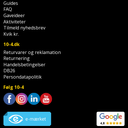
Prepping
Guides
Mejselhammer
Soldater
FAQ
Presenning
Gaveideer
støtte
Multicutter
Aktiviteter
og
Redskabsskur
Tilmeld nyhedsbrev
teleskopstøtte
Multicuttertilbehør
Kvik kr.
Rengøring
10-4.dk
Stålbørste
Multisliber
Returvarer og reklamation
Shelter
Returnering
Stemmejern
Nedbrydningshammer
Handelsbetingelser
Sikkerhed
DB26
Stige
Overfræser
i
Persondatapolitik
hjemmet
Stillads
Overfræsertilbehør
Følg 10-4
Skadedyrsbekæmpelse
Tænger
Polermaskine
Trustpilot
Skraldespandsskjuler
Tagpapbrænder
Rillefræser
Skydelåge
Tapetværktøj
Røreværk