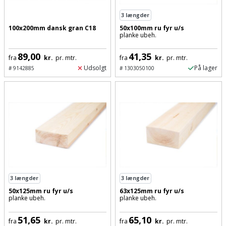
Batteri
kr.
og
Rør
Brænde
Fugtsikring
Fugepistol
3
længder
Motorenhed
afrensning
og
Betonsliber
100x200mm dansk gran C18
50x100mm ru fyr u/s
og
fittings
planke ubeh.
Brændeovn
Garageport
Motorsav
Spartelmasse
skumpistol
Guides
Bindemaskine
og
til
89,00
41,35
Stålvask
fra
kr.
pr. mtr.
fra
kr.
pr. mtr.
Brandslukker
Gelænder
Gevindskærer
kædesav
Udsolgt
På lager
væg
#
9142885
#
1303050100
Bits
Gaveideer
Ventilation
Brugskunst
Gips
Gipsværktøj
Motorsav
Tape
og
Bor
Aktiviteter
og
indeklima
Camping
Grundmursplader
Glasløfter
Bordrundsav
kædesav
tilbehør
Damprengøring
Hardieplank
Glasskærer
Bore-
brædder
og
Pælebor
Dørmåtte
Hæftepistol
skruemaskine
Hemsestige
og
3
længder
3
længder
Plæneklipper
Dørrist
-
50x125mm ru fyr u/s
63x125mm ru fyr u/s
Borehammer
Isolering
planke ubeh.
planke ubeh.
hammer
Plæneklipper
Drivhus
Boremaskinetilbehør
tilbehør
51,65
65,10
Komposit
fra
kr.
pr. mtr.
fra
kr.
pr. mtr.