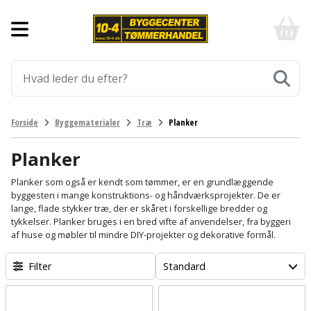
Forside
10-
4
-
Byggematerialer
billigt
online
Aluprofiler
Gulve
byggemarked
og
tømmerhandel
Armering
Fliser
Værktøj
Forside
Byggematerialer
Træ
Planker
-
og
Klik
Asfalt
Afmærkning
Elværktøj
klinker
og
Planker
byg
Befæstigelse
Arbejdsbuk
Afkortersav
Havemaskiner
Planker som også er kendt som tømmer, er en grundlæggende
Gulvtilbehør
byggesten i mange konstruktions- og håndværksprojekter. De er
lange, flade stykker træ, der er skåret i forskellige bredder og
Bordplade
Arbejdsvogn
Afstandsmåler
Brændekløver
Hus,
Gulvunderlag
tykkelser. Planker bruges i en bred vifte af anvendelser, fra byggeri
have
af huse og møbler til mindre DIY-projekter og dekorative formål.
Byggeplader
Bærehåndtag
Arbejdsbord
Buskrydder
Gulvvarme
og
Filter
Standard
fritid
Bygningsbeslag
Båndstrammer
Arbejdslamper
Dykpumpe
Laminatgulv
og
og
Affaldssortering
Maling