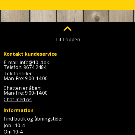
Sav
WinWin
plader
Kompressor
Lommelygte
Savbuk
Lader
Merchandise
Savklinge
Til Toppen
Ligesliber
Mobiltilbehør
Skraber
Kontakt kundeservice
Limpistol
Pavillon
Skruestik
E-mail:
info@10-4.dk
Telefon:
9674 2484
Linjelaser
Personlig
Skruetrækker
Telefontider:
pleje
Man-Fre: 9:00-14:00
Loddekolbe
Skruetvinge
Chatten er åben:
Plantekasser
Man-Fre: 9:00-14:00
Luftværktøj
Chat med os
Slibeartikler
Postkasse
Information
Måleinstrumenter
Smøring
Find butik og åbningstider
Postkassestander
og
Job i 10-4
Malersprøjte
rustopløser
Om 10-4