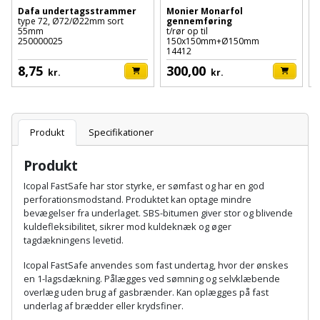
Hammer
Drivhustilbehør
terrassebrædder
Dafa undertagsstrammer
Monier Monarfol
Detektor
Robotplæneklipper
type 72, Ø72/Ø22mm sort
gennemføring
0
55mm
t/rør op til
1
Høvl
Elartikler
250000025
150x150mm+Ø150mm
Lecablokke
14412
Diamantskæremaskine
Robotplæneklipper
og
Kiler
8,75
300,00
Flagstænger
kr.
kr.
tilbehør
fundablokke
Diamantslibertilbehør
til
Kloakrenser
Vandpumpe
hus
Lofter
Dykkerpistol
og
Produkt
Specifikationer
Kniv
Vertikalskærer
have
Lofttrapper
og
Dyksav
/
Produkt
hobbykniv
mosfjerner
Fuglefoderhus
Murbinder
Icopal FastSafe har stor styrke, er sømfast og har en god
Excentersliber
perforationsmodstand. Produktet kan optage mindre
Koben
bevægelser fra underlaget. SBS-bitumen giver stor og blivende
Vinduesvasker
Garderobe
Murpap
Excenterslibertilbehør
kuldefleksibilitet, sikrer mod kuldeknæk og øger
opbevaring
og
tagdækningens levetid.
Kridtsnor
murfolie
Fedtsprøjte
Icopal FastSafe anvendes som fast undertag, hvor der ønskes
Gavekort
Lærlingesæt
en 1-lagsdækning. Pålægges ved sømning og selvklæbende
Mursten
Flamingoskærer
overlæg uden brug af gasbrænder. Kan oplægges på fast
Grill
underlag af brædder eller krydsfiner.
Landmålerstok