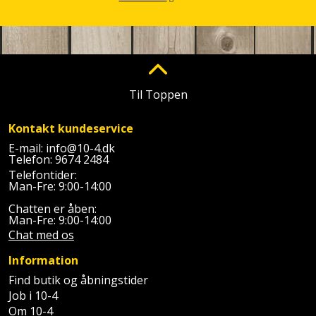
Palleløfter
Industristøvsuger
Højbede
Sternbeklædning
Polsøger
Kantfræser
Højtaler
Tag
og
Profilsaks
Kantlimer
Hylder
tagplader
Til Toppen
Reb
Kantlimertilbehør
Jagt
Terrassebrædder
og
og
Kontakt kundeservice
Kap-
snor
fritid
E-mail:
info@10-4.dk
Terrasseopklodsning
Telefon:
9674 2484
og
Telefontider:
Renseservietter
geringssav
Jul
Man-Fre: 9:00-14:00
Tråd
og
til
Chatten er åben:
Kerneboremaskine
Kaffe
wipes
Man-Fre: 9:00-14:00
byggeri
Chat med os
Klammepistol
Klæbesøm
Sækkelukker
Træ
Information
Klippeværktøj
Køkkenudstyr
Find butik og åbningstider
Saks
Vinduer
Job i 10-4
Om 10-4
Kombokit
Leg