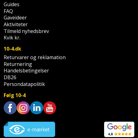
Sav
WinWin
Guides
FAQ
plader
Kompressor
Lommelygte
Savbuk
Gaveideer
Aktiviteter
Lader
Merchandise
Savklinge
Tilmeld nyhedsbrev
Kvik kr.
Ligesliber
Mobiltilbehør
Skraber
10-4.dk
Limpistol
Pavillon
Returvarer og reklamation
Skruestik
Returnering
Handelsbetingelser
Linjelaser
Personlig
Skruetrækker
DB26
pleje
Persondatapolitik
Loddekolbe
Skruetvinge
Plantekasser
Følg 10-4
Luftværktøj
Slibeartikler
Postkasse
Måleinstrumenter
Smøring
Trustpilot
Postkassestander
og
Malersprøjte
rustopløser