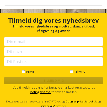
Plastlister
Flisevibrator
A
Gummibåd
Løfteudstyr
n
og
Radonsikring
Føringsskinne
c
h
kajak
Tilmeld dig vores nyhedsbrev
Målebånd
o
Rumdeler
Forlængerledning
r
Tilmeld vores nyhedsbrev og modtag skarpe tilbud,
Havemøbler
Markeringsværktøj
f
rådgivning og aviser
Sand
Fugepistol
o
r
Havepleje
og
Mejsel
u
Fugtmåler
grus
p
Haveredskaber
Murerværktøj
s
Gipsskruemaskine
e
Skruer,
l
Haveslange
Nedstryger
bolte
l
Girafsliber
og
og
s
Privat
Erhverv
Nøgleværktøj
tilbehør
c
møtrikker
Girafsliber
r
TILMELD MIG
o
Økse
tilbehør
Havetilbehør
Ved tilmelding bekræfter jeg at jeg har læst og accepteret
Skunklem
l
betingelserne
for nyhedsmailen
l
Oliekande
Høvl
Hegn
Søm
Dette websted er beskyttet af reCAPTCHA, og
Googles privatlivspolitik
og
servicevilkår
gælder.