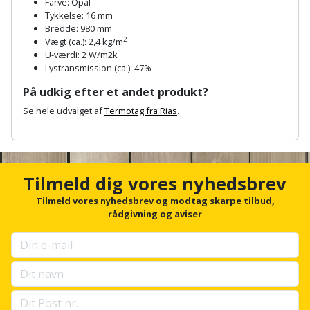
Farve: Opal
Palleløfter
Industristøvsuger
Højbede
Sternbeklædning
Tykkelse: 16 mm
Bredde: 980 mm
Polsøger
Kantfræser
Højtaler
2
Vægt (ca.): 2,4 kg/m
Tag
U-værdi: 2 W/m2k
og
Lystransmission (ca.): 47%
Profilsaks
Kantlimer
Hylder
tagplader
På udkig efter et andet produkt?
Reb
Kantlimertilbehør
Jagt
Se hele udvalget af
Termotag fra Rias
.
Terrassebrædder
og
og
A
Kap-
snor
fritid
n
Terrasseopklodsning
og
c
Renseservietter
h
geringssav
Jul
Tilmeld dig vores nyhedsbrev
Tråd
o
og
r
til
Tilmeld vores nyhedsbrev og modtag skarpe tilbud,
Kerneboremaskine
Kaffe
wipes
f
rådgivning og aviser
byggeri
o
Klammepistol
r
Klæbesøm
Sækkelukker
Træ
u
p
Klippeværktøj
Køkkenudstyr
Saks
s
Vinduer
e
Kombokit
l
Leg