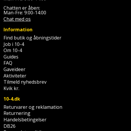
Prepping
Mejselhammer
Chatten er åben:
Soldater
Man-Fre: 9:00-14:00
Presenning
støtte
Chat med os
Multicutter
og
Redskabsskur
Information
teleskopstøtte
Multicuttertilbehør
Find butik og åbningstider
Rengøring
Job i 10-4
Stålbørste
Multisliber
Om 10-4
Shelter
Guides
Stemmejern
Nedbrydningshammer
FAQ
Sikkerhed
Gaveideer
Stige
Overfræser
Aktiviteter
i
Tilmeld nyhedsbrev
hjemmet
Stillads
Overfræsertilbehør
Kvik kr.
Skadedyrsbekæmpelse
10-4.dk
Tænger
Polermaskine
Returvarer og reklamation
Skraldespandsskjuler
Returnering
Tagpapbrænder
Rillefræser
Handelsbetingelser
DB26
Skydelåge
Tapetværktøj
Røreværk