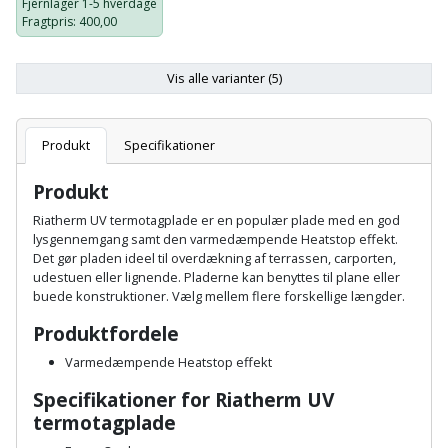
Plastlister
Fjernlager
1-5 hverdage
Flisevibrator
Gummibåd
Fragtpris
: 400,00
Løfteudstyr
og
Radonsikring
Føringsskinne
kajak
Vis alle varianter (5)
Målebånd
Rumdeler
Forlængerledning
Havemøbler
Markeringsværktøj
Sand
Produkt
Specifikationer
Fugepistol
Havepleje
og
Mejsel
Produkt
Fugtmåler
grus
Haveredskaber
Murerværktøj
Riatherm UV termotagplade er en populær plade med en god
lysgennemgang samt den varmedæmpende Heatstop effekt.
Gipsskruemaskine
Skruer,
Det gør pladen ideel til overdækning af terrassen, carporten,
Haveslange
Nedstryger
bolte
udestuen eller lignende. Pladerne kan benyttes til plane eller
Girafsliber
og
buede konstruktioner. Vælg mellem flere forskellige længder.
og
Nøgleværktøj
tilbehør
møtrikker
Produktfordele
Girafsliber
Økse
Varmedæmpende Heatstop effekt
tilbehør
Havetilbehør
Skunklem
Specifikationer for Riatherm UV
Oliekande
Høvl
Hegn
termotagplade
Søm