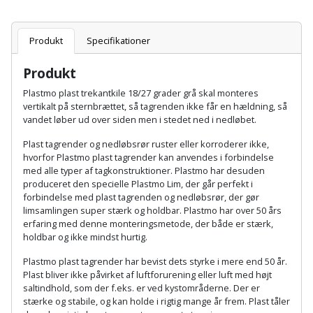
Batteri
kr.
og
Rør
Brænde
Fugtsikring
Fugepistol
Motorenhed
afrensning
og
Betonsliber
og
Produkt
Specifikationer
fittings
Brændeovn
Garageport
Motorsav
Spartelmasse
skumpistol
Guides
Bindemaskine
Produkt
og
til
Stålvask
Brandslukker
Gelænder
Gevindskærer
Plastmo plast trekantkile 18/27 grader grå skal monteres
kædesav
væg
Bits
vertikalt på sternbrættet, så tagrenden ikke får en hældning, så
Gaveideer
Ventilation
Brugskunst
Gips
vandet løber ud over siden men i stedet ned i nedløbet.
Gipsværktøj
Motorsav
Tape
og
Bor
Aktiviteter
Plast tagrender og nedløbsrør ruster eller korroderer ikke,
og
indeklima
Camping
Grundmursplader
hvorfor Plastmo plast tagrender kan anvendes i forbindelse
Glasløfter
Bordrundsav
kædesav
med alle typer af tagkonstruktioner. Plastmo har desuden
tilbehør
Damprengøring
produceret den specielle Plastmo Lim, der går perfekt i
Hardieplank
Glasskærer
Bore-
forbindelse med plast tagrenden og nedløbsrør, der gør
brædder
limsamlingen super stærk og holdbar. Plastmo har over 50 års
og
Pælebor
Dørmåtte
erfaring med denne monteringsmetode, der både er stærk,
Hæftepistol
skruemaskine
Hemsestige
holdbar og ikke mindst hurtig.
og
Plæneklipper
Dørrist
Plastmo plast tagrender har bevist dets styrke i mere end 50 år.
-
Borehammer
Isolering
Plast bliver ikke påvirket af luftforurening eller luft med højt
hammer
Plæneklipper
Drivhus
saltindhold, som der f.eks. er ved kystområderne. Der er
Boremaskinetilbehør
tilbehør
stærke og stabile, og kan holde i rigtig mange år frem. Plast tåler
Komposit