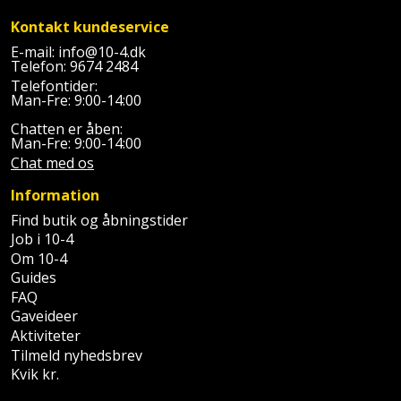
Kontakt kundeservice
Støttemur
Tommestok
Rotationslaser
E-mail:
info@10-4.dk
Telefon:
9674 2484
Støvsuger
Tømrervinkel
Rundsav
Telefontider:
Man-Fre: 9:00-14:00
Strygejern
Tragt
Rundsavsklinge
Chatten er åben:
Man-Fre: 9:00-14:00
Terrassevarmer
Chat med os
Ud-
Rystepudser
og
Information
Tømidler
Rystepudsertilbehør
aftrækker
Find butik og åbningstider
Tørrestativ
Job i 10-4
Slagboremaskine
Værktøjskasse
Om 10-4
Guides
og
Trappevanger
Slagnøgle
FAQ
opbevaring
Gaveideer
Udebruser
Slagnøgletilbehør
Aktiviteter
Værktøjssæt
afskærmning
Tilmeld nyhedsbrev
Kvik kr.
Slagskruetrækker
Vaterpas
Varme