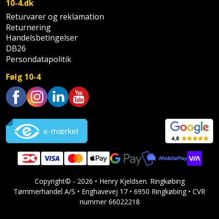
10-4.dk
Slibemaskine
Returvarer og reklamation
Varmepumpeskjuler
Returnering
Sømpistol
Handelsbetingelser
Velux
DB26
gardin
Sømpistoltilbehør
Persondatapolitik
Følg 10-4
Spånsuger
Stiftepistol
Trustpilot
Stiksav
Stiksavsklinge
Støvblæser
Copyright© - 2026 • Henry Kjeldsen. Ringkøbing
Tømmerhandel A/S • Enghavevej 17 • 6950 Ringkøbing • CVR
Støvsugertilbehør
nummer 66022218
Svejseværk