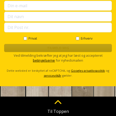
Prepping
r
Mejselhammer
Soldater
u
Presenning
p
støtte
Multicutter
s
og
e
Redskabsskur
l
teleskopstøtte
Multicuttertilbehør
l
Rengøring
s
Privat
Erhverv
Stålbørste
Multisliber
c
r
TILMELD MIG
Shelter
Stemmejern
o
Nedbrydningshammer
Ved tilmelding bekræfter jeg at jeg har læst og accepteret
l
betingelserne
for nyhedsmailen
Sikkerhed
l
Stige
Overfræser
i
Dette websted er beskyttet af reCAPTCHA, og
Googles privatlivspolitik
og
hjemmet
servicevilkår
gælder.
Stillads
Overfræsertilbehør
Skadedyrsbekæmpelse
Tænger
Polermaskine
Skraldespandsskjuler
Tagpapbrænder
Rillefræser
Til Toppen
Skydelåge
Tapetværktøj
Røreværk