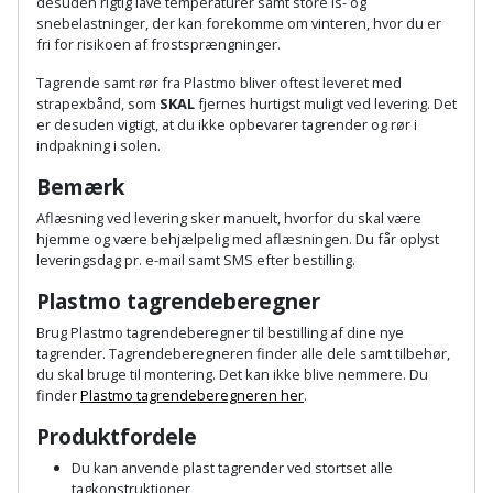
Hammer
desuden rigtig lave temperaturer samt store is- og
Drivhustilbehør
terrassebrædder
snebelastninger, der kan forekomme om vinteren, hvor du er
Detektor
Robotplæneklipper
fri for risikoen af frostsprængninger.
Høvl
Elartikler
Lecablokke
Tagrende samt rør fra Plastmo bliver oftest leveret med
Diamantskæremaskine
Robotplæneklipper
og
strapexbånd, som
SKAL
fjernes hurtigst muligt ved levering. Det
Kiler
Flagstænger
tilbehør
er desuden vigtigt, at du ikke opbevarer tagrender og rør i
fundablokke
Diamantslibertilbehør
til
indpakning i solen.
Kloakrenser
Vandpumpe
hus
Lofter
Bemærk
Dykkerpistol
og
Kniv
Aflæsning ved levering sker manuelt, hvorfor du skal være
Vertikalskærer
have
Lofttrapper
og
hjemme og være behjælpelig med aflæsningen. Du får oplyst
Dyksav
/
leveringsdag pr. e-mail samt SMS efter bestilling.
hobbykniv
mosfjerner
Fuglefoderhus
Murbinder
Excentersliber
Plastmo tagrendeberegner
Koben
Vinduesvasker
Garderobe
Brug Plastmo tagrendeberegner til bestilling af dine nye
Murpap
Excenterslibertilbehør
tagrender. Tagrendeberegneren finder alle dele samt tilbehør,
opbevaring
og
Kridtsnor
du skal bruge til montering. Det kan ikke blive nemmere. Du
murfolie
Fedtsprøjte
finder
Plastmo tagrendeberegneren her
.
Gavekort
Lærlingesæt
Produktfordele
Mursten
Flamingoskærer
Grill
Du kan anvende plast tagrender ved stortset alle
Landmålerstok
tagkonstruktioner