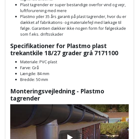
Plastlister
Flisevibrator
Plast tagrender er super bestandige overfor vind og vejr,
Gummibåd
Løfteudstyr
luftforurening med mere
og
Radonsikring
Føringsskinne
Plastmo yder 35 års garanti på plast tagrender, hvor du er
dækket af fabrikations- og materialefejl med lækage til
kajak
Målebånd
følge. Garantien dækker ikke nogen form for følgeskade
Rumdeler
Forlængerledning
som f.eks. driftsskader
Havemøbler
Markeringsværktøj
Specifikationer for Plastmo plast
Sand
Fugepistol
trekantkile 18/27 grader grå 7171100
Havepleje
og
Mejsel
Fugtmåler
grus
Materiale: PVC-plast
Haveredskaber
Farve: Grå
Murerværktøj
Længde: 84 mm
Gipsskruemaskine
Skruer,
Bredde: 50 mm
Haveslange
Nedstryger
bolte
Girafsliber
Monteringsvejledning - Plastmo
og
og
tagrender
Nøgleværktøj
tilbehør
møtrikker
Girafsliber
Økse
tilbehør
Havetilbehør
Skunklem
Oliekande
Høvl
Hegn
Søm